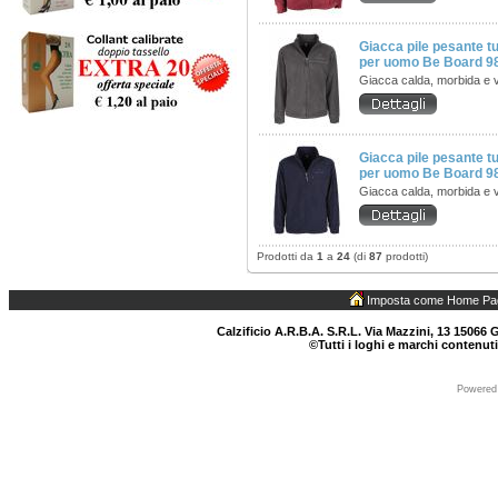
Giacca pile pesante t
per uomo Be Board 9
Giacca calda, morbida e v
Giacca pile pesante t
per uomo Be Board 
Giacca calda, morbida e v
Prodotti da
1
a
24
(di
87
prodotti)
Imposta come Home Pa
Calzificio A.R.B.A. S.R.L. Via Mazzini, 13 15066 G
©Tutti i loghi e marchi contenuti
Powered