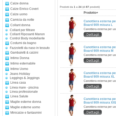
Calze donna
Prodotti da
1
a
24
(di
87
prodotti)
Calze Enrico Coveri
Prodotto+
Calze uomo
Camicia da notte
Canottiera esterna p
Board 909 misura L
Collant donna
Canottiera esterna per u
Collant per filtrare
Collant Riposanti Manon
Control Body modellante
Costumi da bagno
Canottiera esterna p
Fazzoletti da naso in tessuto
Board 909 misura M
Gambaletti & calzini
Canottiera esterna per u
Intimo Donna
Intimo esternabile
Intimo Uomo
Canottiera esterna p
Jeans Holiday
Board 909 misura XL
Leggings & Jeggings
Canottiera esterna per u
Linea casa
Linea mare - piscina
Linea professionale
Linea Salute
Canottiera esterna p
Maglie esterne donna
Board 909 misura XX
Canottiera esterna per u
Maglie esterne uomo
Minicalze e fantasmini