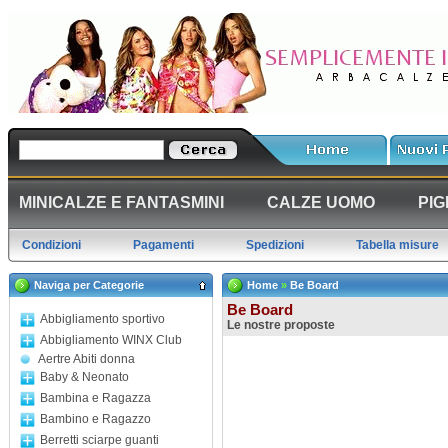
MINICALZE E FANTASMINI
CALZE UOMO
PIG
Condizioni
Pagamenti
Spedizioni
Tabella misure
Naviga per Categorie
Home
»
Be Board
Be Board
Abbigliamento sportivo
Le nostre proposte
Abbigliamento WINX Club
Aertre Abiti donna
Baby & Neonato
Bambina e Ragazza
Bambino e Ragazzo
Berretti sciarpe guanti