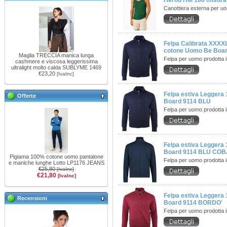
Herod HM 180 misura
Canottiera esterna per u
Felpa Calibrata XXXX
cotone Uomo Be Board
Maglia TRECCIA manica lunga
Felpa per uomo prodotta 
cashmere e viscosa leggerissima
ultralight molto calda SUBLYME 1469
€23,20
[IvaInc]
Felpa estiva Legger
Offerte
Board 9114 BLU
Felpa per uomo prodotta 
Felpa estiva Legger
Board 9114 BLU CO
Pigiama 100% cotone uomo pantalone
Felpa per uomo prodotta 
e maniche lunghe Lotto LP1176 JEANS
€25,80
[IvaInc]
€21,80
[IvaInc]
Felpa estiva Legger
Recensioni
Board 9114 BORDO'
Felpa per uomo prodotta 