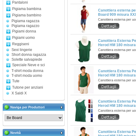
Pantaloni
Pigiama bambina
Canottiera esterna p
Board 909 misura XX
Pigiama bambino
Canottiera esterna per u
Pigiama ragazza
Pigiama ragazzo
Pigiami donna
Pigiami uomo
Canottiera Esterna 
Reggiseni
Herod HM 180 misura
Sexi lingerie
Canottiera esterna per u
Short donna ragazza
Solette salvapiede
Speciale Neve e sci
T-shirt moda donna
Canottiera Esterna 
Herod HM 180 misura
T-shirt moda uomo
Canottiera esterna per u
Tute
Tutone per anziani
X Saldi X
Canottiera Esterna 
Herod HM 180 misura
Naviga per Produttori
Canottiera esterna per u
Canottiera Esterna 
Novità