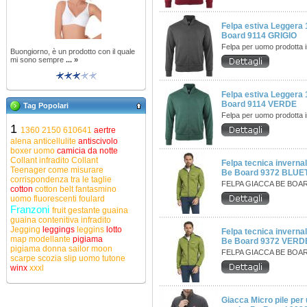
Felpa estiva Legger
Board 9114 GRIGIO
Felpa per uomo prodotta 
Buongiorno, è un prodotto con il quale
mi sono sempre
... »
Felpa estiva Legger
Board 9114 VERDE
Tag Popolari
Felpa per uomo prodotta 
1
1360
2150
610641
aertre
alena
anticellulite
antiscivolo
boxer uomo
camicia da notte
Collant infradito
Collant
Felpa tecnica inverna
Teenager
come misurare
Be Board 9372 BLUE
corrispondenza tra le taglie
FELPA GIACCA BE BOA
cotton
cotton belt
fantasmino
uomo
fluorescenti
foulard
Franzoni
fruit
gestante
guaina
guaina contenitiva
infradito
Jegging
leggings
leggins
lotto
Felpa tecnica inverna
map
modellante
pigiama
Be Board 9372 VERD
pigiama donna
sailor moon
FELPA GIACCA BE BOA
scarpe
scozia
slip uomo
tutone
winx
xxxl
Giacca Micro pile per