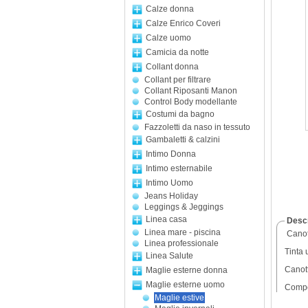
Calze donna
Calze Enrico Coveri
Calze uomo
Camicia da notte
Collant donna
Collant per filtrare
Collant Riposanti Manon
Control Body modellante
Costumi da bagno
Fazzoletti da naso in tessuto
Gambaletti & calzini
Intimo Donna
Intimo esternabile
Intimo Uomo
Jeans Holiday
Leggings & Jeggings
Linea casa
Descr
Linea mare - piscina
Canot
Linea professionale
Tinta 
Linea Salute
Canott
Maglie esterne donna
Maglie esterne uomo
Compo
Maglie estive