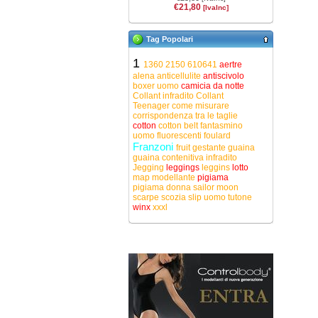
€21,80
[IvaInc]
Tag Popolari
1
1360
2150
610641
aertre
alena
anticellulite
antiscivolo
boxer uomo
camicia da notte
Collant infradito
Collant
Teenager
come misurare
corrispondenza tra le taglie
cotton
cotton belt
fantasmino
uomo
fluorescenti
foulard
Franzoni
fruit
gestante
guaina
guaina contenitiva
infradito
Jegging
leggings
leggins
lotto
map
modellante
pigiama
pigiama donna
sailor moon
scarpe
scozia
slip uomo
tutone
winx
xxxl