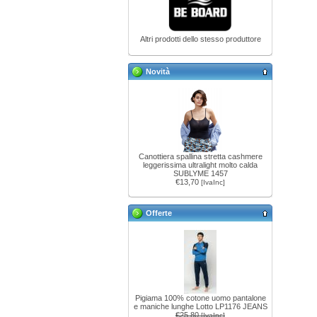
Altri prodotti dello stesso produttore
Novità
Canottiera spallina stretta cashmere
leggerissima ultralight molto calda
SUBLYME 1457
€13,70
[IvaInc]
Offerte
Pigiama 100% cotone uomo pantalone
e maniche lunghe Lotto LP1176 JEANS
€25,80
[IvaInc]