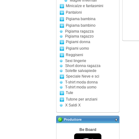
Maglie invernali
Minicalze e fantasmini
Pantaloni
Pigiama bambina
Pigiama bambino
Pigiama ragazza
Pigiama ragazzo
Pigiami donna
Pigiami uomo
Reggiseni
Sexi lingerie
Short donna ragazza
Solette salvapiede
Speciale Neve e sci
T-shirt moda donna
T-shirt moda uomo
Tute
Tutone per anziani
X Saldi X
Produttore
Be Board