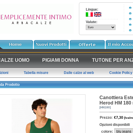
Lingue:
Valute:
CALZE UOMO
PIGIAMI DONNA
TUTONE PER ANZ
zioni
Tabella misure
Dalle calze al web
Cookie Policy
da Prodotto
Canottiera Es
Herod HM 180 
[HN180]
Prezzo:
€7,30
[IvaIn
Opzioni disponibili
colore: