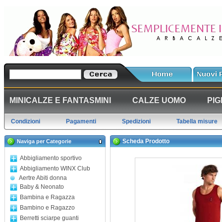
MINICALZE E FANTASMINI
CALZE UOMO
PIG
Condizioni
Pagamenti
Spedizioni
Tabella misure
Scheda Prodotto
Naviga per Categorie
Abbigliamento sportivo
Abbigliamento WINX Club
Aertre Abiti donna
Baby & Neonato
Bambina e Ragazza
Bambino e Ragazzo
Berretti sciarpe guanti