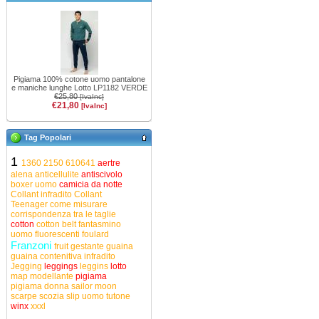
Pigiama 100% cotone uomo pantalone
e maniche lunghe Lotto LP1182 VERDE
€25,80
[IvaInc]
€21,80
[IvaInc]
Tag Popolari
1
1360
2150
610641
aertre
alena
anticellulite
antiscivolo
boxer uomo
camicia da notte
Collant infradito
Collant
Teenager
come misurare
corrispondenza tra le taglie
cotton
cotton belt
fantasmino
uomo
fluorescenti
foulard
Franzoni
fruit
gestante
guaina
guaina contenitiva
infradito
Jegging
leggings
leggins
lotto
map
modellante
pigiama
pigiama donna
sailor moon
scarpe
scozia
slip uomo
tutone
winx
xxxl