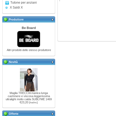
Tutone per anziani
X Saldi X
Produttore
Be Board
Altri prodotti dello stesso produttore
Novità
Maglia TRECCIA manica lunga
cashmere e viscosa leggerissima
ultralight molto calda SUBLYME 1469
€23,20
[IvaInc]
Offerte