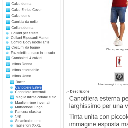
Calze donna
Calze Enrico Coveri
Calze uomo
Camicia da notte
Collant donna
Collant per filtrare
Collant Riposanti Manon
Control Body modellante
Costumi da bagno
Clicca per ingran
Fazzoletti da naso in tessuto
Gambaletti & calzini
Intimo Donna
Intimo esternabile
Intimo Uomo
Boxer
Altre immagini di quest
Canottiere Estive
Descrizione
Canottiere Invernali
Canottiera esterna pe
Maglie intime cotone e filo
Maglie intime invernali
larghissimo per una ve
Mutandone lungo
Pancera elastica
Tinta unita con piccol
Slip
Smanicato uomo
immagine esposta ma 
Taglie forti XXXL