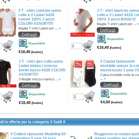
3 T - shirt colorate uomo
3 T - shirt bianche uomo
collo a V Liabel 4428
collo a V Liabel 4428 co
cotone 100% 3 pezzi
100% 3 pezzi BIANCO
COLORI ASSORTITI
Maglia T-shirt Liabel per
... »
Maglia T-shirt Liabel per
... »
Disponibile
Disponibile
€16,40
[IvaInc]
€16,40
[IvaInc]
3 T - shirt giro collo uomo
3 Calzini fantasmini
Liabel intimo / esterno
invisibile unisex in co
bordo basso 4428 COLORI
elasticizzato 3 paia V
ASSORTITI
Calza invisibile sotto la ca
... »
3 Maglie mezza manica
... »
Disponibile
Disponibile
€4,50
€16,40
[IvaInc]
[IvaInc]
oli in offerta per la categoria X Saldi X
5 Collant riposante Modeling 50
Reggiseno screziato push
contenitivo 5 paia 10 euro
doppia spallina per donn