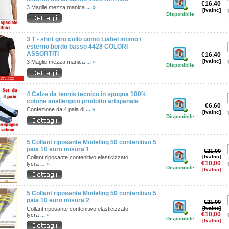
€16,40
3 Maglie mezza manica
... »
[IvaInc]
Disponibile
3 T - shirt giro collo uomo Liabel intimo /
esterno bordo basso 4428 COLORI
ASSORTITI
€16,40
[IvaInc]
3 Maglie mezza manica
... »
Disponibile
4 Calze da tennis tecnico in spugna 100%
cotone anallergico prodotto artigianale
€6,60
Confezione da 4 paia di
... »
[IvaInc]
Disponibile
5 Collant riposante Modeling 50 contenitivo 5
paia 10 euro misura 1
€21,00
[IvaInc]
Collant riposante contenitivo elasticizzato
€10,00
lycra
... »
Disponibile
[IvaInc]
5 Collant riposante Modeling 50 contenitivo 5
paia 10 euro misura 2
€21,00
[IvaInc]
Collant riposante contenitivo elasticizzato
€10,00
lycra
... »
Disponibile
[IvaInc]