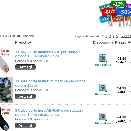
da
1
a
24
(di
103
prodotti)
2
3
4
5
[Succes
Pagina dei risultati:
1
Prodotto+
Disponibilità
Prezzo
A
3 Calze corte bianche GIRL per ragazza
cotone 100% misura unica
€4,90
Gruppo di 3 paia di
... »
[IvaInc]
Disponibile
3 Calze corte militari mimetiche per donna
cotone 100%
€4,90
Gruppo di 3 paia di
... »
[IvaInc]
Disponibile
3 Calze corte nero AEROBIK per ragazza
cotone 100% misura unica
€4,90
Gruppo di 3 paia di
... »
[IvaInc]
Disponibile