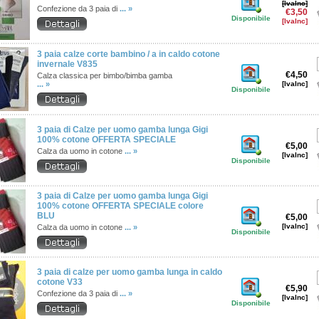
[IvaInc]
Confezione da 3 paia di
... »
€3,50
Disponibile
[IvaInc]
3 paia calze corte bambino / a in caldo cotone
invernale V835
€4,50
Calza classica per bimbo/bimba gamba
... »
[IvaInc]
Disponibile
3 paia di Calze per uomo gamba lunga Gigi
100% cotone OFFERTA SPECIALE
€5,00
Calza da uomo in cotone
... »
[IvaInc]
Disponibile
3 paia di Calze per uomo gamba lunga Gigi
100% cotone OFFERTA SPECIALE colore
BLU
€5,00
[IvaInc]
Calza da uomo in cotone
... »
Disponibile
3 paia di calze per uomo gamba lunga in caldo
cotone V33
€5,90
Confezione da 3 paia di
... »
[IvaInc]
Disponibile