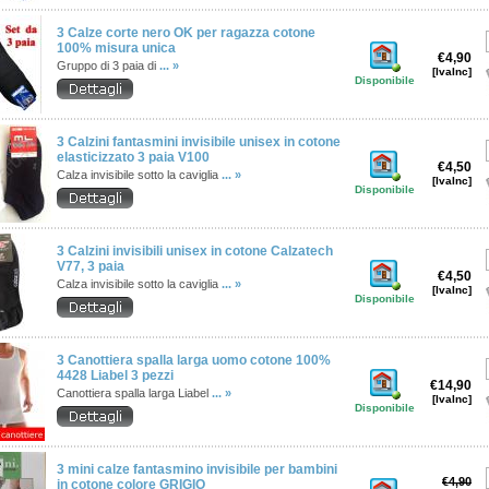
3 Calze corte nero OK per ragazza cotone
100% misura unica
€4,90
Gruppo di 3 paia di
... »
[IvaInc]
Disponibile
3 Calzini fantasmini invisibile unisex in cotone
elasticizzato 3 paia V100
€4,50
Calza invisibile sotto la caviglia
... »
[IvaInc]
Disponibile
3 Calzini invisibili unisex in cotone Calzatech
V77, 3 paia
€4,50
Calza invisibile sotto la caviglia
... »
[IvaInc]
Disponibile
3 Canottiera spalla larga uomo cotone 100%
4428 Liabel 3 pezzi
€14,90
Canottiera spalla larga Liabel
... »
[IvaInc]
Disponibile
3 mini calze fantasmino invisibile per bambini
€4,90
in cotone colore GRIGIO