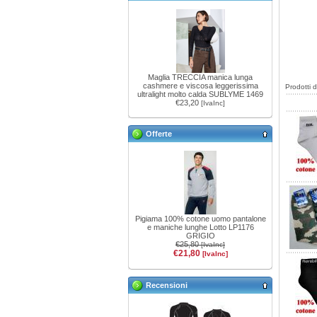
Maglia TRECCIA manica lunga
cashmere e viscosa leggerissima
Prodotti 
ultralight molto calda SUBLYME 1469
€23,20
[IvaInc]
Offerte
Pigiama 100% cotone uomo pantalone
e maniche lunghe Lotto LP1176
GRIGIO
€25,80
[IvaInc]
€21,80
[IvaInc]
Recensioni