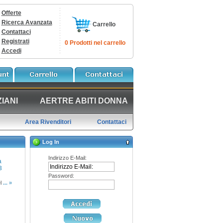
Offerte
Ricerca Avanzata
Carrello
Contattaci
Registrati
0 Prodotti nel carrello
Accedi
IANI
AERTRE ABITI DONNA
Area Rivenditori
Contattaci
Log In
Indirizzo E-Mail:
a
8
Password:
el
... »