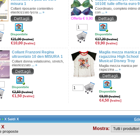
misura 1
1010E tulle offerta euro 9
Collant riposante contenitivo
Coordinato, completo intimo 
elasticizzato lycra
... »
con
... »
Disponibile
Disponibile
€21,00
€17,20
[IvaInc]
[IvaInc]
€10,00
€9,90
[IvaInc]
[IvaInc]
Collant Franzoni Regina
Maglia mezza manica 
ultravelato 10 den MISURA 1
ragazzina High School
Musical Disney Troy
Collant donna velatissimo, stretch,
elasticizzato
... »
Maglia mezza manica per
ragazzina
... »
Disponibile
Disponibile
€2,50
[IvaInc]
€1,50
[IvaInc]
€9,00
[IvaInc]
€4,50
[IvaInc]
e
»
X Saldi X
Gri
 X
Mostra:
e proposte