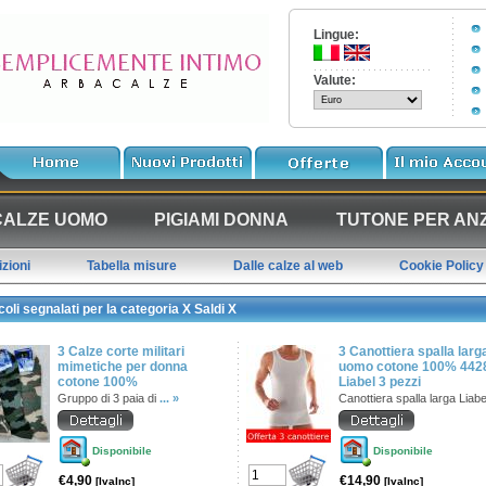
Lingue:
Valute:
CALZE UOMO
PIGIAMI DONNA
TUTONE PER ANZ
zioni
Tabella misure
Dalle calze al web
Cookie Policy
oli segnalati per la categoria X Saldi X
3 Calze corte militari
3 Canottiera spalla larg
mimetiche per donna
uomo cotone 100% 442
cotone 100%
Liabel 3 pezzi
Gruppo di 3 paia di
... »
Canottiera spalla larga Liab
Disponibile
Disponibile
€4,90
€14,90
[IvaInc]
[IvaInc]