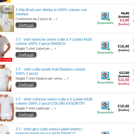
3 Slip Bratz per bimba in 100% cotone con
€6,00
stampa
[IvaInc]
Confezione da 3 pezzi di
... »
€3,90
Disponibile
[IvaInc]
3 T - shirt bianche uomo collo a V Liabel 4428
cotone 100% 3 pezzi BIANCO
€16,40
Maglia T-shirt Liabel per
... »
[IvaInc]
Disponibile
3 T - shirt collo tondo fruit Diadora cotone
€17,50
100% 3 pezzi
[IvaInc]
Maglia T-shirt Diadora per uomo,
... »
€11,50
Disponibile
[IvaInc]
3 T - shirt colorate uomo collo a V Liabel 4428
cotone 100% 3 pezzi COLORI ASSORTITI
€16,40
Maglia T-shirt Liabel per
... »
[IvaInc]
Disponibile
3 T - shirt giro collo uomo Liabel intimo /
esterno bordo basso 4428 BIANCO