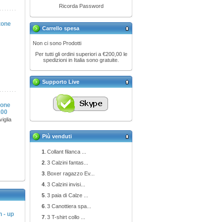
Ricorda Password
tone
Carrello spesa
Non ci sono Prodotti
Per tutti gli ordini superiori a €200,00 le
spedizioni in Italia sono gratuite.
Supporto Live
tone
100
viglia
Più venduti
1
.
Collant filanca ...
2
.
3 Calzini fantas...
3
.
Boxer ragazzo Ev...
4
.
3 Calzini invisi...
5
.
3 paia di Calze ...
6
.
3 Canottiera spa...
 - up
7
.
3 T-shirt collo ...
a