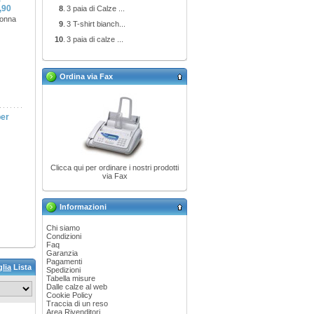
,90
8
.
3 paia di Calze ...
donna
9
.
3 T-shirt bianch...
10
.
3 paia di calze ...
Ordina via Fax
per
Clicca qui per ordinare i nostri prodotti
via Fax
Informazioni
Chi siamo
Condizioni
Faq
Garanzia
Pagamenti
glia
Lista
Spedizioni
Tabella misure
Dalle calze al web
Cookie Policy
Traccia di un reso
Area Rivenditori