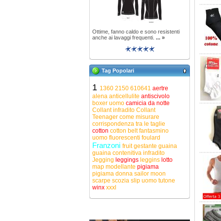
Ottime, fanno caldo e sono resistenti
anche ai lavaggi frequenti.
... »
Tag Popolari
1
1360
2150
610641
aertre
alena
anticellulite
antiscivolo
boxer uomo
camicia da notte
Collant infradito
Collant
Teenager
come misurare
corrispondenza tra le taglie
cotton
cotton belt
fantasmino
uomo
fluorescenti
foulard
Franzoni
fruit
gestante
guaina
guaina contenitiva
infradito
Jegging
leggings
leggins
lotto
map
modellante
pigiama
pigiama donna
sailor moon
scarpe
scozia
slip uomo
tutone
winx
xxxl