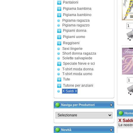
Pantaloni
Pigiama bambina
Pigiama bambino
Pigiama ragazza
Pigiama ragazzo
Pigiami donna
Pigiami uomo
Reggiseni
Sexi lingerie
Short donna ragazza
Solette salvapiede
Speciale Neve e sci
T-shirt moda donna
T-shirt moda uomo
Tute
Tutone per anziani
X Saldi X
Naviga per Produttori
Hom
X Saldi
Le nostr
Novità