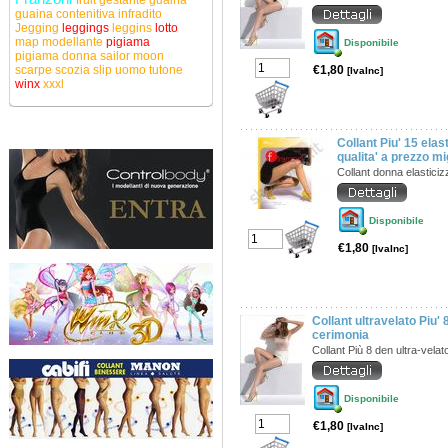
fruit
gestante
guaina
guaina contenitiva
infradito
Jegging
leggings
leggins
lotto
map
modellante
pigiama
Disponibile
pigiama donna
sailor moon
scarpe
scozia
slip uomo
tutone
€1,80
[IvaInc]
winx
xxxl
Collant Piu' 15 elas
qualita' a prezzo mi
Collant donna elastici
Disponibile
€1,80
[IvaInc]
Collant ultravelato Piu'
cerimonia
Collant Più 8 den ultra-vela
Disponibile
€1,80
[IvaInc]