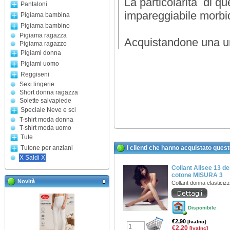
La particolarità di qu
Pantaloni
impareggiabile morbi
Pigiama bambina
Pigiama bambino
Pigiama ragazza
Acquistandone una un
Pigiama ragazzo
Pigiami donna
Pigiami uomo
Reggiseni
Sexi lingerie
Short donna ragazza
Solette salvapiede
Speciale Neve e sci
T-shirt moda donna
T-shirt moda uomo
Tute
Tutone per anziani
I clienti che hanno acquistato ques
X Saldi X
Collant Alisee 13 de
cotone MISURA 3
Novità
Collant donna elasticiz
Disponibile
€2,90
[IvaInc]
€2,20
[IvaInc]