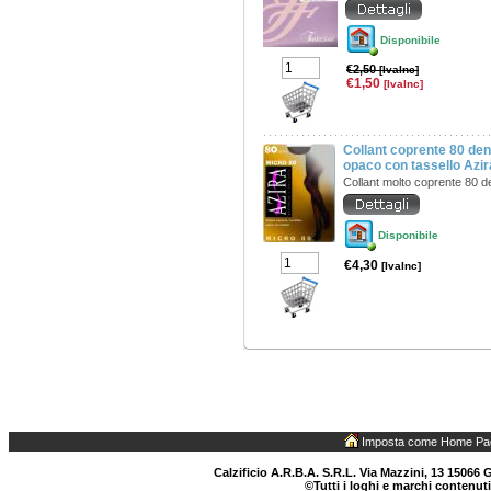
Disponibile
€2,50
[IvaInc]
€1,50
[IvaInc]
Collant coprente 80 den
opaco con tassello Azi
Collant molto coprente 80 
Disponibile
€4,30
[IvaInc]
Imposta come Home Pa
Calzificio A.R.B.A. S.R.L. Via Mazzini, 13 15066 G
©Tutti i loghi e marchi contenuti