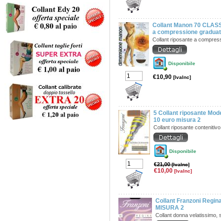
Collant Manon 70 CLASS
a compressione gradua
Collant riposante a compres
Disponibile
€10,90
[IvaInc]
5 Collant riposante Mode
10 euro misura 2
Collant riposante contenitivo
Disponibile
€21,00
[IvaInc]
€10,00
[IvaInc]
Collant Franzoni Regina
MISURA 2
Collant donna velatissimo, s