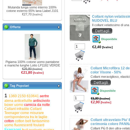
Mutanda lunga uomo interno 100%
cotone esterno 65% lana Liabel J101
€27,70
[IvaInc]
Collant nylon velatiss
NUDOVEL BLU
Il collant velatissimo di una
Offerte
Disponibile
€2,40
[IvaInc]
Pigiama 100% cotone uomo pantalone
e maniche lunghe Lotto LP1182 VERDE
Collant Microfibra 12 de
€25,80
[IvaInc]
color Visone - 50%
€21,80
[IvaInc]
Collant meraviglioso, elastic
Tag Popolari
Disponibile
1
1360
2150
610641
aertre
€5,80
[IvaInc]
alena
anticellulite
antiscivolo
€2,90
[IvaInc]
boxer uomo
camicia da notte
Collant infradito
Collant
Teenager
come misurare
corrispondenza tra le taglie
Collant ultravelato Piu'
cotton
cotton belt
fantasmino
cerimonia colore PANN
uomo
fluorescenti
foulard
Collant Più 8 den ultra-vela
Franzoni