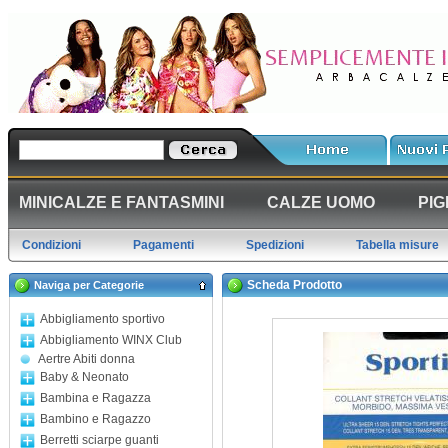
MINICALZE E FANTASMINI
CALZE UOMO
PIG
Condizioni
Pagamenti
Spedizioni
Tabella misure
Scheda Prodotto
Naviga per Categorie
Abbigliamento sportivo
Abbigliamento WINX Club
Aertre Abiti donna
Baby & Neonato
Bambina e Ragazza
Bambino e Ragazzo
Berretti sciarpe guanti