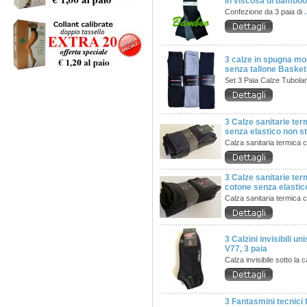
in viscosa di bambo
Confezione da 3 paia di
.
3 calze in spugna m
senza tallone Basket
Set 3 Paia Calze Tubolar
3 Calze sanitarie te
senza elastico non st
Calza sanitaria termica 
3 Calze sanitarie te
cotone senza elastic
Calza sanitaria termica 
3 Calzini invisibili u
V77, 3 paia
Calza invisibile sotto la c
3 Fantasmini tecnici 