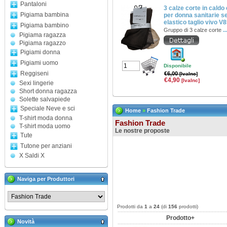
Pantaloni
3 calze corte in caldo
Pigiama bambina
per donna sanitarie s
elastico taglio vivo V
Pigiama bambino
Gruppo di 3 calze corte
..
Pigiama ragazza
Pigiama ragazzo
Pigiami donna
Pigiami uomo
Disponibile
Reggiseni
€6,00
[IvaInc]
€4,90
[IvaInc]
Sexi lingerie
Short donna ragazza
Solette salvapiede
Speciale Neve e sci
Home
»
Fashion Trade
T-shirt moda donna
Fashion Trade
T-shirt moda uomo
Le nostre proposte
Tute
Tutone per anziani
X Saldi X
Naviga per Produttori
Prodotti da
1
a
24
(di
156
prodotti)
Prodotto+
Novità