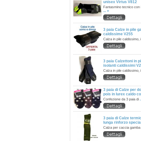
unisex Virtus V812
Fantasmino tecnico con i
... »
3 paia Calze in pile 
caldissime V255
Calza in pile caldissimo, 
3 paia Calzettoni in 
isolanti caldissimi V
Calza in pile caldissimo, 
3 paia di Calze per d
pois in lurex caldo c
Confezione da 3 paia di
.
3 paia di Calze term
lunga rinforzo speci
Calza per caccia gamba