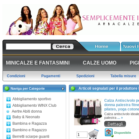
MINICALZE E FANTASMINI
CALZE UOMO
PIG
Condizioni
Pagamenti
Spedizioni
Tabella misure
Articoli segnalati per il produttore
Naviga per Categorie
Abbigliamento sportivo
Calza Antiscivolo p
donna palestra fitn
Abbigliamento WINX Club
pilates, yoga coton
Aertre Abiti donna
Calza antiscivolo ideal
Baby & Neonato
palestra
... »
Bambina e Ragazza
Bambino e Ragazzo
Disponibile
Berretti sciarpe guanti