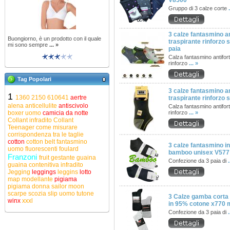
V8500
Gruppo di 3 calze corte
3 calze fantasmino an
Buongiorno, è un prodotto con il quale
traspirante rinforzo
mi sono sempre
... »
paia
Calza fantasmino antifor
rinforzo
... »
Tag Popolari
3 calze fantasmino an
1
1360
2150
610641
aertre
traspirante rinforzo
alena
anticellulite
antiscivolo
Calza fantasmino antifor
boxer uomo
camicia da notte
rinforzo
... »
Collant infradito
Collant
Teenager
come misurare
corrispondenza tra le taglie
cotton
cotton belt
fantasmino
3 calze fantasmino inv
uomo
fluorescenti
foulard
bamboo unisex V577
Franzoni
fruit
gestante
guaina
Confezione da 3 paia di
.
guaina contenitiva
infradito
Jegging
leggings
leggins
lotto
map
modellante
pigiama
pigiama donna
sailor moon
scarpe
scozia
slip uomo
tutone
3 Calze gamba corta
winx
xxxl
in 95% cotone x770 m
Confezione da 3 paia di
.