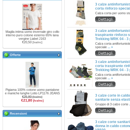
3 calze antinfortunis
corta rinforzo specia
Calza corta per uomo st
3 calze antinfortunis
Maglia intima uomo invernale giro collo
traspirante rinforzo 
interno puro cotone esterno 65% lana
vergine Liabel J163
Trekking WRK 04 - 3 
€20,50
[IvaInc]
Calza corta antifortunist
speciale
... »
Offerte
3 calze antinfortuni
corta traspirante rin
Trekking WRK 04 - 3 
Calza corta antifortunist
speciale
... »
Pigiama 100% cotone uomo pantalone
e maniche lunghe Lotto LP1176 JEANS
3 calze corte in cald
€25,80
[IvaInc]
sanitarie senza elast
€21,80
[IvaInc]
Gruppo di 3 calze corte
Recensioni
3 calze corte sanitar
donna in caldo cotone 