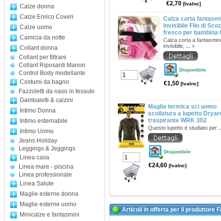
€2,70
[IvaInc]
Calze donna
Calze Enrico Coveri
Calza corta fantasm
invisibile Filo di Scoz
Calze uomo
fresco per bambina 
Camicia da notte
Calza corta a fantasmin
invisibile,
... »
Collant donna
Collant per filtrare
Collant Riposanti Manon
Disponibile
Control Body modellante
Costumi da bagno
€1,50
[IvaInc]
Fazzoletti da naso in tessuto
Gambaletti & calzini
Maglia termica sci uomo
Intimo Donna
scollatura a lupetto Dryar
traspirante WRK 302
Intimo esternabile
Questo lupetto è studiato per
.
Intimo Uomo
Jeans Holiday
Leggings & Jeggings
Disponibile
Linea casa
€24,60
[IvaInc]
Linea mare - piscina
Linea professionale
Linea Salute
Maglie esterne donna
Maglie esterne uomo
Articoli in offerta per il produttore
Minicalze e fantasmini