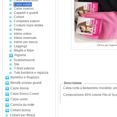
Calze antiscivolo
Calze estate
Calze inverno
Cappelli e guanti
Collant
Completini esterni
Costumi mare bimbe
Felpe
Intimo estivo
Intimo invernale
Intimo per danza
Clicca per ingran
Leggings
Maglie e felpe
Pigiama
Scaldamuscoli
Slip
T-Shirt esterne
Tute bambina e ragazza
Bambino e Ragazzo
Berretti sciarpe guanti
Descrizione
Calza corta a fantasmino invisibile, pro
Calze donna
Calze Enrico Coveri
Composizione 85% cotone Filo di Sco
Calze uomo
Camicia da notte
Collant donna
Collant per filtrare