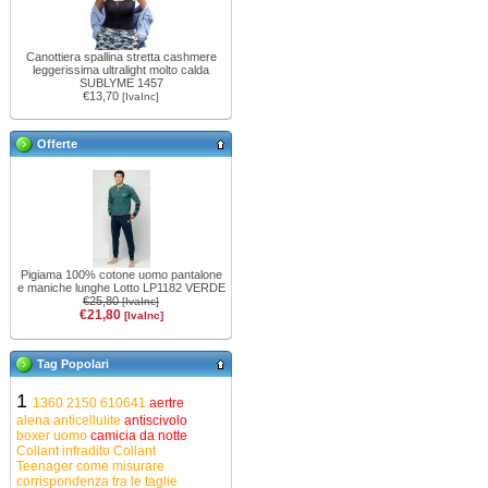
Canottiera spallina stretta cashmere
leggerissima ultralight molto calda
SUBLYME 1457
€13,70
[IvaInc]
Offerte
Pigiama 100% cotone uomo pantalone
e maniche lunghe Lotto LP1182 VERDE
€25,80
[IvaInc]
€21,80
[IvaInc]
Tag Popolari
1
1360
2150
610641
aertre
alena
anticellulite
antiscivolo
boxer uomo
camicia da notte
Collant infradito
Collant
Teenager
come misurare
corrispondenza tra le taglie