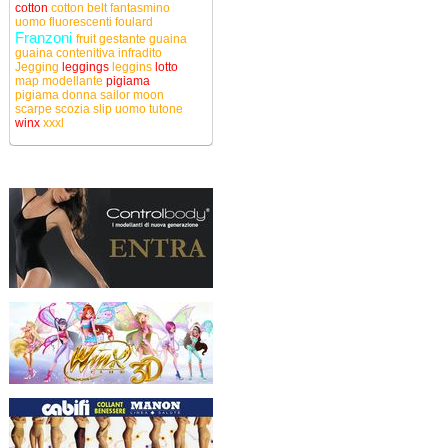
cotton
cotton belt
fantasmino
uomo
fluorescenti
foulard
Franzoni
fruit
gestante
guaina
guaina contenitiva
infradito
Jegging
leggings
leggins
lotto
map
modellante
pigiama
pigiama donna
sailor moon
scarpe
scozia
slip uomo
tutone
winx
xxxl