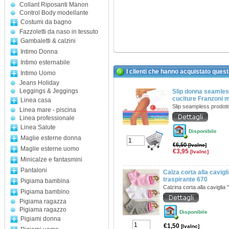
Collant Riposanti Manon
Control Body modellante
Costumi da bagno
Fazzoletti da naso in tessuto
Gambaletti & calzini
Intimo Donna
Intimo esternabile
I clienti che hanno acquistato ques
Intimo Uomo
Jeans Holiday
Leggings & Jeggings
Slip donna seamles
cuciture Franzoni m
Linea casa
Slip seampless prodot
Linea mare - piscina
Linea professionale
Linea Salute
Disponibile
Maglie esterne donna
€6,50
[IvaInc]
Maglie esterne uomo
€3,95
[IvaInc]
Minicalze e fantasmini
Pantaloni
Calza corta alla cavig
traspirante 670
Pigiama bambina
Calzina corta alla caviglia "
Pigiama bambino
Pigiama ragazza
Pigiama ragazzo
Disponibile
Pigiami donna
€1,50
[IvaInc]