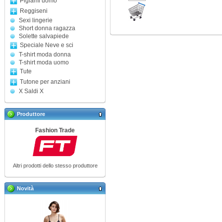
Pigiami uomo
Reggiseni
Sexi lingerie
Short donna ragazza
Solette salvapiede
Speciale Neve e sci
T-shirt moda donna
T-shirt moda uomo
Tute
Tutone per anziani
X Saldi X
Produttore
Fashion Trade
Altri prodotti dello stesso produttore
Novità