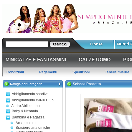
MINICALZE E FANTASMINI
CALZE UOMO
PIG
Condizioni
Pagamenti
Spedizioni
Tabella misure
Scheda Prodotto
Naviga per Categorie
Abbigliamento sportivo
Abbigliamento WINX Club
Aertre Abiti donna
Baby & Neonato
Bambina e Ragazza
Accappatoio
Brasierre anatomiche