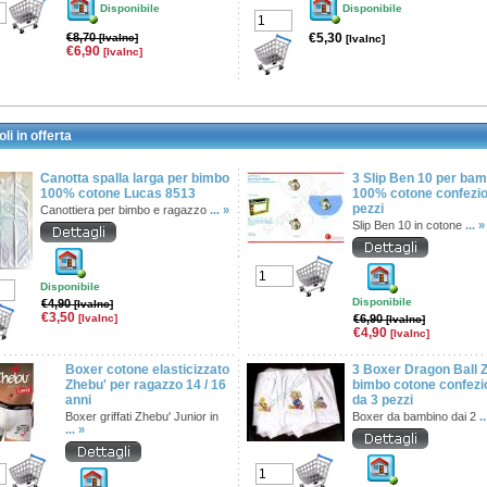
Disponibile
Disponibile
€8,70
€5,30
[IvaInc]
[IvaInc]
€6,90
[IvaInc]
oli in offerta
Canotta spalla larga per bimbo
3 Slip Ben 10 per ba
100% cotone Lucas 8513
100% cotone confezi
pezzi
Canottiera per bimbo e ragazzo
... »
Slip Ben 10 in cotone
... »
Disponibile
Disponibile
€4,90
[IvaInc]
€3,50
[IvaInc]
€6,90
[IvaInc]
€4,90
[IvaInc]
Boxer cotone elasticizzato
3 Boxer Dragon Ball 
Zhebu' per ragazzo 14 / 16
bimbo cotone confezi
anni
da 3 pezzi
Boxer griffati Zhebu' Junior in
Boxer da bambino dai 2
.
... »