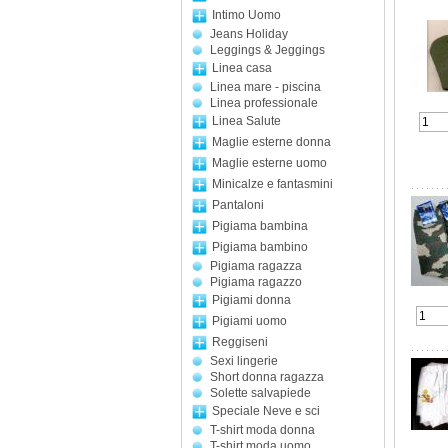
Intimo Uomo
Jeans Holiday
Leggings & Jeggings
Linea casa
Linea mare - piscina
Linea professionale
Linea Salute
Maglie esterne donna
Maglie esterne uomo
Minicalze e fantasmini
Pantaloni
Pigiama bambina
Pigiama bambino
Pigiama ragazza
Pigiama ragazzo
Pigiami donna
Pigiami uomo
Reggiseni
Sexi lingerie
Short donna ragazza
Solette salvapiede
Speciale Neve e sci
T-shirt moda donna
T-shirt moda uomo