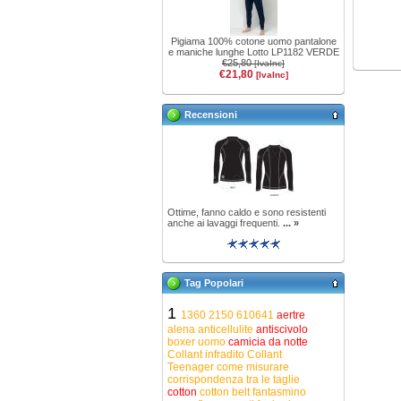
Pigiama 100% cotone uomo pantalone
e maniche lunghe Lotto LP1182 VERDE
€25,80
[IvaInc]
€21,80
[IvaInc]
Recensioni
Ottime, fanno caldo e sono resistenti
anche ai lavaggi frequenti.
... »
Tag Popolari
1
1360
2150
610641
aertre
alena
anticellulite
antiscivolo
boxer uomo
camicia da notte
Collant infradito
Collant
Teenager
come misurare
corrispondenza tra le taglie
cotton
cotton belt
fantasmino