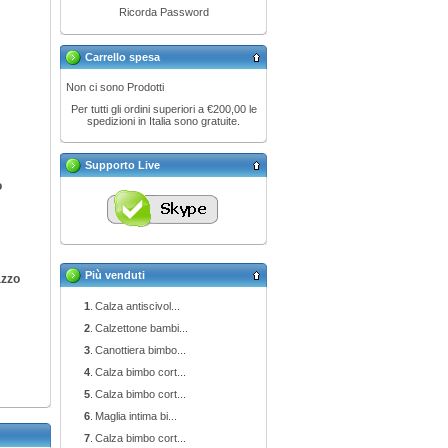
Ricorda Password
Carrello spesa
Non ci sono Prodotti
Per tutti gli ordini superiori a €200,00 le
spedizioni in Italia sono gratuite.
Supporto Live
o
Più venduti
azzo
1
.
Calza antiscivol...
2
.
Calzettone bambi...
3
.
Canottiera bimbo...
4
.
Calza bimbo cort...
5
.
Calza bimbo cort...
6
.
Maglia intima bi...
7
.
Calza bimbo cort...