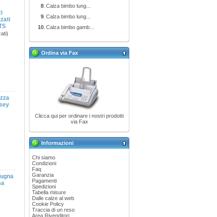
8
.
Calza bimbo lung...
i
9
.
Calza bimbo lung...
zati
0TS
10
.
Calza bimbo gamb...
ati)
Ordina via Fax
ezza
rsey
Clicca qui per ordinare i nostri prodotti
via Fax
Informazioni
Chi siamo
Condizioni
Faq
Garanzia
spugna
Pagamenti
ma
Spedizioni
Tabella misure
Dalle calze al web
Cookie Policy
Traccia di un reso
Area Rivenditori