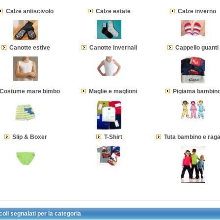
Calze antiscivolo
Calze estate
Calze inverno
Canotte estive
Canotte invernali
Cappello guanti
Costume mare bimbo
Maglie e maglioni
Pigiama bambin
Slip & Boxer
T-Shirt
Tuta bambino e rag
oli segnalati per la categoria