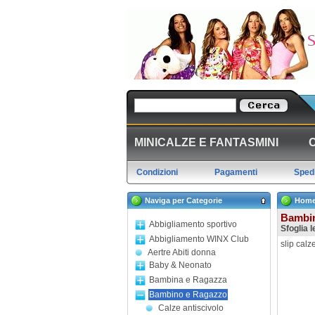
MINICALZE E FANTASMINI
Condizioni
Pagamenti
Spedi
Naviga per Categorie
Hom
Bambi
Abbigliamento sportivo
Sfoglia 
Abbigliamento WINX Club
slip cal
Aertre Abiti donna
Baby & Neonato
Bambina e Ragazza
Bambino e Ragazzo
Calze antiscivolo