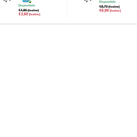
Disponibile
Disponibile
€8,70
[IvaInc]
€4,90
€6,90
[IvaInc]
[IvaInc]
€3,60
[IvaInc]