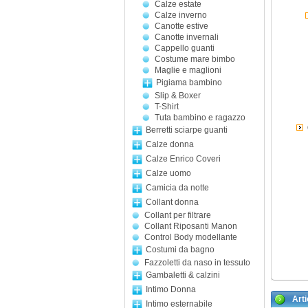
Calze estate
Calze inverno
Canotte estive
Canotte invernali
Cappello guanti
Costume mare bimbo
Maglie e maglioni
Pigiama bambino
Slip & Boxer
T-Shirt
Tuta bambino e ragazzo
Berretti sciarpe guanti
Calze donna
Calze Enrico Coveri
Calze uomo
Camicia da notte
Collant donna
Collant per filtrare
Collant Riposanti Manon
Control Body modellante
Costumi da bagno
Fazzoletti da naso in tessuto
Gambaletti & calzini
Intimo Donna
Artic
Intimo esternabile