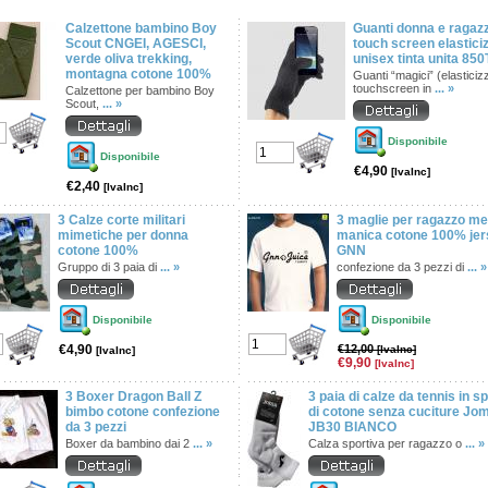
Calzettone bambino Boy
Guanti donna e ragazz
Scout CNGEI, AGESCI,
touch screen elasticiz
verde oliva trekking,
unisex tinta unita 85
montagna cotone 100%
Guanti “magici” (elasticizz
touchscreen in
... »
Calzettone per bambino Boy
Scout,
... »
Disponibile
Disponibile
€4,90
[IvaInc]
€2,40
[IvaInc]
3 Calze corte militari
3 maglie per ragazzo m
mimetiche per donna
manica cotone 100% je
cotone 100%
GNN
Gruppo di 3 paia di
... »
confezione da 3 pezzi di
... »
Disponibile
Disponibile
€4,90
€12,00
[IvaInc]
[IvaInc]
€9,90
[IvaInc]
3 Boxer Dragon Ball Z
3 paia di calze da tennis in 
bimbo cotone confezione
di cotone senza cuciture Jo
da 3 pezzi
JB30 BIANCO
Boxer da bambino dai 2
... »
Calza sportiva per ragazzo o
... »