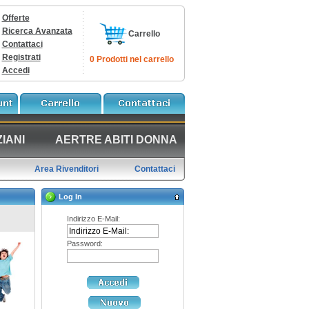
Offerte
Ricerca Avanzata
Carrello
Contattaci
Registrati
0 Prodotti nel carrello
Accedi
IANI
AERTRE ABITI DONNA
Area Rivenditori
Contattaci
Log In
Indirizzo E-Mail:
Password: