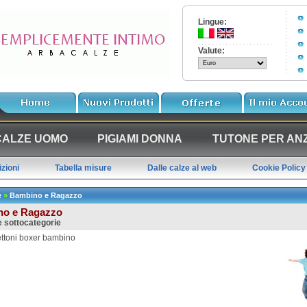
Lingue:
Valute:
CALZE UOMO
PIGIAMI DONNA
TUTONE PER ANZ
zioni
Tabella misure
Dalle calze al web
Cookie Policy
e
»
Bambino e Ragazzo
no e Ragazzo
le sottocategorie
zettoni boxer bambino