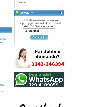
Contattaci
Newsletter
Iscriviti alla newsletter per essere
sempre aggiornato su tutte le novità di
Arba Srl Spaccio on line
mbino
one 3
Z
one
.. »