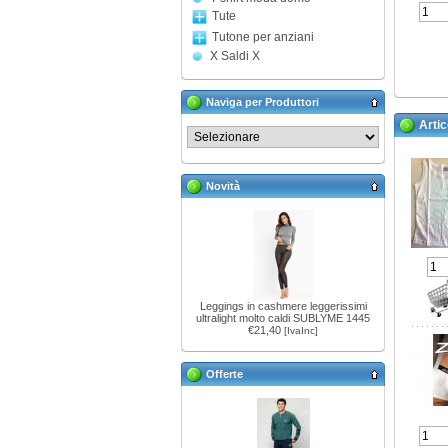
Tute
Tutone per anziani
X Saldi X
Naviga per Produttori
Artic
Novità
Leggings in cashmere leggerissimi
ultralight molto caldi SUBLYME 1445
€21,40
[IvaInc]
Offerte