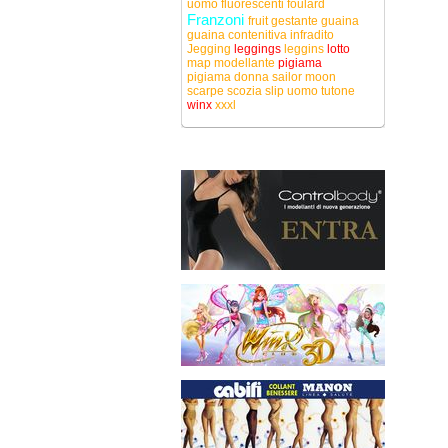
uomo
fluorescenti
foulard
Franzoni
fruit
gestante
guaina
guaina contenitiva
infradito
Jegging
leggings
leggins
lotto
map
modellante
pigiama
pigiama donna
sailor moon
scarpe
scozia
slip uomo
tutone
winx
xxxl