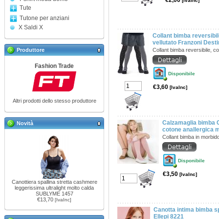
€2,00
[IvaInc]
Tute
Tutone per anziani
X Saldi X
Collant bimba reversibi
vellutato Franzoni Dest
Produttore
Collant bimba reversibile, c
Fashion Trade
Disponibile
€3,60
[IvaInc]
Altri prodotti dello stesso produttore
Calzamaglia bimba C
Novità
cotone anallergica m
Collant bimba in morbid
Disponibile
€3,50
[IvaInc]
Canottiera spallina stretta cashmere
leggerissima ultralight molto calda
SUBLYME 1457
€13,70
[IvaInc]
Canotta intima bimba sp
Ellepi 8221