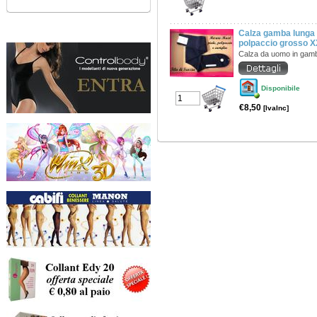
Calza gamba lunga 
polpaccio grosso 
Calza da uomo in ga
Disponibile
€8,50
[IvaInc]