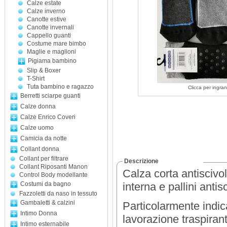
Calze estate
Calze inverno
Canotte estive
Canotte invernali
Cappello guanti
Costume mare bimbo
Maglie e maglioni
Pigiama bambino
Slip & Boxer
T-Shirt
Tuta bambino e ragazzo
Clicca per ingran
Berretti sciarpe guanti
Calze donna
Calze Enrico Coveri
Calze uomo
Camicia da notte
Collant donna
Collant per filtrare
Descrizione
Collant Riposanti Manon
Calza corta antisciv
Control Body modellante
Costumi da bagno
interna e pallini antis
Fazzoletti da naso in tessuto
Gambaletti & calzini
Particolarmente indica
Intimo Donna
lavorazione traspirant
Intimo esternabile