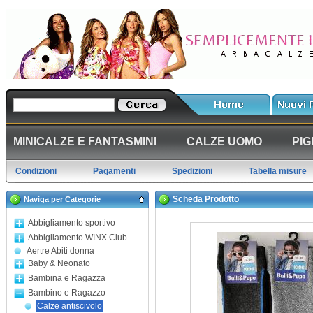
MINICALZE E FANTASMINI
CALZE UOMO
PIG
Condizioni
Pagamenti
Spedizioni
Tabella misure
Scheda Prodotto
Naviga per Categorie
Abbigliamento sportivo
Abbigliamento WINX Club
Aertre Abiti donna
Baby & Neonato
Bambina e Ragazza
Bambino e Ragazzo
Calze antiscivolo