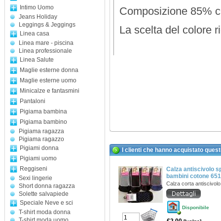
Intimo Uomo
Composizione 85% co
Jeans Holiday
Leggings & Jeggings
La scelta del colore r
Linea casa
Linea mare - piscina
Linea professionale
Linea Salute
Maglie esterne donna
Maglie esterne uomo
Minicalze e fantasmini
Pantaloni
Pigiama bambina
Pigiama bambino
Pigiama ragazza
Pigiama ragazzo
Pigiami donna
I clienti che hanno acquistato ques
Pigiami uomo
Reggiseni
Calza antiscivolo s
bambini cotone 6
Sexi lingerie
Calza corta antiscivol
Short donna ragazza
Solette salvapiede
Speciale Neve e sci
Disponibile
T-shirt moda donna
T-shirt moda uomo