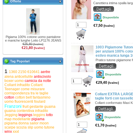
Offerte
Canottiera intima spalla lar
Disponibile
€7,50
[IvaInc]
Pigiama 100% cotone uomo pantalone
e maniche lunghe Lotto LP1176 JEANS
€25,80
[IvaInc]
1003 Pigiamone Tuton
€21,80
[IvaInc]
per anziani 100% coto
estivo manica lunga 
Pratico tutone pigiamone 
Tag Popolari
1
1360
2150
610641
aertre
Disponibile
alena
anticellulite
antiscivolo
boxer uomo
camicia da notte
€29,40
[IvaInc]
Collant infradito
Collant
Teenager
come misurare
corrispondenza tra le taglie
Collant EXTRA LARGE 
cotton
cotton belt
fantasmino
taglie forti con tasse
uomo
fluorescenti
foulard
Collant conformato Maxi K
Franzoni
fruit
gestante
guaina
guaina contenitiva
infradito
Jegging
leggings
leggins
lotto
Disponibile
map
modellante
pigiama
pigiama donna
sailor moon
€1,70
[IvaInc]
scarpe
scozia
slip uomo
tutone
winx
xxxl