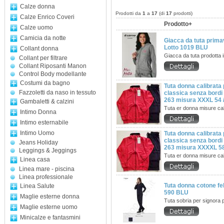
Calze donna
Prodotti da
1
a
17
(di
17
prodotti)
Calze Enrico Coveri
Prodotto+
Calze uomo
Camicia da notte
Giacca da tuta prim
Lotto 1019 BLU
Collant donna
Giacca da tuta prodotta 
Collant per filtrare
Collant Riposanti Manon
Control Body modellante
Costumi da bagno
Tuta donna calibrata
Fazzoletti da naso in tessuto
classica senza bordi 
263 misura XXXL 54 /
Gambaletti & calzini
Tuta er donna misure ca
Intimo Donna
Intimo esternabile
Intimo Uomo
Tuta donna calibrata
classica senza bordi 
Jeans Holiday
263 misura XXXXL 58
Leggings & Jeggings
Tuta er donna misure ca
Linea casa
Linea mare - piscina
Linea professionale
Tuta donna cotone fe
Linea Salute
590 BLU
Maglie esterne donna
Tuta sobria per signora 
Maglie esterne uomo
Minicalze e fantasmini