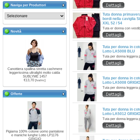
Naviga per Produttori
Tuta donna primavera
bordi nella caviglia 
XXL 52 / 54
Tuta er donna con vestibi
Novità
Tuta per donna in co
Lotto LA5008 BLU
Tuta per donna leggera 
Canottiera spallina stretta cashmere
leggerissima ultralight molto calda
SUBLYME 1457
Tuta per donna in co
€13,70
[IvaInc]
Lotto LA5008 GRIGI
Tuta per donna leggera 
Offerte
Tuta per donna in co
Lotto LA5012 GRIGI
Tuta per donna leggera 
Pigiama 100% cotone uomo pantalone
e maniche lunghe Lotto LP1176
GRIGIO