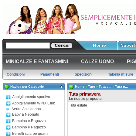
MINICALZE E FANTASMINI
CALZE UOMO
PIG
Condizioni
Pagamenti
Spedizioni
Tabella misure
Naviga per Categorie
Home
»
Tute
»
Tuta d...
»
Tuta p...
Tuta primavera
Abbigliamento sportivo
Le nostre proposte
Abbigliamento WINX Club
Tuta estate
Aertre Abiti donna
Baby & Neonato
Bambina e Ragazza
Bambino e Ragazzo
Berretti sciarpe guanti