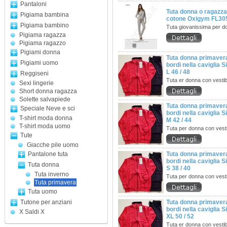
Pantaloni
Tuta donna o ragazza
Pigiama bambina
cotone Oxigym FL30
Pigiama bambino
Tuta giovanissima per d
Pigiama ragazza
Pigiama ragazzo
Pigiami donna
Tuta donna primavera
Pigiami uomo
bordi nella caviglia 
L 46 / 48
Reggiseni
Tuta er donna con vestibi
Sexi lingerie
Short donna ragazza
Solette salvapiede
Tuta donna primavera
Speciale Neve e sci
bordi nella caviglia 
T-shirt moda donna
M 42 / 44
T-shirt moda uomo
Tuta per donna con vesti
Tute
Giacche pile uomo
Pantalone tuta
Tuta donna primavera
bordi nella caviglia 
Tuta donna
S 38 / 40
Tuta inverno
Tuta per donna con vesti
Tuta primavera
Tuta uomo
Tutone per anziani
Tuta donna primavera
bordi nella caviglia 
X Saldi X
XL 50 / 52
Tuta er donna con vestibi