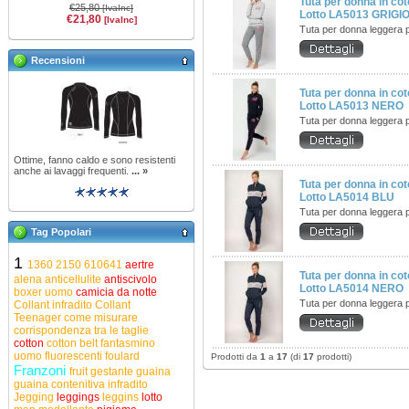
Tuta per donna in co
€25,80
[IvaInc]
Lotto LA5013 GRIGI
€21,80
[IvaInc]
Tuta per donna leggera 
Recensioni
Tuta per donna in co
Lotto LA5013 NERO
Tuta per donna leggera 
Ottime, fanno caldo e sono resistenti
anche ai lavaggi frequenti.
... »
Tuta per donna in co
Lotto LA5014 BLU
Tuta per donna leggera 
Tag Popolari
1
1360
2150
610641
aertre
Tuta per donna in co
alena
anticellulite
antiscivolo
Lotto LA5014 NERO
boxer uomo
camicia da notte
Tuta per donna leggera 
Collant infradito
Collant
Teenager
come misurare
corrispondenza tra le taglie
cotton
cotton belt
fantasmino
uomo
fluorescenti
foulard
Prodotti da
1
a
17
(di
17
prodotti)
Franzoni
fruit
gestante
guaina
guaina contenitiva
infradito
Jegging
leggings
leggins
lotto