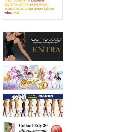
map
modellante
pigiama
pigiama donna
sailor moon
scarpe
scozia
slip uomo
tutone
winx
xxxl