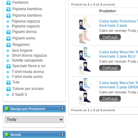
Pantaloni
Prodotti da
1
a
3
(di
3
prodotti)
Pigiama bambina
Prodotto+
Pigiama bambino
Pigiama ragazza
Calza baby Femmina T
invernale 2 paia
Pigiama ragazzo
Calze per neonato Trudy 
Pigiami donna
Pigiami uomo
Reggiseni
Sexi lingerie
Calza baby Maschio T
Short donna ragazza
invernale 2 paia BLU
Solette salvapiede
Calze per neonato Trudy 
Speciale Neve e sci
T-shirt moda donna
T-shirt moda uomo
Tute
Calza baby Maschio T
invernale 2 paia GRIG
Tutone per anziani
Calze per neonato Trudy 
X Saldi X
Naviga per Produttori
Prodotti da
1
a
3
(di
3
prodotti)
Novità