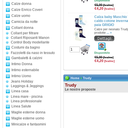
Disponibile
Calze donna
€5,00
[IvaInc]
€4,20
[IvaInc]
Calze Enrico Coveri
Calze uomo
Calza baby Maschio 
caldo cotone inverna
Camicia da notte
paia GRIGIO
Collant donna
Calze per neonato Trud
prodotte
... »
Collant per filtrare
Collant Riposanti Manon
Control Body modellante
Costumi da bagno
Fazzoletti da naso in tessuto
Disponibile
€5,00
[IvaInc]
Gambaletti & calzini
€4,20
[IvaInc]
Intimo Donna
Intimo esternabile
Intimo Uomo
Home
»
Trudy
Jeans Holiday
Trudy
Leggings & Jeggings
Le nostre proposte
Linea casa
Linea mare - piscina
Linea professionale
Linea Salute
Maglie esterne donna
Maglie esterne uomo
Minicalze e fantasmini