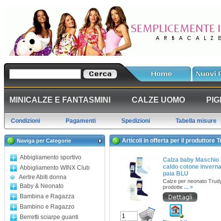
MINICALZE E FANTASMINI
CALZE UOMO
PIG
Condizioni
Pagamenti
Spedizioni
Tabella misure
Articoli in offerta per il produttore 
Naviga per Categorie
Abbigliamento sportivo
Calza baby Maschio 
caldo cotone inverna
Abbigliamento WINX Club
paia BLU
Aertre Abiti donna
Calze per neonato Trud
Baby & Neonato
prodotte
... »
Bambina e Ragazza
Bambino e Ragazzo
Berretti sciarpe guanti