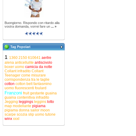
Buongiorno. Rispondo con ritardo alla
vostra domanda, vorrei fare un
... »
Tag Popolari
1
1360
2150
610641
aertre
alena
anticellulite
antiscivolo
boxer uomo
camicia da notte
Collant infradito
Collant
Teenager
come misurare
corrispondenza tra le taglie
cotton
cotton belt
fantasmino
uomo
fluorescenti
foulard
Franzoni
fruit
gestante
guaina
guaina contenitiva
infradito
Jegging
leggings
leggins
lotto
map
modellante
pigiama
pigiama donna
sailor moon
scarpe
scozia
slip uomo
tutone
winx
xxxl