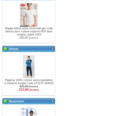
Maglia intima uomo invernale giro collo
interno puro cotone esterno 65% lana
vergine Liabel J163
€20,50
[IvaInc]
Offerte
Pigiama 100% cotone uomo pantalone
e maniche lunghe Lotto LP1176 JEANS
€25,80
[IvaInc]
€21,80
[IvaInc]
Recensioni