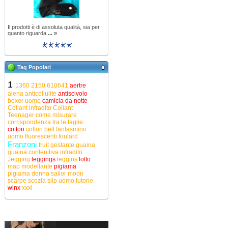
Il prodotti è di assoluta qualità, sia per
quanto riguarda
... »
Tag Popolari
1
1360
2150
610641
aertre
alena
anticellulite
antiscivolo
boxer uomo
camicia da notte
Collant infradito
Collant
Teenager
come misurare
corrispondenza tra le taglie
cotton
cotton belt
fantasmino
uomo
fluorescenti
foulard
Franzoni
fruit
gestante
guaina
guaina contenitiva
infradito
Jegging
leggings
leggins
lotto
map
modellante
pigiama
pigiama donna
sailor moon
scarpe
scozia
slip uomo
tutone
winx
xxxl