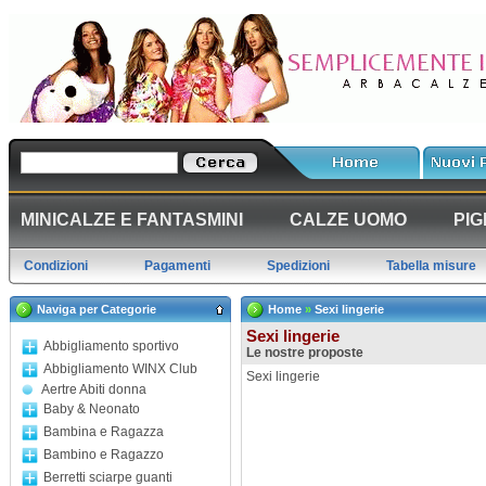
MINICALZE E FANTASMINI
CALZE UOMO
PIG
Condizioni
Pagamenti
Spedizioni
Tabella misure
Naviga per Categorie
Home
»
Sexi lingerie
Sexi lingerie
Abbigliamento sportivo
Le nostre proposte
Abbigliamento WINX Club
Sexi lingerie
Aertre Abiti donna
Baby & Neonato
Bambina e Ragazza
Bambino e Ragazzo
Berretti sciarpe guanti