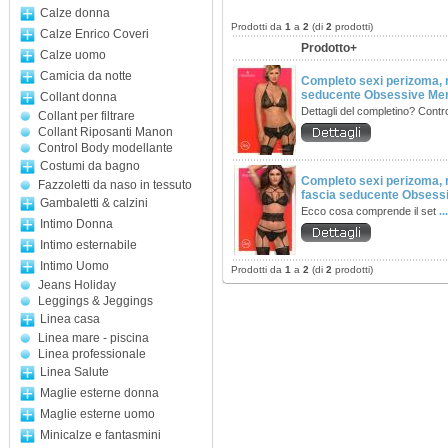
Calze donna
Prodotti da
1
a
2
(di
2
prodotti)
Calze Enrico Coveri
Prodotto+
Calze uomo
Camicia da notte
Completo sexi perizoma, 
seducente Obsessive Me
Collant donna
Dettagli del completino? Control
Collant per filtrare
Collant Riposanti Manon
Control Body modellante
Costumi da bagno
Completo sexi perizoma, r
Fazzoletti da naso in tessuto
fascia seducente Obses
Gambaletti & calzini
Ecco cosa comprende il set
..
Intimo Donna
Intimo esternabile
Intimo Uomo
Prodotti da
1
a
2
(di
2
prodotti)
Jeans Holiday
Leggings & Jeggings
Linea casa
Linea mare - piscina
Linea professionale
Linea Salute
Maglie esterne donna
Maglie esterne uomo
Minicalze e fantasmini