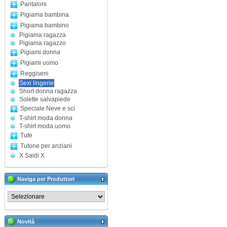
Pantaloni
Pigiama bambina
Pigiama bambino
Pigiama ragazza
Pigiama ragazzo
Pigiami donna
Pigiami uomo
Reggiseni
Sexi lingerie
Short donna ragazza
Solette salvapiede
Speciale Neve e sci
T-shirt moda donna
T-shirt moda uomo
Tute
Tutone per anziani
X Saldi X
Naviga per Produttori
Novità