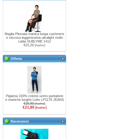
Maglia Pitonata manica lunga cashmere
e viscosa leggerissima ultralight molto
calda SUBLYME 1412
€22,20
[IvaInc]
Offerte
Pigiama 100% cotone uomo pantalone
e maniche lunghe Lotto LP1176 JEANS
€25,80
[IvaInc]
€21,80
[IvaInc]
Recensioni