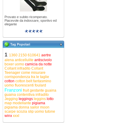
Provato e subito ricomperato.
Piacevole da indossare, sportivo ed
elegante
Tag Popolari
1
1360
2150
610641
aertre
alena
anticellulite
antiscivolo
boxer uomo
camicia da notte
Collant infradito
Collant
Teenager
come misurare
corrispondenza tra le taglie
cotton
cotton belt
fantasmino
uomo
fluorescenti
foulard
Franzoni
fruit
gestante
guaina
guaina contenitiva
infradito
Jegging
leggings
leggins
lotto
map
modellante
pigiama
pigiama donna
sailor moon
scarpe
scozia
slip uomo
tutone
winx
xxxl