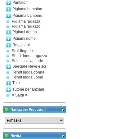
Pantaloni
Pigiama bambina
Pigiama bambino
Pigiama ragazza
Pigiama ragazzo
Pigiami donna
Pigiami uomo
Reggiseni
Sexi lingerie
Short donna ragazza
Solette salvapiede
Speciale Neve e sci
T-shirt moda donna
T-shirt moda uomo
Tute
Tutone per anziani
X Saldi X
Naviga per Produttori
Novità