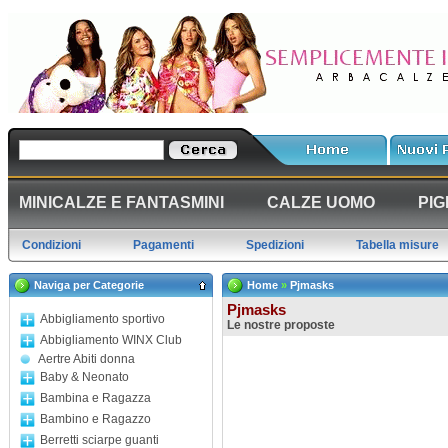
MINICALZE E FANTASMINI
CALZE UOMO
PIG
Condizioni
Pagamenti
Spedizioni
Tabella misure
Naviga per Categorie
Home
»
Pjmasks
Pjmasks
Abbigliamento sportivo
Le nostre proposte
Abbigliamento WINX Club
Aertre Abiti donna
Baby & Neonato
Bambina e Ragazza
Bambino e Ragazzo
Berretti sciarpe guanti