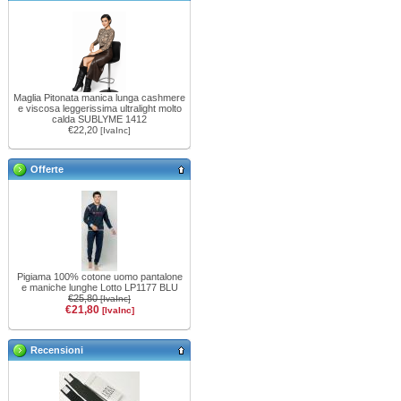
Maglia Pitonata manica lunga cashmere
e viscosa leggerissima ultralight molto
calda SUBLYME 1412
€22,20
[IvaInc]
Offerte
Pigiama 100% cotone uomo pantalone
e maniche lunghe Lotto LP1177 BLU
€25,80
[IvaInc]
€21,80
[IvaInc]
Recensioni