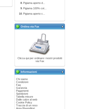
8
.
Pigiama aperto d...
9
.
Pigiama 100% cot...
10
.
Pigiama aperto c...
Ordina via Fax
Clicca qui per ordinare i nostri prodotti
via Fax
Informazioni
Chi siamo
Condizioni
Faq
Garanzia
Pagamenti
Spedizioni
Tabella misure
Dalle calze al web
Cookie Policy
Traccia di un reso
Area Rivenditori