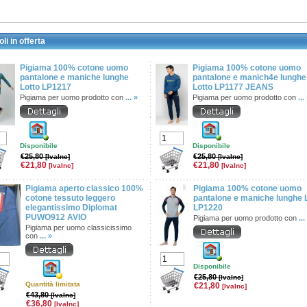
oli in offerta
Pigiama 100% cotone uomo
Pigiama 100% cotone uomo
pantalone e maniche lunghe
pantalone e manich4e lunghe
Lotto LP1217
Lotto LP1177 JEANS
Pigiama per uomo prodotto con
... »
Pigiama per uomo prodotto con
...
Disponibile
Disponibile
€25,80
€25,80
[IvaInc]
[IvaInc]
€21,80
€21,80
[IvaInc]
[IvaInc]
Pigiama aperto classico 100%
Pigiama 100% cotone uomo
cotone tessuto leggero
pantalone e maniche lunghe 
elegantissimo Diplomat
LP1220
PUWO912 AVIO
Pigiama per uomo prodotto con
...
Pigiama per uomo classicissimo
con
... »
Disponibile
€25,80
[IvaInc]
Quantità limitata
€21,80
[IvaInc]
€43,80
[IvaInc]
€36,80
[IvaInc]