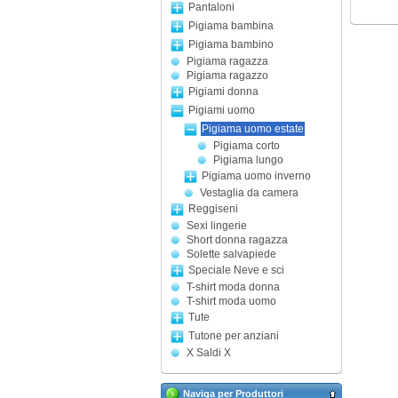
Pantaloni
Pigiama bambina
Pigiama bambino
Pigiama ragazza
Pigiama ragazzo
Pigiami donna
Pigiami uomo
Pigiama uomo estate
Pigiama corto
Pigiama lungo
Pigiama uomo inverno
Vestaglia da camera
Reggiseni
Sexi lingerie
Short donna ragazza
Solette salvapiede
Speciale Neve e sci
T-shirt moda donna
T-shirt moda uomo
Tute
Tutone per anziani
X Saldi X
Naviga per Produttori