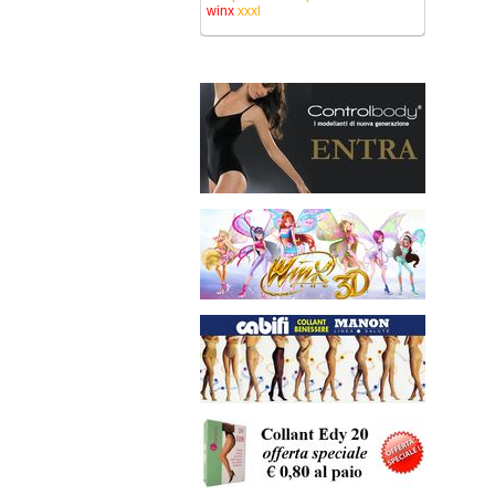
winx
xxxl