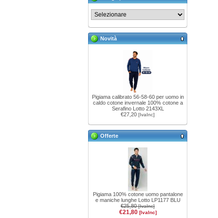
Novità
Pigiama calibrato 56-58-60 per uomo in
caldo cotone invernale 100% cotone a
Serafino Lotto 2143XL
€27,20
[IvaInc]
Offerte
Pigiama 100% cotone uomo pantalone
e maniche lunghe Lotto LP1177 BLU
€25,80
[IvaInc]
€21,80
[IvaInc]