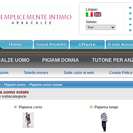
Lingue:
Valute:
CALZE UOMO
PIGIAMI DONNA
TUTONE PER ANZ
zioni
Tabella misure
Dalle calze al web
Cookie Policy
e
»
Pigiami uomo
»
Pigiama uomo estate
a uomo estate
le sottocategorie
Pigiama corto
Pigiama lungo