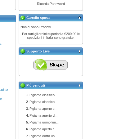
Ricorda Password
Carrello spesa
Non ci sono Prodotti
Per tutti gli ordini superiori a €200,00 le
spedizioni in Italia sono gratuite.
 »
Supporto Live
Più venduti
Lotto
1
.
Pigiama classico...
 »
2
.
Pigiama classico...
3
.
Pigiama aperto c...
4
.
Pigiama aperto d...
5
.
Pigiama uomo lun...
6
.
Pigiama aperto c...
7
.
Pigiama corto uo...