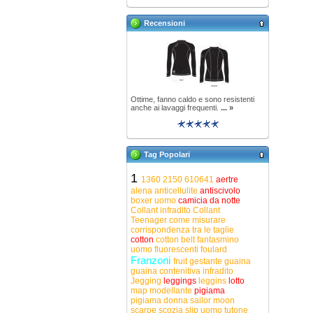
Recensioni
Ottime, fanno caldo e sono resistenti
anche ai lavaggi frequenti.
... »
Tag Popolari
1
1360
2150
610641
aertre
alena
anticellulite
antiscivolo
boxer uomo
camicia da notte
Collant infradito
Collant
Teenager
come misurare
corrispondenza tra le taglie
cotton
cotton belt
fantasmino
uomo
fluorescenti
foulard
Franzoni
fruit
gestante
guaina
guaina contenitiva
infradito
Jegging
leggings
leggins
lotto
map
modellante
pigiama
pigiama donna
sailor moon
scarpe
scozia
slip uomo
tutone