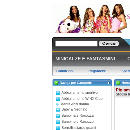
MINICALZE E FANTASMINI
Condizioni
Pagamenti
Spedi
Naviga per Categorie
Hom
Pigiam
Abbigliamento sportivo
Sfoglia 
Abbigliamento WINX Club
Aertre Abiti donna
Baby & Neonato
Bambina e Ragazza
Bambino e Ragazzo
Berretti sciarpe guanti