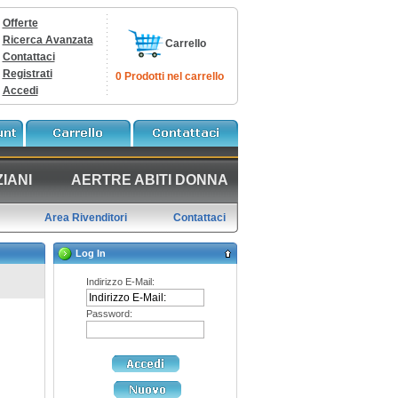
Offerte
Ricerca Avanzata
Carrello
Contattaci
Registrati
0 Prodotti nel carrello
Accedi
IANI
AERTRE ABITI DONNA
Area Rivenditori
Contattaci
Log In
Indirizzo E-Mail:
Password: