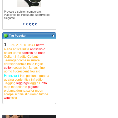
Provato e subito ricomperato.
Piacevole da indossare, sportivo ed
elegante
Tag Popolari
1
1360
2150
610641
aertre
alena
anticellulite
antiscivolo
boxer uomo
camicia da notte
Collant infradito
Collant
Teenager
come misurare
corrispondenza tra le taglie
cotton
cotton belt
fantasmino
uomo
fluorescenti
foulard
Franzoni
fruit
gestante
guaina
guaina contenitiva
infradito
Jegging
leggings
leggins
lotto
map
modellante
pigiama
pigiama donna
sailor moon
scarpe
scozia
slip uomo
tutone
winx
xxxl