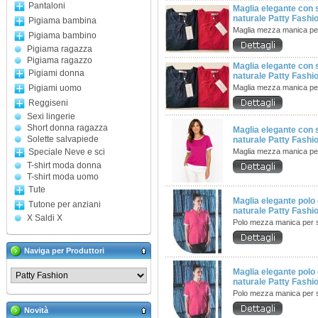
Pantaloni
Maglia elegante con 
naturale Patty Fashi
Pigiama bambina
Maglia mezza manica pe
Pigiama bambino
Pigiama ragazza
Pigiama ragazzo
Maglia elegante con 
Pigiami donna
naturale Patty Fashi
Pigiami uomo
Maglia mezza manica pe
Reggiseni
Sexi lingerie
Short donna ragazza
Maglia elegante con 
Solette salvapiede
naturale Patty Fashi
Speciale Neve e sci
Maglia mezza manica pe
T-shirt moda donna
T-shirt moda uomo
Tute
Maglia elegante polo 
Tutone per anziani
naturale Patty Fashi
X Saldi X
Polo mezza manica per 
Naviga per Produttori
Maglia elegante polo 
naturale Patty Fashi
Polo mezza manica per 
Novità