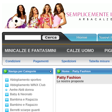
MINICALZE E FANTASMINI
CALZE UOMO
PIG
Condizioni
Pagamenti
Spedizioni
Tabella misure
Naviga per Categorie
Home
»
Patty Fashion
Patty Fashion
Abbigliamento sportivo
Le nostre proposte
Abbigliamento WINX Club
Aertre Abiti donna
Baby & Neonato
Bambina e Ragazza
Bambino e Ragazzo
Berretti sciarpe guanti