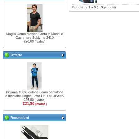
Prodotti da
1
a
9
(di
9
prodotti)
Maglia Uomo Manica Corta in Modal e
Cashmere Sublyme 2410
€20,60
[IvaInc]
Offerte
Pigiama 100% cotone uomo pantalone
e maniche lunghe Lotto LP1176 JEANS
€25,80
[IvaInc]
€21,80
[IvaInc]
Recensioni