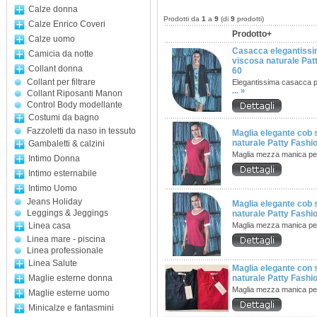
Calze donna
Prodotti da
1
a
9
(di
9
prodotti)
Calze Enrico Coveri
Prodotto+
Calze uomo
Casacca elegantissim
Camicia da notte
viscosa naturale Pat
Collant donna
60
Collant per filtrare
Elegantissima casacca p
... »
Collant Riposanti Manon
Control Body modellante
Costumi da bagno
Fazzoletti da naso in tessuto
Maglia elegante cob 
naturale Patty Fash
Gambaletti & calzini
Maglia mezza manica pe
Intimo Donna
Intimo esternabile
Intimo Uomo
Jeans Holiday
Maglia elegante cob 
Leggings & Jeggings
naturale Patty Fashi
Linea casa
Maglia mezza manica pe
Linea mare - piscina
Linea professionale
Linea Salute
Maglia elegante con 
Maglie esterne donna
naturale Patty Fashi
Maglia mezza manica pe
Maglie esterne uomo
Minicalze e fantasmini