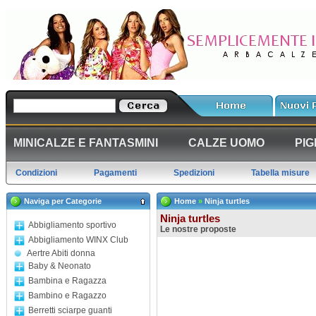
MINICALZE E FANTASMINI
CALZE UOMO
PIG
Condizioni
Pagamenti
Spedizioni
Tabella misure
Naviga per Categorie
Home
»
Ninja turtles
Ninja turtles
Abbigliamento sportivo
Le nostre proposte
Abbigliamento WINX Club
Aertre Abiti donna
Baby & Neonato
Bambina e Ragazza
Bambino e Ragazzo
Berretti sciarpe guanti