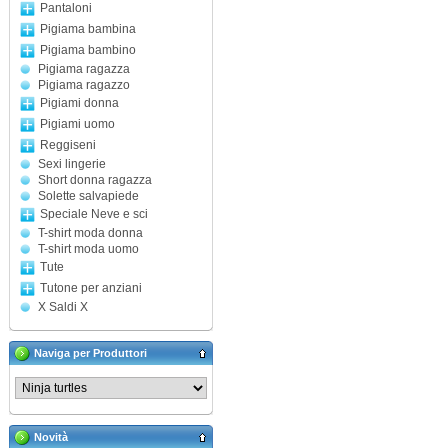
Pantaloni
Pigiama bambina
Pigiama bambino
Pigiama ragazza
Pigiama ragazzo
Pigiami donna
Pigiami uomo
Reggiseni
Sexi lingerie
Short donna ragazza
Solette salvapiede
Speciale Neve e sci
T-shirt moda donna
T-shirt moda uomo
Tute
Tutone per anziani
X Saldi X
Naviga per Produttori
Novità