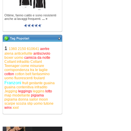
Ottime, fanno caldo e sono resistenti
anche ai lavaggi frequenti.
... »
Tag Popolari
1
1360
2150
610641
aertre
alena
anticellulite
antiscivolo
boxer uomo
camicia da notte
Collant infradito
Collant
Teenager
come misurare
corrispondenza tra le taglie
cotton
cotton belt
fantasmino
uomo
fluorescenti
foulard
Franzoni
fruit
gestante
guaina
guaina contenitiva
infradito
Jegging
leggings
leggins
lotto
map
modellante
pigiama
pigiama donna
sailor moon
scarpe
scozia
slip uomo
tutone
winx
xxxl