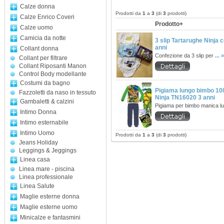
Calze donna
Prodotti da
1
a
3
(di
3
prodotti)
Calze Enrico Coveri
Prodotto+
Calze uomo
Camicia da notte
3 slip Tartarughe Ninja 
anni
Collant donna
Confezione da 3 slip per
... »
Collant per filtrare
Collant Riposanti Manon
Control Body modellante
Costumi da bagno
Pigiama lungo bimbo 10
Fazzoletti da naso in tessuto
Ninja TN16020 3 anni
Gambaletti & calzini
Pigiama per bimbo manica l
Intimo Donna
Intimo esternabile
Intimo Uomo
Prodotti da
1
a
3
(di
3
prodotti)
Jeans Holiday
Leggings & Jeggings
Linea casa
Linea mare - piscina
Linea professionale
Linea Salute
Maglie esterne donna
Maglie esterne uomo
Minicalze e fantasmini