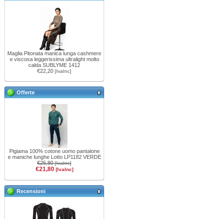
Maglia Pitonata manica lunga cashmere
e viscosa leggerissima ultralight molto
calda SUBLYME 1412
€22,20
[IvaInc]
Offerte
Pigiama 100% cotone uomo pantalone
e maniche lunghe Lotto LP1182 VERDE
€25,80
[IvaInc]
€21,80
[IvaInc]
Recensioni