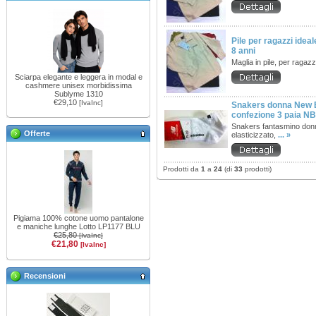
Pile per ragazzi ideale
8 anni
Maglia in pile, per ragazz
Sciarpa elegante e leggera in modal e
cashmere unisex morbidissima
Sublyme 1310
€29,10
[IvaInc]
Snakers donna New 
confezione 3 paia N
Snakers fantasmino don
Offerte
elasticizzato,
... »
Prodotti da
1
a
24
(di
33
prodotti)
Pigiama 100% cotone uomo pantalone
e maniche lunghe Lotto LP1177 BLU
€25,80
[IvaInc]
€21,80
[IvaInc]
Recensioni