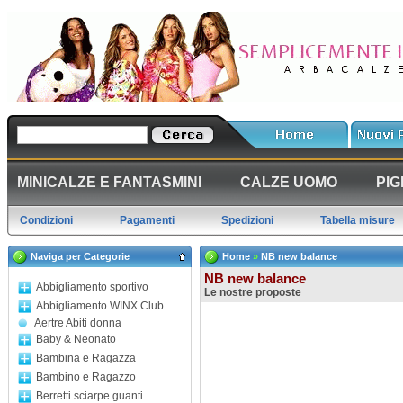
MINICALZE E FANTASMINI
CALZE UOMO
PIG
Condizioni
Pagamenti
Spedizioni
Tabella misure
Naviga per Categorie
Home
»
NB new balance
NB new balance
Abbigliamento sportivo
Le nostre proposte
Abbigliamento WINX Club
Aertre Abiti donna
Baby & Neonato
Bambina e Ragazza
Bambino e Ragazzo
Berretti sciarpe guanti