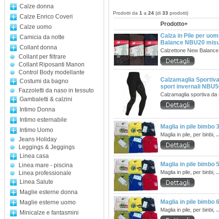
Calze donna
Prodotti da
1
a
24
(di
33
prodotti)
Calze Enrico Coveri
Prodotto+
Calze uomo
Calza in Pile per uo
Camicia da notte
Balance NBU20 misur
Collant donna
Calzettone New Balance 
Collant per filtrare
Collant Riposanti Manon
Control Body modellante
Calzamaglia Sportiv
Costumi da bagno
sport invernali NBU5
Fazzoletti da naso in tessuto
Calzamaglia sportiva da
Gambaletti & calzini
Intimo Donna
Intimo esternabile
Maglia in pile bimbo 3
Intimo Uomo
Maglia in pile, per binbi,
.
Jeans Holiday
Leggings & Jeggings
Linea casa
Maglia in pile bimbo 
Linea mare - piscina
Maglia in pile, per binbi,
.
Linea professionale
Linea Salute
Maglie esterne donna
Maglia in pile bimbo 
Maglie esterne uomo
Maglia in pile, per binbi,
.
Minicalze e fantasmini