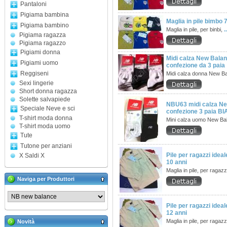
Pantaloni
Pigiama bambina
Maglia in pile bimbo 
Pigiama bambino
Maglia in pile, per binbi,
.
Pigiama ragazza
Pigiama ragazzo
Pigiami donna
Midi calza New Bal
Pigiami uomo
confezione da 3 paia
Reggiseni
Midi calza donna New B
Sexi lingerie
Short donna ragazza
Solette salvapiede
NBU63 midi calza N
Speciale Neve e sci
confezione 3 paia B
T-shirt moda donna
Mini calza uomo New B
T-shirt moda uomo
Tute
Tutone per anziani
Pile per ragazzi ideale
X Saldi X
10 anni
Maglia in pile, per ragazz
Naviga per Produttori
Pile per ragazzi ideale
12 anni
Maglia in pile, per ragazz
Novità