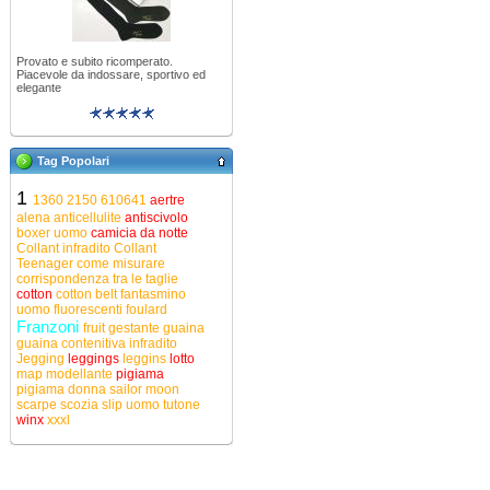
Provato e subito ricomperato.
Piacevole da indossare, sportivo ed
elegante
Tag Popolari
1
1360
2150
610641
aertre
alena
anticellulite
antiscivolo
boxer uomo
camicia da notte
Collant infradito
Collant
Teenager
come misurare
corrispondenza tra le taglie
cotton
cotton belt
fantasmino
uomo
fluorescenti
foulard
Franzoni
fruit
gestante
guaina
guaina contenitiva
infradito
Jegging
leggings
leggins
lotto
map
modellante
pigiama
pigiama donna
sailor moon
scarpe
scozia
slip uomo
tutone
winx
xxxl