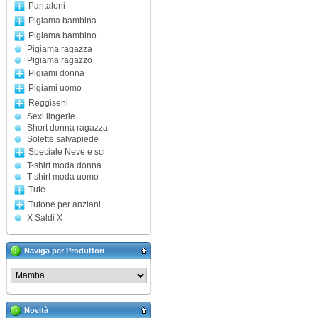
Pantaloni
Pigiama bambina
Pigiama bambino
Pigiama ragazza
Pigiama ragazzo
Pigiami donna
Pigiami uomo
Reggiseni
Sexi lingerie
Short donna ragazza
Solette salvapiede
Speciale Neve e sci
T-shirt moda donna
T-shirt moda uomo
Tute
Tutone per anziani
X Saldi X
Naviga per Produttori
Novità