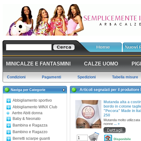
MINICALZE E FANTASMINI
CALZE UOMO
PIG
Condizioni
Pagamenti
Spedizioni
Tabella misure
Articoli segnalati per il produttor
Naviga per Categorie
Abbigliamento sportivo
Mutanda alta a costi
bordo in cotone taglie
Abbigliamento WINX Club
"Pecora" Made in Ital
Aertre Abiti donna
250
Baby & Neonato
Mutanda molto utilizzata 
nonne
... »
Bambina e Ragazza
Bambino e Ragazzo
Berretti sciarpe guanti
Disponibile