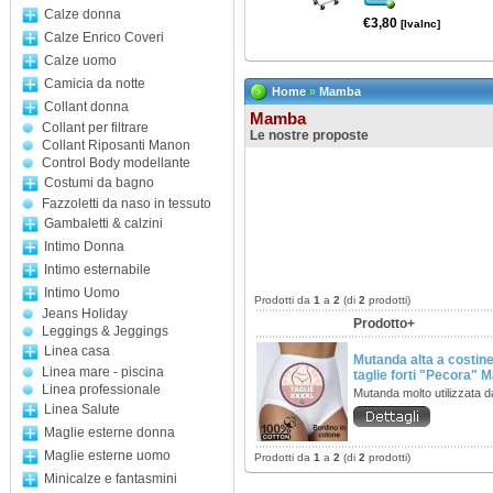
Calze donna
€3,80
[IvaInc]
Calze Enrico Coveri
Calze uomo
Camicia da notte
Home
»
Mamba
Collant donna
Mamba
Collant per filtrare
Le nostre proposte
Collant Riposanti Manon
Control Body modellante
Costumi da bagno
Fazzoletti da naso in tessuto
Gambaletti & calzini
Intimo Donna
Intimo esternabile
Intimo Uomo
Prodotti da
1
a
2
(di
2
prodotti)
Jeans Holiday
Prodotto+
Leggings & Jeggings
Linea casa
Mutanda alta a costin
Linea mare - piscina
taglie forti "Pecora" M
Linea professionale
Mutanda molto utilizzata 
Linea Salute
Maglie esterne donna
Maglie esterne uomo
Prodotti da
1
a
2
(di
2
prodotti)
Minicalze e fantasmini