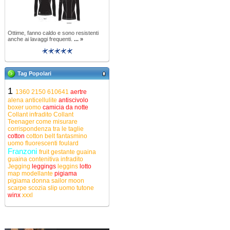
Ottime, fanno caldo e sono resistenti
anche ai lavaggi frequenti.
... »
Tag Popolari
1
1360
2150
610641
aertre
alena
anticellulite
antiscivolo
boxer uomo
camicia da notte
Collant infradito
Collant
Teenager
come misurare
corrispondenza tra le taglie
cotton
cotton belt
fantasmino
uomo
fluorescenti
foulard
Franzoni
fruit
gestante
guaina
guaina contenitiva
infradito
Jegging
leggings
leggins
lotto
map
modellante
pigiama
pigiama donna
sailor moon
scarpe
scozia
slip uomo
tutone
winx
xxxl