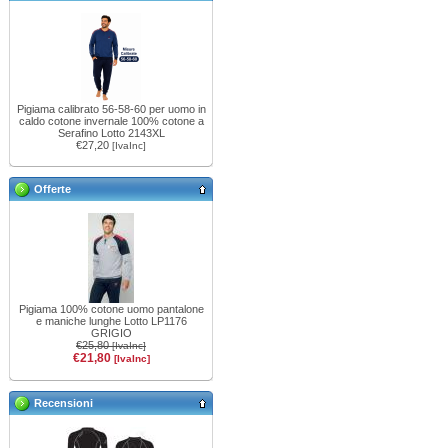
Pigiama calibrato 56-58-60 per uomo in
caldo cotone invernale 100% cotone a
Serafino Lotto 2143XL
€27,20
[IvaInc]
Offerte
Pigiama 100% cotone uomo pantalone
e maniche lunghe Lotto LP1176
GRIGIO
€25,80
[IvaInc]
€21,80
[IvaInc]
Recensioni