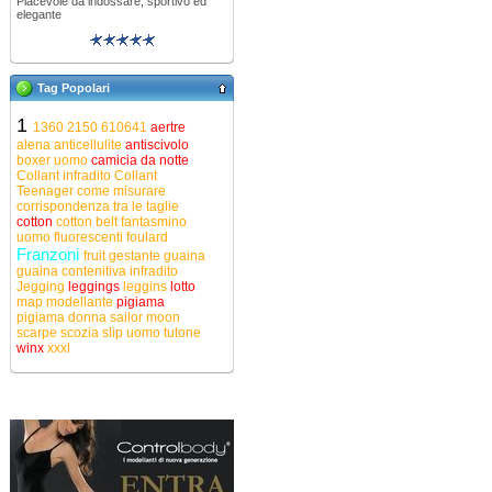
Piacevole da indossare, sportivo ed
elegante
Tag Popolari
1
1360
2150
610641
aertre
alena
anticellulite
antiscivolo
boxer uomo
camicia da notte
Collant infradito
Collant
Teenager
come misurare
corrispondenza tra le taglie
cotton
cotton belt
fantasmino
uomo
fluorescenti
foulard
Franzoni
fruit
gestante
guaina
guaina contenitiva
infradito
Jegging
leggings
leggins
lotto
map
modellante
pigiama
pigiama donna
sailor moon
scarpe
scozia
slip uomo
tutone
winx
xxxl