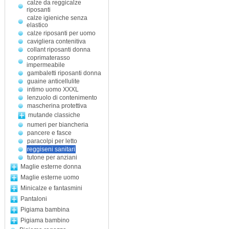
calze da reggicalze
riposanti
calze igieniche senza
elastico
calze riposanti per uomo
cavigliera contenitiva
collant riposanti donna
coprimaterasso
impermeabile
gambaletti riposanti donna
guaine anticellulite
intimo uomo XXXL
lenzuolo di contenimento
mascherina protettiva
mutande classiche
numeri per biancheria
pancere e fasce
paracolpi per letto
reggiseni sanitari
tutone per anziani
Maglie esterne donna
Maglie esterne uomo
Minicalze e fantasmini
Pantaloni
Pigiama bambina
Pigiama bambino