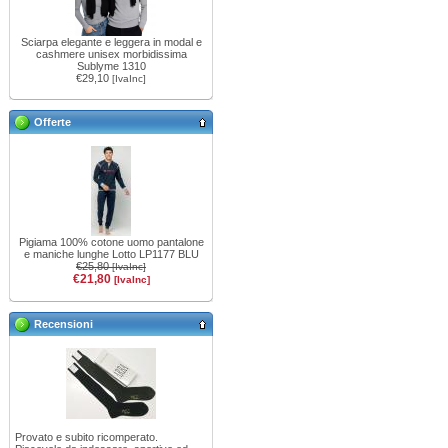
Sciarpa elegante e leggera in modal e
cashmere unisex morbidissima
Sublyme 1310
€29,10
[IvaInc]
Offerte
Pigiama 100% cotone uomo pantalone
e maniche lunghe Lotto LP1177 BLU
€25,80
[IvaInc]
€21,80
[IvaInc]
Recensioni
Provato e subito ricomperato.