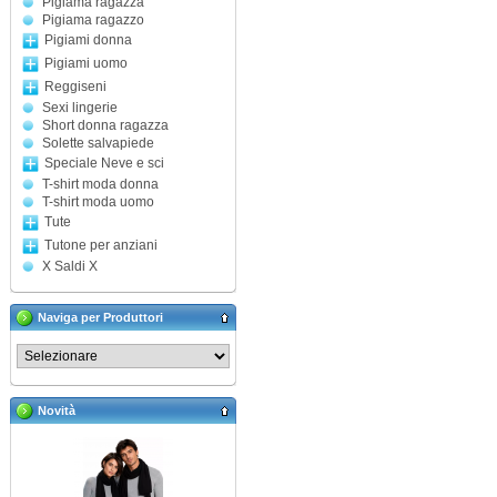
Pigiama ragazza
Pigiama ragazzo
Pigiami donna
Pigiami uomo
Reggiseni
Sexi lingerie
Short donna ragazza
Solette salvapiede
Speciale Neve e sci
T-shirt moda donna
T-shirt moda uomo
Tute
Tutone per anziani
X Saldi X
Naviga per Produttori
Novità