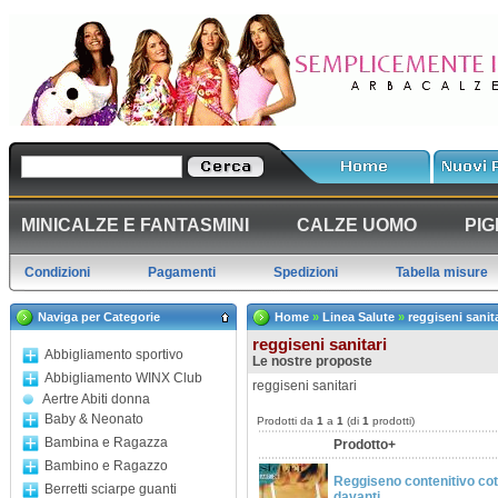
MINICALZE E FANTASMINI
CALZE UOMO
PIG
Condizioni
Pagamenti
Spedizioni
Tabella misure
Naviga per Categorie
Home
»
Linea Salute
»
reggiseni sanita
reggiseni sanitari
Abbigliamento sportivo
Le nostre proposte
Abbigliamento WINX Club
reggiseni sanitari
Aertre Abiti donna
Baby & Neonato
Prodotti da
1
a
1
(di
1
prodotti)
Bambina e Ragazza
Prodotto+
Bambino e Ragazzo
Reggiseno contenitivo cot
Berretti sciarpe guanti
davanti