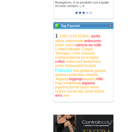
Buongiorno, è un prodotto con il quale
mi sono sempre
... »
Tag Popolari
1
1360
2150
610641
aertre
alena
anticellulite
antiscivolo
boxer uomo
camicia da notte
Collant infradito
Collant
Teenager
come misurare
corrispondenza tra le taglie
cotton
cotton belt
fantasmino
uomo
fluorescenti
foulard
Franzoni
fruit
gestante
guaina
guaina contenitiva
infradito
Jegging
leggings
leggins
lotto
map
modellante
pigiama
pigiama donna
sailor moon
scarpe
scozia
slip uomo
tutone
winx
xxxl