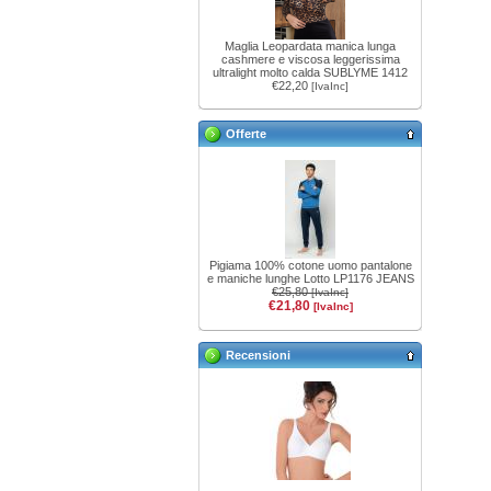
Maglia Leopardata manica lunga
cashmere e viscosa leggerissima
ultralight molto calda SUBLYME 1412
€22,20
[IvaInc]
Offerte
Pigiama 100% cotone uomo pantalone
e maniche lunghe Lotto LP1176 JEANS
€25,80
[IvaInc]
€21,80
[IvaInc]
Recensioni