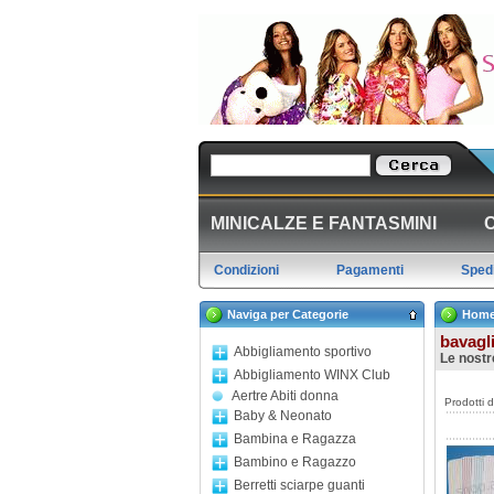
MINICALZE E FANTASMINI
Condizioni
Pagamenti
Spedi
Naviga per Categorie
Hom
bavagl
Abbigliamento sportivo
Le nostr
Abbigliamento WINX Club
Aertre Abiti donna
Prodotti 
Baby & Neonato
Bambina e Ragazza
Bambino e Ragazzo
Berretti sciarpe guanti