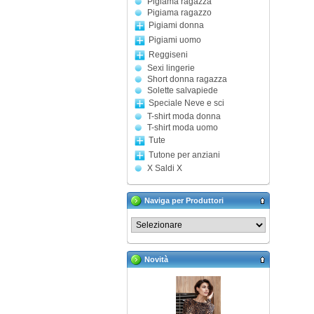
Pigiama ragazza
Pigiama ragazzo
Pigiami donna
Pigiami uomo
Reggiseni
Sexi lingerie
Short donna ragazza
Solette salvapiede
Speciale Neve e sci
T-shirt moda donna
T-shirt moda uomo
Tute
Tutone per anziani
X Saldi X
Naviga per Produttori
Novità