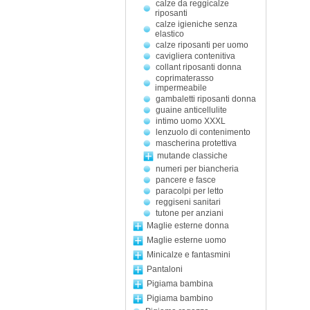
calze da reggicalze
riposanti
calze igieniche senza
elastico
calze riposanti per uomo
cavigliera contenitiva
collant riposanti donna
coprimaterasso
impermeabile
gambaletti riposanti donna
guaine anticellulite
intimo uomo XXXL
lenzuolo di contenimento
mascherina protettiva
mutande classiche
numeri per biancheria
pancere e fasce
paracolpi per letto
reggiseni sanitari
tutone per anziani
Maglie esterne donna
Maglie esterne uomo
Minicalze e fantasmini
Pantaloni
Pigiama bambina
Pigiama bambino