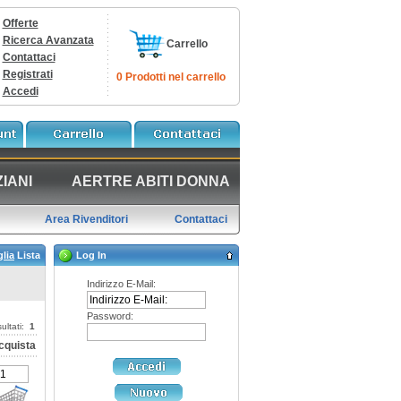
Offerte
Ricerca Avanzata
Carrello
Contattaci
Registrati
0 Prodotti nel carrello
Accedi
IANI
AERTRE ABITI DONNA
Area Rivenditori
Contattaci
glia
Lista
Log In
Indirizzo E-Mail:
Password:
sultati:
1
cquista