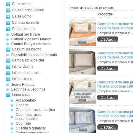
Calze donna
Prodotti da
1
a
10
(di
10
prodotti)
Calze Enrico Coveri
Prodotto+
Calze uomo
Camicia da notte
Completo letto matri
calda flanella di co
Collant donna
Completo di lenzuola in
.
Collant per filtrare
Collant Riposanti Manon
Control Body modellante
Costumi da bagno
Completo letto matri
Fazzoletti da naso in tessuto
calda flanella di co
Gambaletti & calzini
Completo di lenzuola in f
Intimo Donna
Intimo esternabile
Intimo Uomo
Completo letto una p
Jeans Holiday
flanella di cotone 1
Leggings & Jeggings
Completo di lenzuola in
.
Linea casa
Accappatoio
Coperte
Coprimaterasso elastico
Completo letto una p
Coprimaterasso
flanella di cotone 1
impermeabile
Completo di lenzuola in f
Coprirete
Cuscini o guanciali