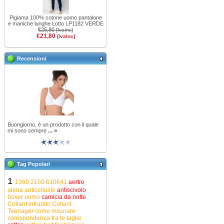
Pigiama 100% cotone uomo pantalone
e maniche lunghe Lotto LP1182 VERDE
€25,80
[IvaInc]
€21,80
[IvaInc]
Recensioni
Buongiorno, è un prodotto con il quale
mi sono sempre
... »
Tag Popolari
1
1360
2150
610641
aertre
alena
anticellulite
antiscivolo
boxer uomo
camicia da notte
Collant infradito
Collant
Teenager
come misurare
corrispondenza tra le taglie