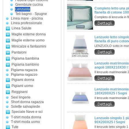
Federa copri cuscino
Grembiule cucina
Completo letto una p
Lenzuola
flanella di cotone 1
Teli bagno - Spugne
Completo di lenzuola in f
Linea mare - piscina
Linea professionale
Linea Salute
Maglie esterne donna
Lenzuolo letto singolo
Maglie esterne uomo
flanella di puro coton
LENZUOLO sotto in mor
Minicalze e fantasmini
Pantaloni
Pigiama bambina
Lenzuolo matrimonia
Pigiama bambino
angoli 180X210X30 I 
Pigiama ragazza
Il lenzuolo matrimoniale
Pigiama ragazzo
Pigiami donna
Pigiami uomo
Lenzuolo matrimonial
Reggiseni
180X200X25 I Sogni
Sexi lingerie
Il lenzuolo matrimoniale
Short donna ragazza
Solette salvapiede
Speciale Neve e sci
T-shirt moda donna
Lenzuolo singolo 1 pi
T-shirt moda uomo
90X200X25 I Sogni
Tute
Il lenzuolo letto singolo 1