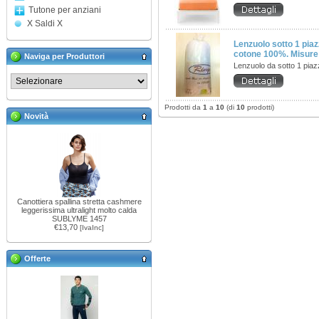
Tutone per anziani
X Saldi X
Lenzuolo sotto 1 pia
cotone 100%. Misure
Naviga per Produttori
Lenzuolo da sotto 1 pia
Prodotti da
1
a
10
(di
10
prodotti)
Novità
Canottiera spallina stretta cashmere
leggerissima ultralight molto calda
SUBLYME 1457
€13,70
[IvaInc]
Offerte