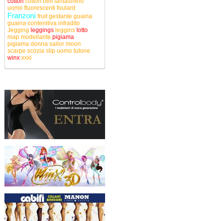
cotton
cotton belt
fantasmino
uomo
fluorescenti
foulard
Franzoni
fruit
gestante
guaina
guaina contenitiva
infradito
Jegging
leggings
leggins
lotto
map
modellante
pigiama
pigiama donna
sailor moon
scarpe
scozia
slip uomo
tutone
winx
xxxl