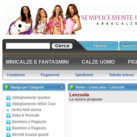
MINICALZE E FANTASMINI
CALZE UOMO
PIG
Condizioni
Pagamenti
Spedizioni
Tabella misure
Naviga per Categorie
Home
»
Linea casa
»
Lenzuola
Lenzuola
Abbigliamento sportivo
Le nostre proposte
Abbigliamento WINX Club
Aertre Abiti donna
Baby & Neonato
Bambina e Ragazza
Bambino e Ragazzo
Berretti sciarpe guanti