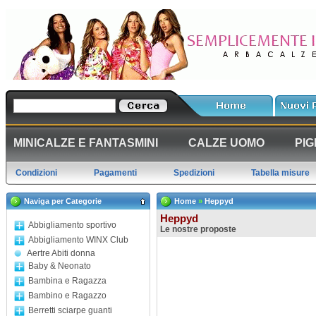
MINICALZE E FANTASMINI
CALZE UOMO
PIG
Condizioni
Pagamenti
Spedizioni
Tabella misure
Naviga per Categorie
Home
»
Heppyd
Heppyd
Abbigliamento sportivo
Le nostre proposte
Abbigliamento WINX Club
Aertre Abiti donna
Baby & Neonato
Bambina e Ragazza
Bambino e Ragazzo
Berretti sciarpe guanti