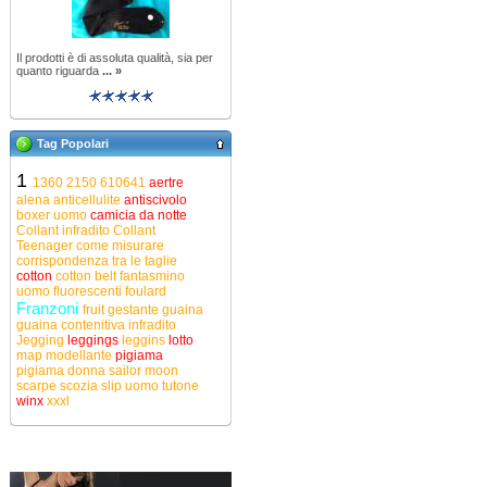
Il prodotti è di assoluta qualità, sia per
quanto riguarda
... »
Tag Popolari
1
1360
2150
610641
aertre
alena
anticellulite
antiscivolo
boxer uomo
camicia da notte
Collant infradito
Collant
Teenager
come misurare
corrispondenza tra le taglie
cotton
cotton belt
fantasmino
uomo
fluorescenti
foulard
Franzoni
fruit
gestante
guaina
guaina contenitiva
infradito
Jegging
leggings
leggins
lotto
map
modellante
pigiama
pigiama donna
sailor moon
scarpe
scozia
slip uomo
tutone
winx
xxxl