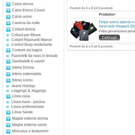
Calze donna
Prodotti da
1
a
1
(di
1
prodotti)
Calze Enrico Coveri
Prodotto+
Calze uomo
Felpa uomo aperta c
Camicia da notte
invernale Heppyd 3
Collant donna
Felpa giovanissima pes
Collant per filtrare
Collant Riposanti Manon
Control Body modellante
Prodotti da
1
a
1
(di
1
prodotti)
Costumi da bagno
Fazzoletti da naso in tessuto
Gambaletti & calzini
Intimo Donna
Intimo esternabile
Intimo Uomo
Jeans Holiday
Leggings & Jeggings
Linea casa
Linea mare - piscina
Linea professionale
Linea Salute
Maglie esterne donna
Maglie esterne uomo
Minicalze e fantasmini