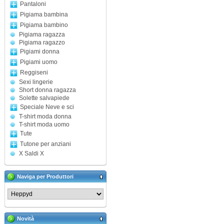
Pantaloni
Pigiama bambina
Pigiama bambino
Pigiama ragazza
Pigiama ragazzo
Pigiami donna
Pigiami uomo
Reggiseni
Sexi lingerie
Short donna ragazza
Solette salvapiede
Speciale Neve e sci
T-shirt moda donna
T-shirt moda uomo
Tute
Tutone per anziani
X Saldi X
Naviga per Produttori
Novità