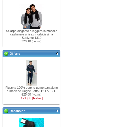
Sciarpa elegante e leggera in modal e
cashmere unisex morbidissima
Sublyme 1310
€29,10
[IvaInc]
Offerte
Pigiama 100% cotone uomo pantalone
e maniche lunghe Lotto LP1177 BLU
€25,80
[IvaInc]
€21,80
[IvaInc]
Recensioni