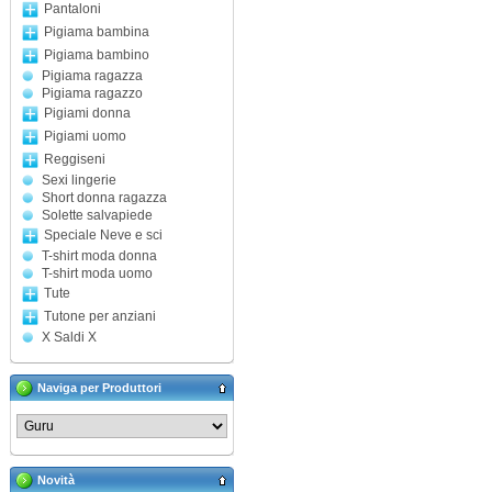
Pantaloni
Pigiama bambina
Pigiama bambino
Pigiama ragazza
Pigiama ragazzo
Pigiami donna
Pigiami uomo
Reggiseni
Sexi lingerie
Short donna ragazza
Solette salvapiede
Speciale Neve e sci
T-shirt moda donna
T-shirt moda uomo
Tute
Tutone per anziani
X Saldi X
Naviga per Produttori
Novità