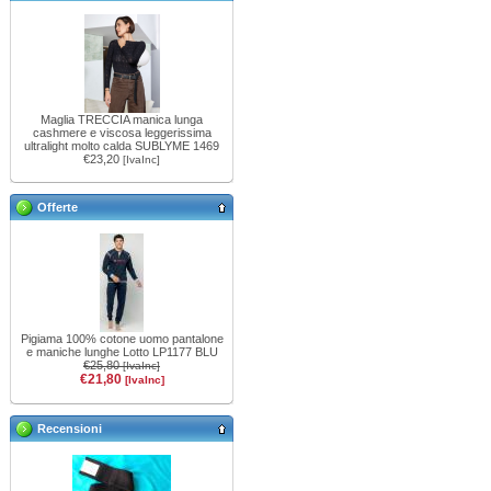
Maglia TRECCIA manica lunga
cashmere e viscosa leggerissima
ultralight molto calda SUBLYME 1469
€23,20
[IvaInc]
Offerte
Pigiama 100% cotone uomo pantalone
e maniche lunghe Lotto LP1177 BLU
€25,80
[IvaInc]
€21,80
[IvaInc]
Recensioni