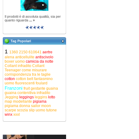
Il prodotti è di assoluta qualità, sia per
quanto riguarda
... »
Tag Popolari
1
1360
2150
610641
aertre
alena
anticellulite
antiscivolo
boxer uomo
camicia da notte
Collant infradito
Collant
Teenager
come misurare
corrispondenza tra le taglie
cotton
cotton belt
fantasmino
uomo
fluorescenti
foulard
Franzoni
fruit
gestante
guaina
guaina contenitiva
infradito
Jegging
leggings
leggins
lotto
map
modellante
pigiama
pigiama donna
sailor moon
scarpe
scozia
slip uomo
tutone
winx
xxxl