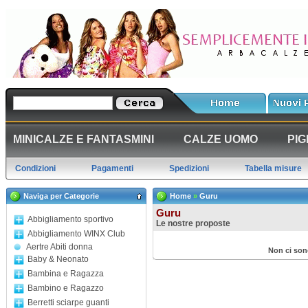
MINICALZE E FANTASMINI
CALZE UOMO
PIG
Condizioni
Pagamenti
Spedizioni
Tabella misure
Naviga per Categorie
Home
»
Guru
Guru
Abbigliamento sportivo
Le nostre proposte
Abbigliamento WINX Club
Aertre Abiti donna
Non ci son
Baby & Neonato
Bambina e Ragazza
Bambino e Ragazzo
Berretti sciarpe guanti