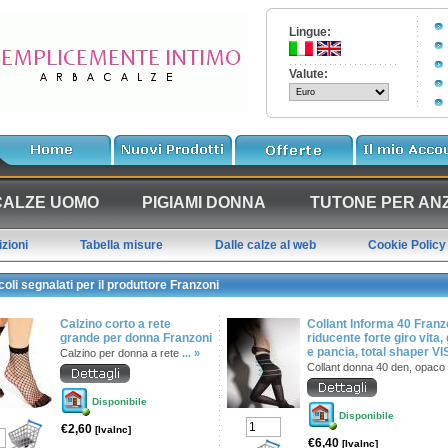
Lingue:
Valute:
CALZE UOMO
PIGIAMI DONNA
TUTONE PER ANZ
zioni
Tabella misure
Dalle calze al web
Cookie Policy
oli segnalati per il produttore Franzoni
Calzino corto a rete
Collant Informa 40 Franz
grande per donna Franzoni
riducente forte giro vita, 
e pancia, total shaper V
Calzino per donna a rete
... »
Collant donna 40 den, opaco
Disponibile
Disponibile
€2,60
[IvaInc]
€6,40
[IvaInc]