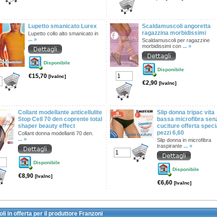
Lupetto smanicato Lurex
Scaldamuscoli angoretta
ragazzina morbidissimi
Lupetto collo alto smanicato in
... »
Scaldamuscoli per ragazzine
morbidissimi con
... »
Disponibile
Disponibile
€15,70
[IvaInc]
€2,90
[IvaInc]
Collant modellante anticellulite
Slip donna tripac vita
Stop Cell 70 den coprente total
bassa microfibra sen
shaper beauty effect
cuciture offerta speci
pezzi 6,60
Collant donna modellanti 70 den.
... »
Slip donna in microfibra
traspirante
... »
Disponibile
Disponibile
€8,90
[IvaInc]
€6,60
[IvaInc]
oli in offerta per il produttore Franzoni