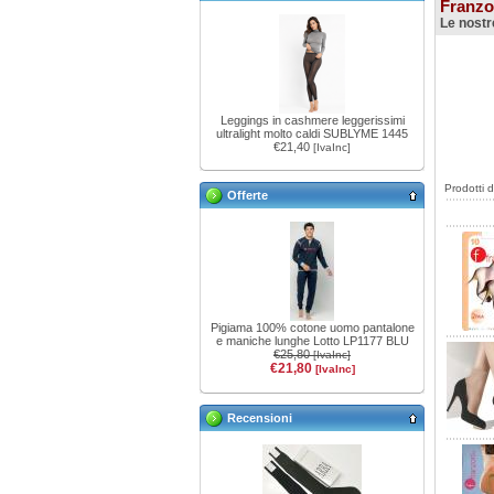
Franzo
Le nostr
Leggings in cashmere leggerissimi
ultralight molto caldi SUBLYME 1445
€21,40
[IvaInc]
Prodotti 
Offerte
Pigiama 100% cotone uomo pantalone
e maniche lunghe Lotto LP1177 BLU
€25,80
[IvaInc]
€21,80
[IvaInc]
Recensioni