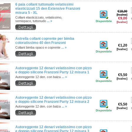
6 paia collant tuttonudo velatissimi
elasticizzati 15 den Extensive Franzoni
€18,00
misura 5 - XL
[IvaInc]
Collant elasticizzato, velatissimo,
€9,00
semiopaco, tuttonudo
... »
Disponibile
[IvaInc]
Astrella collant coprente per bimba
coloratissimo 40 den Franzoni
€1,20
Collant bimba opaco e coprente
... »
[IvaInc]
Disponibile
Autoreggente 12 denari velatissimo con pizzo
e doppio silicone Franzoni Party 12 misura 1
€5,50
Autoreggente 12 den. con balza
... »
[IvaInc]
Disponibile
Autoreggente 12 denari velatissimo con pizzo
e doppio silicone Franzoni Party 12 misura 2
€5,50
Autoreggente 12 den. con balza
... »
[IvaInc]
Disponibile
Autoreggente 12 denari velatissimo con pizzo
e doppio silicone Franzoni Party 12 misura 3