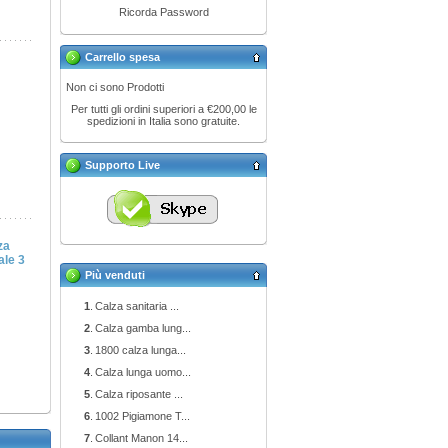
Ricorda Password
Carrello spesa
Non ci sono Prodotti
Per tutti gli ordini superiori a €200,00 le
spedizioni in Italia sono gratuite.
Supporto Live
za
ale 3
Più venduti
1
.
Calza sanitaria ...
2
.
Calza gamba lung...
3
.
1800 calza lunga...
4
.
Calza lunga uomo...
5
.
Calza riposante ...
6
.
1002 Pigiamone T...
7
.
Collant Manon 14...