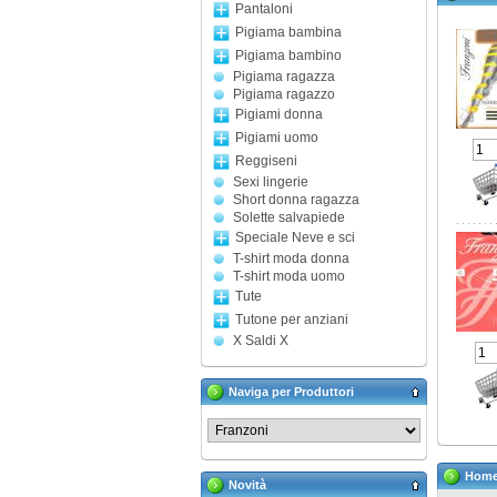
Pantaloni
Pigiama bambina
Pigiama bambino
Pigiama ragazza
Pigiama ragazzo
Pigiami donna
Pigiami uomo
Reggiseni
Sexi lingerie
Short donna ragazza
Solette salvapiede
Speciale Neve e sci
T-shirt moda donna
T-shirt moda uomo
Tute
Tutone per anziani
X Saldi X
Naviga per Produttori
Hom
Novità