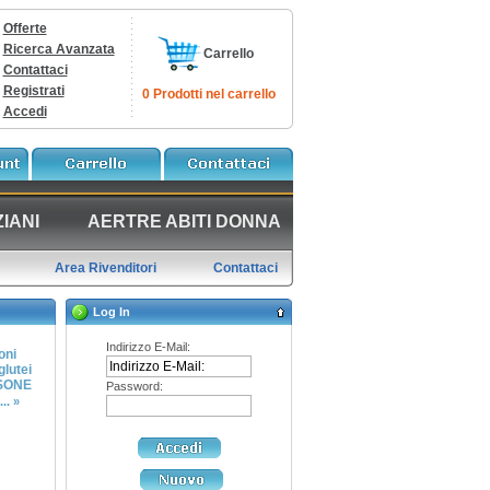
Offerte
Ricerca Avanzata
Carrello
Contattaci
Registrati
0 Prodotti nel carrello
Accedi
IANI
AERTRE ABITI DONNA
Area Rivenditori
Contattaci
Log In
Indirizzo E-Mail:
oni
glutei
ISONE
Password:
... »