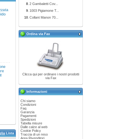
8
.
2 Gambaletti Cov...
zzata
9
.
1003 Pigiamone T...
ido
10
.
Collant Manon 70...
Ordina via Fax
one
ure
Clicca qui per ordinare i nostri prodotti
M
via Fax
Informazioni
Chi siamo
Condizioni
Faq
Garanzia
Pagamenti
Spedizioni
Tabella misure
Dalle calze al web
Cookie Policy
glia
Lista
Traccia di un reso
Area Rivenditori