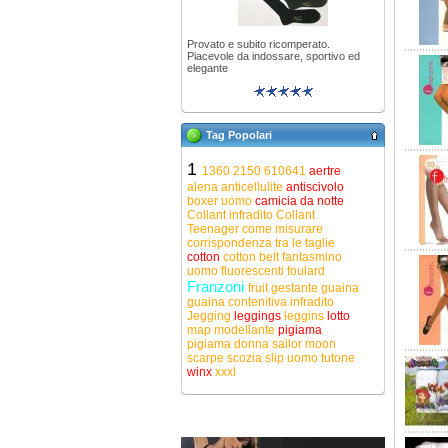
Provato e subito ricomperato.
Piacevole da indossare, sportivo ed
elegante
Tag Popolari
1
1360
2150
610641
aertre
alena
anticellulite
antiscivolo
boxer uomo
camicia da notte
Collant infradito
Collant
Teenager
come misurare
corrispondenza tra le taglie
cotton
cotton belt
fantasmino
uomo
fluorescenti
foulard
Franzoni
fruit
gestante
guaina
guaina contenitiva
infradito
Jegging
leggings
leggins
lotto
map
modellante
pigiama
pigiama donna
sailor moon
scarpe
scozia
slip uomo
tutone
winx
xxxl