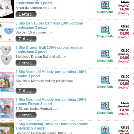
€8,70
confezione da 3 pezzi
[IvaInc]
Boxer da bambino dai 2
... »
€6,90
Disponibile
[IvaInc]
3 Slip Ben 10 per bambino 100% cotone
€6,90
confezione 3 pezzi
[IvaInc]
Slip Ben 10 in cotone
... »
€4,90
Disponibile
[IvaInc]
3 Slip Dragon Ball 100% cotone originali
€6,90
confezione 3 pezzi
[IvaInc]
Slip bimbo Dragon Ball originali
... »
€4,90
Disponibile
[IvaInc]
3 Slip Mermaid Melody per bambina 100%
cotone 3 pezzi
€6,00
[IvaInc]
Slip bimba Mermaid Melody principesse
€4,90
... »
Disponibile
[IvaInc]
3 Slip Mermaid Melody per bambina 100%
€6,00
cotone Flower 3 pezzi
[IvaInc]
3 Slip per bimba Mermaid
... »
€4,90
Disponibile
[IvaInc]
3 Slip Mushiking 100% per bambino cotone
€6,65
anallegico 3 pezzi
[IvaInc]
Slip bimbo Mushiking cotone 100%
... »