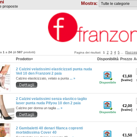
ni
Mostra:
e proposte
da
1
a
24
(di
587
prodotti)
2
3
4
5
...
[Succes
Pagina dei risultati:
1
Prodotto+
Disponibilità
Prezzo
A
2 Calzini velatissimi elasticizzati punta nuda
Veil 10 den Franzoni 2 paia
€1,60
Calzino elasticizzato, velato a punta
... »
[IvaInc]
Disponibile
2 Calzini velatissimi senza elastico taglio
laser punta nuda Pifyou 10 den 2 paia
€2,00
Calzino per donna un taglia
... »
[IvaInc]
Disponibile
2 Gambaletti 40 denari filanca coprenti
morbidissima Cover 40
€1,50