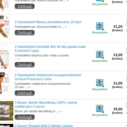
Gambaletto per donna coprente 40
... »
[IvaInc]
Disponibile
2 Gambaletti filanca morbidissima 20 den
€1,20
Gambaletto per donna prodotto in
... »
[IvaInc]
Disponibile
2 Gambaletti invisibili Veil 10 den punta nuda
Franzoni 2 paia
€2,00
Gambaletto elasticizzato velato a punta
... »
[IvaInc]
Disponibile
2 Gambaletti Velatissimi trasparentissimi
stretch Franzoni 2 paia
€1,00
Gambaletto velatissimo trasparentissimo
15 den
... »
[IvaInc]
Disponibile
3 Boxer bimbo Mushiking 100% cotone
anallergico 3 pezzi
€6,50
Boxer per bimbo Mushiking in
... »
[IvaInc]
Disponibile
3 Boxer Dragon Ball Z bimbo cotone