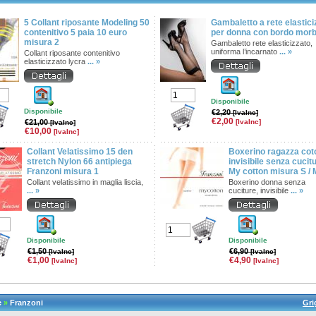
5 Collant riposante Modeling 50
Gambaletto a rete elastici
contenitivo 5 paia 10 euro
per donna con bordo morb
misura 2
Gambaletto rete elasticizzato,
uniforma l’incarnato
... »
Collant riposante contenitivo
elasticizzato lycra
... »
Disponibile
Disponibile
€2,20
[IvaInc]
€2,00
€21,00
[IvaInc]
[IvaInc]
€10,00
[IvaInc]
Collant Velatissimo 15 den
Boxerino ragazza cot
stretch Nylon 66 antipiega
invisibile senza cucit
Franzoni misura 1
My cotton misura S / 
Collant velatissimo in maglia liscia,
Boxerino donna senza
... »
cuciture, invisibile
... »
Disponibile
Disponibile
€1,50
€6,90
[IvaInc]
[IvaInc]
€1,00
€4,90
[IvaInc]
[IvaInc]
e
»
Franzoni
Gri