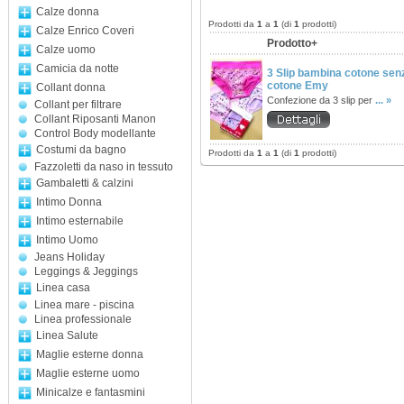
Calze donna
Prodotti da
1
a
1
(di
1
prodotti)
Calze Enrico Coveri
Prodotto+
Calze uomo
Camicia da notte
3 Slip bambina cotone senza
cotone Emy
Collant donna
Confezione da 3 slip per
... »
Collant per filtrare
Collant Riposanti Manon
Control Body modellante
Costumi da bagno
Prodotti da
1
a
1
(di
1
prodotti)
Fazzoletti da naso in tessuto
Gambaletti & calzini
Intimo Donna
Intimo esternabile
Intimo Uomo
Jeans Holiday
Leggings & Jeggings
Linea casa
Linea mare - piscina
Linea professionale
Linea Salute
Maglie esterne donna
Maglie esterne uomo
Minicalze e fantasmini