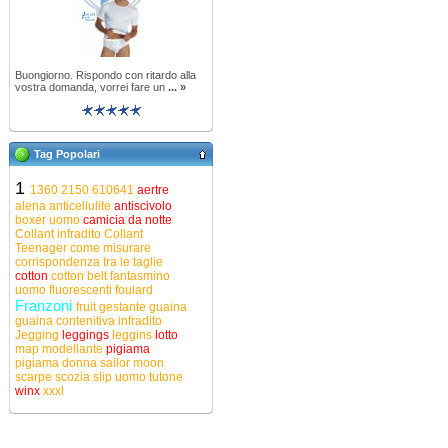
Buongiorno. Rispondo con ritardo alla
vostra domanda, vorrei fare un
... »
Tag Popolari
1
1360
2150
610641
aertre
alena
anticellulite
antiscivolo
boxer uomo
camicia da notte
Collant infradito
Collant
Teenager
come misurare
corrispondenza tra le taglie
cotton
cotton belt
fantasmino
uomo
fluorescenti
foulard
Franzoni
fruit
gestante
guaina
guaina contenitiva
infradito
Jegging
leggings
leggins
lotto
map
modellante
pigiama
pigiama donna
sailor moon
scarpe
scozia
slip uomo
tutone
winx
xxxl