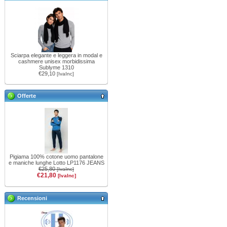
Sciarpa elegante e leggera in modal e
cashmere unisex morbidissima
Sublyme 1310
€29,10
[IvaInc]
Offerte
Pigiama 100% cotone uomo pantalone
e maniche lunghe Lotto LP1176 JEANS
€25,80
[IvaInc]
€21,80
[IvaInc]
Recensioni