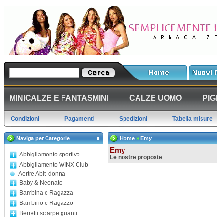
MINICALZE E FANTASMINI
CALZE UOMO
PIG
Condizioni
Pagamenti
Spedizioni
Tabella misure
Naviga per Categorie
Home
»
Emy
Emy
Abbigliamento sportivo
Le nostre proposte
Abbigliamento WINX Club
Aertre Abiti donna
Baby & Neonato
Bambina e Ragazza
Bambino e Ragazzo
Berretti sciarpe guanti