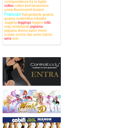
corrispondenza tra le taglie
cotton
cotton belt
fantasmino
uomo
fluorescenti
foulard
Franzoni
fruit
gestante
guaina
guaina contenitiva
infradito
Jegging
leggings
leggins
lotto
map
modellante
pigiama
pigiama donna
sailor moon
scarpe
scozia
slip uomo
tutone
winx
xxxl