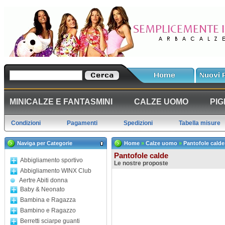
MINICALZE E FANTASMINI
CALZE UOMO
PIG
Condizioni
Pagamenti
Spedizioni
Tabella misure
Naviga per Categorie
Home
»
Calze uomo
»
Pantofole calde
Pantofole calde
Abbigliamento sportivo
Le nostre proposte
Abbigliamento WINX Club
Aertre Abiti donna
Baby & Neonato
Bambina e Ragazza
Bambino e Ragazzo
Berretti sciarpe guanti