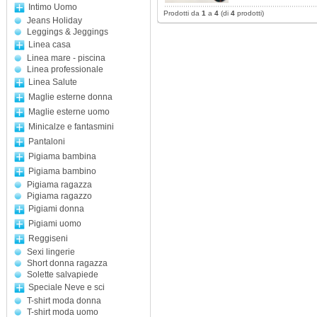
Intimo Uomo
Prodotti da
1
a
4
(di
4
prodotti)
Jeans Holiday
Leggings & Jeggings
Linea casa
Linea mare - piscina
Linea professionale
Linea Salute
Maglie esterne donna
Maglie esterne uomo
Minicalze e fantasmini
Pantaloni
Pigiama bambina
Pigiama bambino
Pigiama ragazza
Pigiama ragazzo
Pigiami donna
Pigiami uomo
Reggiseni
Sexi lingerie
Short donna ragazza
Solette salvapiede
Speciale Neve e sci
T-shirt moda donna
T-shirt moda uomo