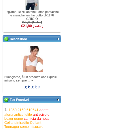
Pigiama 100% cotone uomo pantalone
e maniche lunghe Lotto LP1176
GRIGIO
€25,80
[IvaInc]
€21,80
[IvaInc]
Recensioni
Buongiorno, è un prodotto con il quale
mi sono sempre
... »
Tag Popolari
1
1360
2150
610641
aertre
alena
anticellulite
antiscivolo
boxer uomo
camicia da notte
Collant infradito
Collant
Teenager
come misurare