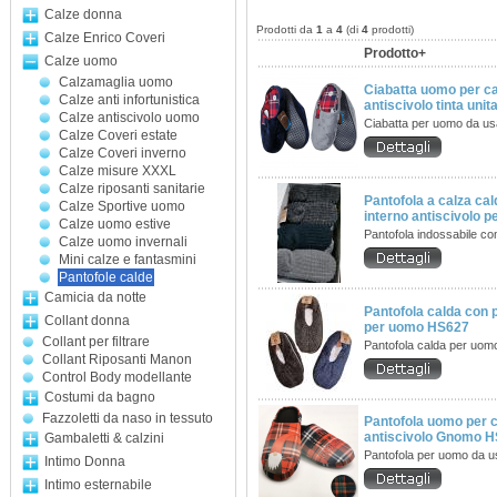
Calze donna
Prodotti da
1
a
4
(di
4
prodotti)
Calze Enrico Coveri
Prodotto+
Calze uomo
Calzamaglia uomo
Ciabatta uomo per c
Calze anti infortunistica
antiscivolo tinta uni
Calze antiscivolo uomo
Ciabatta per uomo da u
Calze Coveri estate
Calze Coveri inverno
Calze misure XXXL
Calze riposanti sanitarie
Pantofola a calza cal
Calze Sportive uomo
interno antiscivolo 
Calze uomo estive
Pantofola indossabile c
Calze uomo invernali
Mini calze e fantasmini
Pantofole calde
Camicia da notte
Pantofola calda con p
Collant donna
per uomo HS627
Collant per filtrare
Pantofola calda per uo
Collant Riposanti Manon
Control Body modellante
Costumi da bagno
Fazzoletti da naso in tessuto
Pantofola uomo per 
antiscivolo Gnomo 
Gambaletti & calzini
Pantofola per uomo da 
Intimo Donna
Intimo esternabile