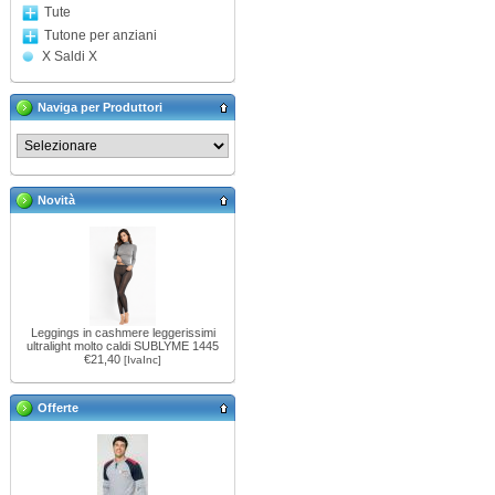
Tute
Tutone per anziani
X Saldi X
Naviga per Produttori
Novità
Leggings in cashmere leggerissimi
ultralight molto caldi SUBLYME 1445
€21,40
[IvaInc]
Offerte