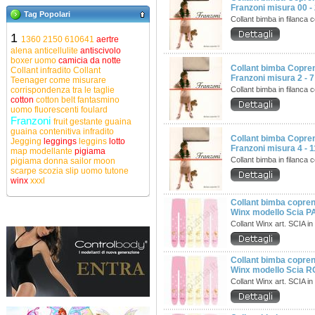
Franzoni misura 00 - 
Tag Popolari
Collant bimba in filanca
1
1360
2150
610641
aertre
alena
anticellulite
antiscivolo
boxer uomo
camicia da notte
Collant bimba Copre
Collant infradito
Collant
Franzoni misura 2 - 7 
Teenager
come misurare
corrispondenza tra le taglie
Collant bimba in filanca
cotton
cotton belt
fantasmino
uomo
fluorescenti
foulard
Franzoni
fruit
gestante
guaina
guaina contenitiva
infradito
Collant bimba Copre
Jegging
leggings
leggins
lotto
Franzoni misura 4 - 1
map
modellante
pigiama
Collant bimba in filanca
pigiama donna
sailor moon
scarpe
scozia
slip uomo
tutone
winx
xxxl
Collant bimba copren
Winx modello Scia 
Collant Winx art. SCIA in
Collant bimba copren
Winx modello Scia 
Collant Winx art. SCIA in