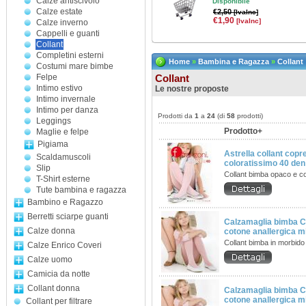
Calze antiscivolo
Disponibile
Calze estate
€2,50
[IvaInc]
€1,90
[IvaInc]
Calze inverno
Cappelli e guanti
Collant
Completini esterni
Home
»
Bambina e Ragazza
»
Collant
Costumi mare bimbe
Felpe
Collant
Intimo estivo
Le nostre proposte
Intimo invernale
Intimo per danza
Prodotti da
1
a
24
(di
58
prodotti)
Leggings
Prodotto+
Maglie e felpe
Pigiama
Astrella collant copr
Scaldamuscoli
coloratissimo 40 den
Slip
Collant bimba opaco e c
T-Shirt esterne
Tute bambina e ragazza
Bambino e Ragazzo
Berretti sciarpe guanti
Calzamaglia bimba Co
Calze donna
cotone anallergica mi
Collant bimba in morbido
Calze Enrico Coveri
Calze uomo
Camicia da notte
Collant donna
Calzamaglia bimba Co
cotone anallergica m
Collant per filtrare