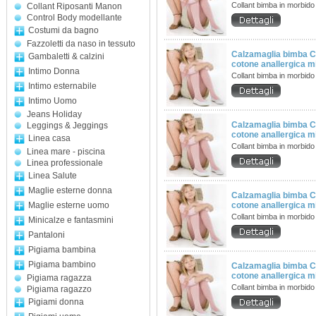
Collant bimba in morbido
Collant Riposanti Manon
Control Body modellante
Costumi da bagno
Fazzoletti da naso in tessuto
Calzamaglia bimba Co
Gambaletti & calzini
cotone anallergica mi
Intimo Donna
Collant bimba in morbido
Intimo esternabile
Intimo Uomo
Jeans Holiday
Calzamaglia bimba Co
Leggings & Jeggings
cotone anallergica mi
Linea casa
Collant bimba in morbido
Linea mare - piscina
Linea professionale
Linea Salute
Maglie esterne donna
Calzamaglia bimba Co
Maglie esterne uomo
cotone anallergica mi
Collant bimba in morbido
Minicalze e fantasmini
Pantaloni
Pigiama bambina
Pigiama bambino
Calzamaglia bimba Co
cotone anallergica mi
Pigiama ragazza
Collant bimba in morbido
Pigiama ragazzo
Pigiami donna