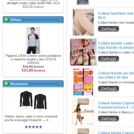
ultralight molto calda SUBLYME 1412
€22,20
[IvaInc]
Collant bambina rete 
BLU
Offerte
Collant bimba rete studi
Collant Barbie caldo
logo Barbie ricamato
Collant Barbie in caldo 
Pigiama 100% cotone uomo pantalone
e maniche lunghe Lotto LP1176
GRIGIO
€25,80
[IvaInc]
€21,80
[IvaInc]
Collant Barbie per b
microfibra 40 den
Collant Barbie in morbid
Recensioni
Collant bimba Copre
Franzoni misura 0 - 3 
Collant bimba in filanca
Ottime, fanno caldo e sono resistenti
anche ai lavaggi frequenti.
... »
Collant bimba Copre