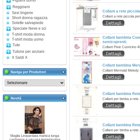
Pigiami uomo
Reggiseni
Collant a rete picco
Sexi lingerie
Collant a rete piccola pe
Short donna ragazza
Solette salvapiede
Speciale Neve e sci
T-shirt moda donna
Collant bambina Cuor
T-shirt moda uomo
semicoprenti.
Tute
Collant Pixie Cuoricino 
Tutone per anziani
X Saldi X
Collant bambina Mer
Collant Mermaid Melody
Naviga per Produttori
Collant bambina Rete
Novità
Callant per bimba a rete
Collant bambina Rete
Callant per bimba a rete
Maglia Leopardata manica lunga
cashmere e viscosa leggerissima