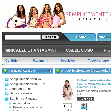
MINICALZE E FANTASMINI
CALZE UOMO
PIG
Condizioni
Pagamenti
Spedizioni
Tabella misure
Articoli in offerta per la categoria C
Naviga per Categorie
Abbigliamento sportivo
Collant bimba retina di
cuori lavorazione jacqu
Abbigliamento WINX Club
Franzoni Elise
Aertre Abiti donna
Collant per bimba leggero p
Baby & Neonato
... »
Bambina e Ragazza
Accappatoio
Brasierre anatomiche