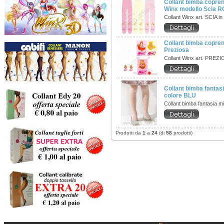
Collant bimba copren
Winx modello Scia 
Collant Winx art. SCIA in
Collant bimba copren
Preziosa
Collant Winx art. PREZI
Collant bimba fanta
colore BLU
Collant bimba fantasia m
Prodotti da
1
a
24
(di
58
prodotti)