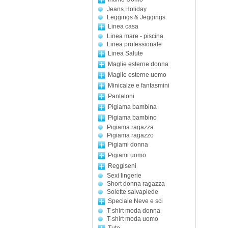
Jeans Holiday
Leggings & Jeggings
Linea casa
Linea mare - piscina
Linea professionale
Linea Salute
Maglie esterne donna
Maglie esterne uomo
Minicalze e fantasmini
Pantaloni
Pigiama bambina
Pigiama bambino
Pigiama ragazza
Pigiama ragazzo
Pigiami donna
Pigiami uomo
Reggiseni
Sexi lingerie
Short donna ragazza
Solette salvapiede
Speciale Neve e sci
T-shirt moda donna
T-shirt moda uomo