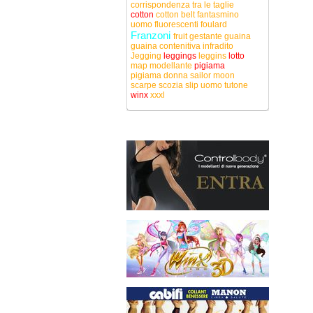
corrispondenza tra le taglie
cotton
cotton belt
fantasmino
uomo
fluorescenti
foulard
Franzoni
fruit
gestante
guaina
guaina contenitiva
infradito
Jegging
leggings
leggins
lotto
map
modellante
pigiama
pigiama donna
sailor moon
scarpe
scozia
slip uomo
tutone
winx
xxxl