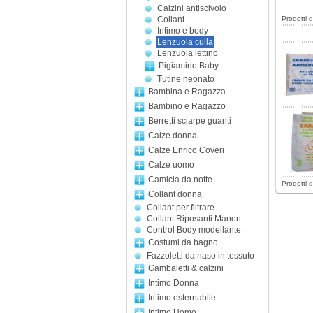
Calzini antiscivolo
Collant
Prodotti 
Intimo e body
Lenzuola culla
Lenzuola lettino
Pigiamino Baby
Tutine neonato
Bambina e Ragazza
Bambino e Ragazzo
Berretti sciarpe guanti
Calze donna
Calze Enrico Coveri
Calze uomo
Camicia da notte
Prodotti 
Collant donna
Collant per filtrare
Collant Riposanti Manon
Control Body modellante
Costumi da bagno
Fazzoletti da naso in tessuto
Gambaletti & calzini
Intimo Donna
Intimo esternabile
Intimo Uomo