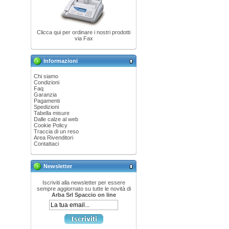
Clicca qui per ordinare i nostri prodotti
via Fax
Informazioni
Chi siamo
Condizioni
Faq
Garanzia
Pagamenti
Spedizioni
Tabella misure
Dalle calze al web
Cookie Policy
Traccia di un reso
Area Rivenditori
Contattaci
Newsletter
Iscriviti alla newsletter per essere
sempre aggiornato su tutte le novità di
Arba Srl Spaccio on line