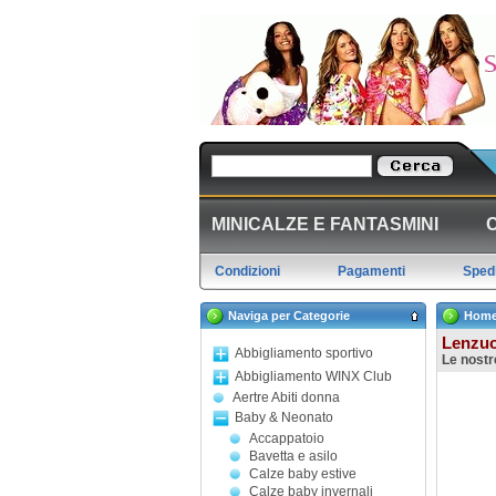
MINICALZE E FANTASMINI
Condizioni
Pagamenti
Spedi
Naviga per Categorie
Hom
Lenzuo
Abbigliamento sportivo
Le nostr
Abbigliamento WINX Club
Aertre Abiti donna
Baby & Neonato
Accappatoio
Bavetta e asilo
Calze baby estive
Calze baby invernali