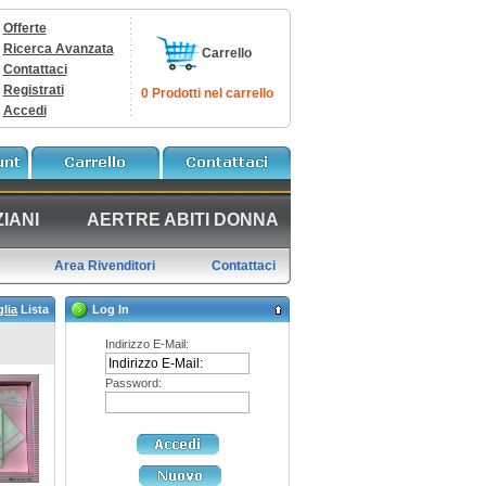
Offerte
Ricerca Avanzata
Carrello
Contattaci
Registrati
0 Prodotti nel carrello
Accedi
IANI
AERTRE ABITI DONNA
Area Rivenditori
Contattaci
glia
Lista
Log In
Indirizzo E-Mail:
Password: