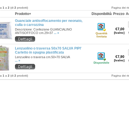
da
1
a
2
(di
2
prodotti)
Pagina dei ri
Prodotto+
Disponibilità
Prezzo
A
Guanciale antisoffocamento per neonato,
culla o carrozzina
€7,00
Descrizione: Confezione GUANCIALINO
ANTISOFFOCO cm.29×37
... »
[IvaInc]
Quantità
limitata
Lenzuolino o traversa 50x70 SALVA PIPI'
Carletto in spugna plastificata
€7,90
Lenzuolino o traversa cm.50×70 SALVA
... »
[IvaInc]
Disponibile
da
1
a
2
(di
2
prodotti)
Pagina dei ri