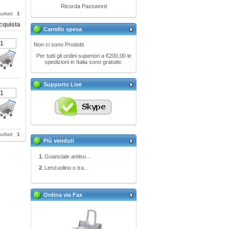
Ricorda Password
sultati:
1
cquista
Carrello spesa
Non ci sono Prodotti
Per tutti gli ordini superiori a €200,00 le
spedizioni in Italia sono gratuite.
Supporto Live
sultati:
1
Più venduti
1
.
Guanciale antiso...
2
.
Lenzuolino o tra...
Ordina via Fax