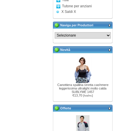
Tute
Tutone per anziani
X Saldi X
Naviga per Produttori
Novità
Canottiera spallina stretta cashmere
leggerissima ultralight molto calda
SUBLYME 1457
€13,70
[IvaInc]
Offerte