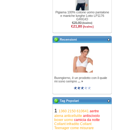
Pigiama 100% cotone uomo pantalone
e maniche lunghe Lotto LP1176
GRIGIO
€25,80
[IvaInc]
€21,80
[IvaInc]
Recensioni
Buongiorno, è un prodotto con il quale
mi sono sempre
... »
Tag Popolari
1
1360
2150
610641
aertre
alena
anticellulite
antiscivolo
boxer uomo
camicia da notte
Collant infradito
Collant
Teenager
come misurare