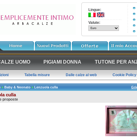
Lingue:
Valute:
CALZE UOMO
PIGIAMI DONNA
TUTONE PER ANZ
zioni
Tabella misure
Dalle calze al web
Cookie Policy
e
»
Baby & Neonato
»
Lenzuola culla
Gri
la culla
e proposte