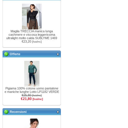
Maglia TRECCIA manica lunga
cashmere e viscosa leggerissima
ultralight molto calda SUBLYME 1469
€23,20
[IvaInc]
Offerte
Pigiama 100% cotone uomo pantalone
e maniche lunghe Lotto LP1182 VERDE
€25,80
[IvaInc]
€21,80
[IvaInc]
Recensioni