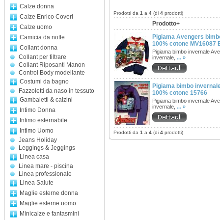
Calze donna
Prodotti da
1
a
4
(di
4
prodotti)
Calze Enrico Coveri
Prodotto+
Calze uomo
Pigiama Avengers bimbo 
Camicia da notte
100% cotone MV16087
Collant donna
Pigiama bimbo invernale Av
Collant per filtrare
invernale,
... »
Collant Riposanti Manon
Control Body modellante
Costumi da bagno
Pigiama bimbo invernale
Fazzoletti da naso in tessuto
100% cotone 15766
Gambaletti & calzini
Pigiama bimbo invernale Av
invernale,
... »
Intimo Donna
Intimo esternabile
Intimo Uomo
Prodotti da
1
a
4
(di
4
prodotti)
Jeans Holiday
Leggings & Jeggings
Linea casa
Linea mare - piscina
Linea professionale
Linea Salute
Maglie esterne donna
Maglie esterne uomo
Minicalze e fantasmini