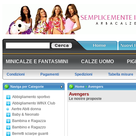
MINICALZE E FANTASMINI
CALZE UOMO
PIG
Condizioni
Pagamenti
Spedizioni
Tabella misure
Naviga per Categorie
Home
»
Avengers
Avengers
Abbigliamento sportivo
Le nostre proposte
Abbigliamento WINX Club
Aertre Abiti donna
Baby & Neonato
Bambina e Ragazza
Bambino e Ragazzo
Berretti sciarpe guanti