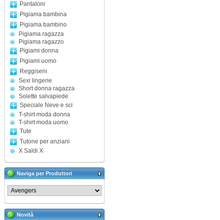
Pantaloni
Pigiama bambina
Pigiama bambino
Pigiama ragazza
Pigiama ragazzo
Pigiami donna
Pigiami uomo
Reggiseni
Sexi lingerie
Short donna ragazza
Solette salvapiede
Speciale Neve e sci
T-shirt moda donna
T-shirt moda uomo
Tute
Tutone per anziani
X Saldi X
Naviga per Produttori
Novità