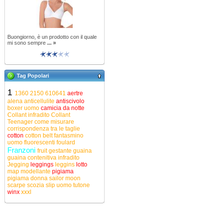
Buongiorno, è un prodotto con il quale
mi sono sempre
... »
Tag Popolari
1
1360
2150
610641
aertre
alena
anticellulite
antiscivolo
boxer uomo
camicia da notte
Collant infradito
Collant
Teenager
come misurare
corrispondenza tra le taglie
cotton
cotton belt
fantasmino
uomo
fluorescenti
foulard
Franzoni
fruit
gestante
guaina
guaina contenitiva
infradito
Jegging
leggings
leggins
lotto
map
modellante
pigiama
pigiama donna
sailor moon
scarpe
scozia
slip uomo
tutone
winx
xxxl