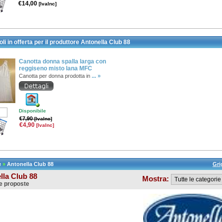
€14,00
[IvaInc]
oli in offerta per il produttore Antonella Club 88
Canotta donna spalla larga con
reggiseno misto lana MFC
Canotta per donna prodotta in
... »
Disponibile
€7,90
[IvaInc]
€4,90
[IvaInc]
e
»
Antonella Club 88
Gri
lla Club 88
Mostra:
e proposte