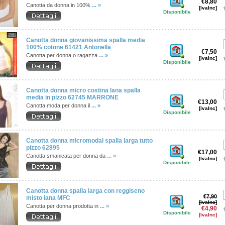
€8,80
Canotta da donna in 100%
... »
[IvaInc]
Disponibile
Canotta donna giovanissima spalla media
100% cotone 61421 Antonella
€7,50
Canotta per donna o ragazza
... »
[IvaInc]
Disponibile
Canotta donna micro costina lana spalla
media in pizzo 62745 MARRONE
€13,00
Canotta moda per donna il
... »
[IvaInc]
Disponibile
Canotta donna micromodal spalla larga tutto
pizzo 62895
€17,00
Canotta smanicata per donna da
... »
[IvaInc]
Disponibile
Canotta donna spalla larga con reggiseno
€7,90
misto lana MFC
[IvaInc]
Canotta per donna prodotta in
... »
€4,90
Disponibile
[IvaInc]