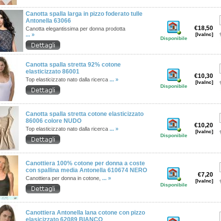
Canotta spalla larga in pizzo foderato tulle
Antonella 63066
€18,50
Canotta elegantissima per donna prodotta
... »
[IvaInc]
Disponibile
Canotta spalla stretta 92% cotone
elasticizzato 86001
€10,30
Top elasticizzato nato dalla ricerca
... »
[IvaInc]
Disponibile
Canotta spalla stretta cotone elasticizzato
86006 colore NUDO
€10,20
Top elasticizzato nato dalla ricerca
... »
[IvaInc]
Disponibile
Canottiera 100% cotone per donna a coste
con spallina media Antonella 610674 NERO
€7,20
Canottiera per donna in cotone,
... »
[IvaInc]
Disponibile
Canottiera Antonella lana cotone con pizzo
elasicizzato 62089 BIANCO