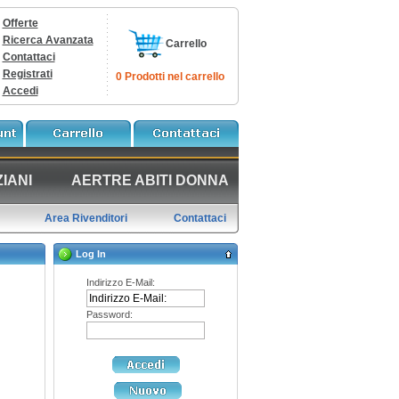
Offerte
Ricerca Avanzata
Carrello
Contattaci
Registrati
0 Prodotti nel carrello
Accedi
IANI
AERTRE ABITI DONNA
Area Rivenditori
Contattaci
Log In
Indirizzo E-Mail:
Password: