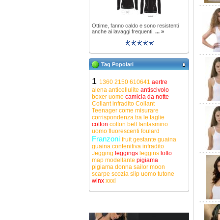
Ottime, fanno caldo e sono resistenti
anche ai lavaggi frequenti.
... »
Tag Popolari
1
1360
2150
610641
aertre
alena
anticellulite
antiscivolo
boxer uomo
camicia da notte
Collant infradito
Collant
Teenager
come misurare
corrispondenza tra le taglie
cotton
cotton belt
fantasmino
uomo
fluorescenti
foulard
Franzoni
fruit
gestante
guaina
guaina contenitiva
infradito
Jegging
leggings
leggins
lotto
map
modellante
pigiama
pigiama donna
sailor moon
scarpe
scozia
slip uomo
tutone
winx
xxxl