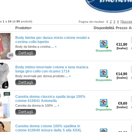
da
1
a
24
(di
80
prodotti)
2
3
4
[Succes
Pagina dei risultati:
1
Prodotto+
Disponibilità
Prezzo
A
Body bimba per danza misto cotone modal a
costina collo lupetto
€11,90
Body da bimba a costina
... »
[IvaInc]
Disponibile
Body intimo invernale cotone e lana manica
lunga giro collo con ricamo 1714
€14,90
Body invernale per donna prodotto
... »
[IvaInc]
Disponibile
Canotta donna classica spalla larga 100%
cotone 610641 Antonella
€9,60
Canotta da donna in 100%
... »
[IvaInc]
Disponibile
Canotta donna cotone 100% spallina in
cotone 610640 misure dalla S alla XXXL