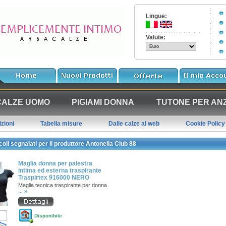
Lingue:
Valute:
CALZE UOMO
PIGIAMI DONNA
TUTONE PER ANZ
zioni
Tabella misure
Dalle calze al web
Cookie Policy
oli segnalati per il produttore Antonella Club 88
Maglia donna per palestra
intima ed esterna traspirante
Traspirtex 916000 NERO
Maglia tecnica traspirante per donna
... »
Disponibile