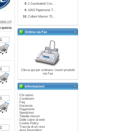
8
.
2 Gambaletti Cov...
9
.
1003 Pigiamone T...
10
.
Collant Manon 70...
sivo >>]
cquista
Ordina via Fax
Clicca qui per ordinare i nostri prodotti
via Fax
Informazioni
Chi siamo
Condizioni
Faq
Garanzia
Pagamenti
Spedizioni
Tabella misure
Dalle calze al web
Cookie Policy
Traccia di un reso
Area Rivenditori