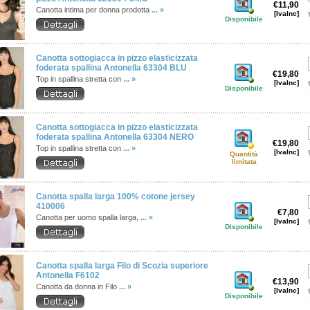
€11,90
Canotta intima per donna prodotta
... »
[IvaInc]
Disponibile
Canotta sottogiacca in pizzo elasticizzata
foderata spallina Antonella 63304 BLU
€19,80
Top in spallina stretta con
... »
[IvaInc]
Disponibile
Canotta sottogiacca in pizzo elasticizzata
foderata spallina Antonella 63304 NERO
€19,80
Top in spallina stretta con
... »
[IvaInc]
Quantità
limitata
Canotta spalla larga 100% cotone jersey
410006
€7,80
Canotta per uomo spalla larga,
... »
[IvaInc]
Disponibile
Canotta spalla larga Filo di Scozia superiore
Antonella F6102
€13,90
Canotta da donna in Filo
... »
[IvaInc]
Disponibile