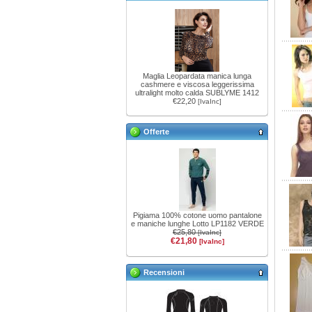
Maglia Leopardata manica lunga
cashmere e viscosa leggerissima
ultralight molto calda SUBLYME 1412
€22,20
[IvaInc]
Offerte
Pigiama 100% cotone uomo pantalone
e maniche lunghe Lotto LP1182 VERDE
€25,80
[IvaInc]
€21,80
[IvaInc]
Recensioni