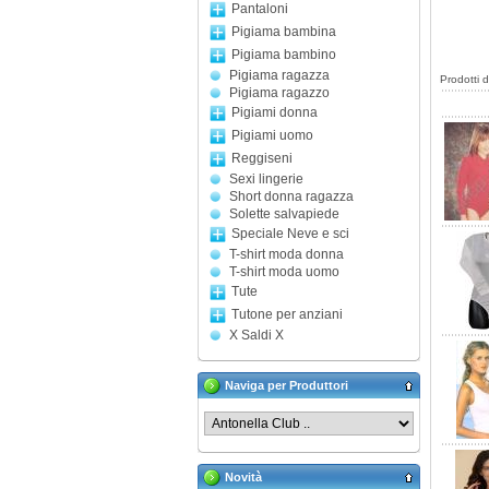
Pantaloni
Pigiama bambina
Pigiama bambino
Pigiama ragazza
Prodotti 
Pigiama ragazzo
Pigiami donna
Pigiami uomo
Reggiseni
Sexi lingerie
Short donna ragazza
Solette salvapiede
Speciale Neve e sci
T-shirt moda donna
T-shirt moda uomo
Tute
Tutone per anziani
X Saldi X
Naviga per Produttori
Novità