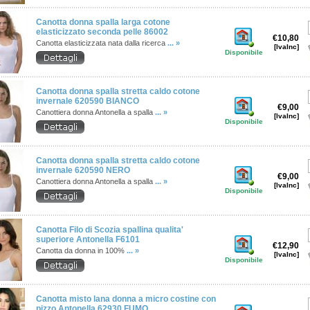
Canotta donna spalla larga cotone
elasticizzato seconda pelle 86002
€10,80
Canotta elasticizzata nata dalla ricerca
... »
[IvaInc]
Disponibile
Canotta donna spalla stretta caldo cotone
invernale 620590 BIANCO
€9,00
Canottiera donna Antonella a spalla
... »
[IvaInc]
Disponibile
Canotta donna spalla stretta caldo cotone
invernale 620590 NERO
€9,00
Canottiera donna Antonella a spalla
... »
[IvaInc]
Disponibile
Canotta Filo di Scozia spallina qualita'
superiore Antonella F6101
€12,90
Canotta da donna in 100%
... »
[IvaInc]
Disponibile
Canotta misto lana donna a micro costine con
pizzo Antonella 62930 FUMO