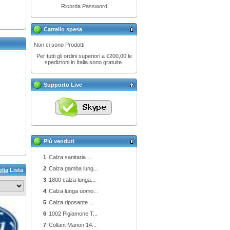
Ricorda Password
Carrello spesa
Non ci sono Prodotti
Per tutti gli ordini superiori a €200,00 le
spedizioni in Italia sono gratuite.
Supporto Live
Più venduti
1
.
Calza sanitaria ...
2
.
Calza gamba lung...
glia
Lista
3
.
1800 calza lunga...
4
.
Calza lunga uomo...
5
.
Calza riposante ...
6
.
1002 Pigiamone T...
7
.
Collant Manon 14...