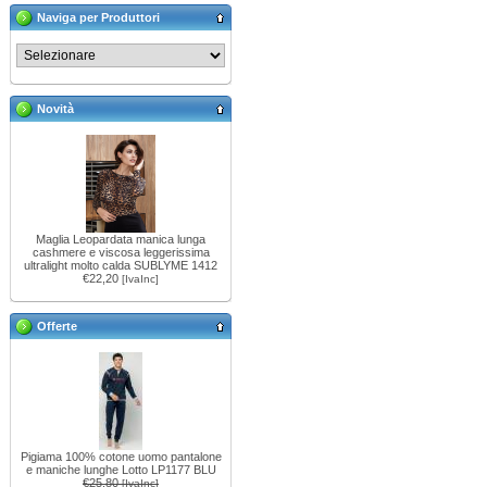
Naviga per Produttori
Novità
Maglia Leopardata manica lunga
cashmere e viscosa leggerissima
ultralight molto calda SUBLYME 1412
€22,20
[IvaInc]
Offerte
Pigiama 100% cotone uomo pantalone
e maniche lunghe Lotto LP1177 BLU
€25,80
[IvaInc]