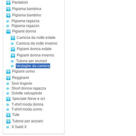
Pantaloni
Pigiama bambina
Pigiama bambino
Pigiama ragazza
Pigiama ragazzo
Pigiami donna
Camicia da notte estate
Camicia da notte inverno
Pigiami donna estate
Pigiami donna inverno
Tutone per anziani
Vestaglie da camera
Pigiami uomo
Reggiseni
Sexi lingerie
Short donna ragazza
Solette salvapiede
Speciale Neve e sci
T-shirt moda donna
T-shirt moda uomo
Tute
Tutone per anziani
X Saldi X