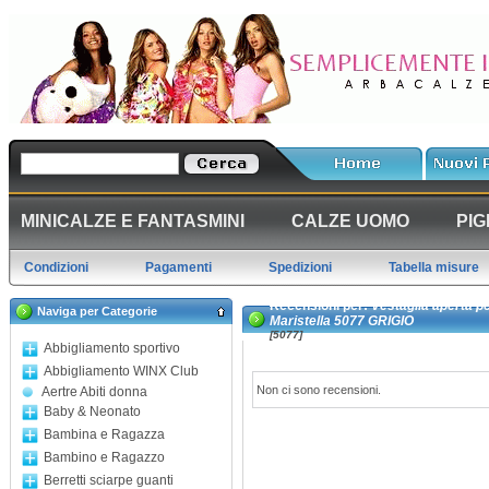
MINICALZE E FANTASMINI
CALZE UOMO
PIG
Condizioni
Pagamenti
Spedizioni
Tabella misure
Recensioni per:
Vestaglia aperta p
Naviga per Categorie
Maristella 5077 GRIGIO
[5077]
Abbigliamento sportivo
Abbigliamento WINX Club
Non ci sono recensioni.
Aertre Abiti donna
Baby & Neonato
Bambina e Ragazza
Bambino e Ragazzo
Berretti sciarpe guanti