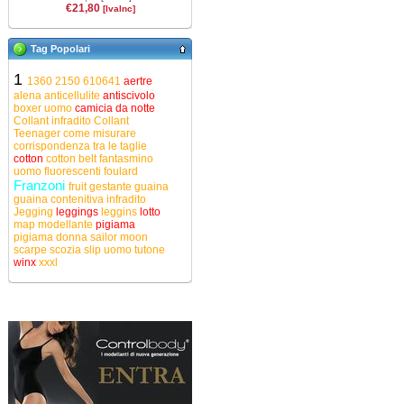
€21,80
[IvaInc]
Tag Popolari
1
1360
2150
610641
aertre
alena
anticellulite
antiscivolo
boxer uomo
camicia da notte
Collant infradito
Collant
Teenager
come misurare
corrispondenza tra le taglie
cotton
cotton belt
fantasmino
uomo
fluorescenti
foulard
Franzoni
fruit
gestante
guaina
guaina contenitiva
infradito
Jegging
leggings
leggins
lotto
map
modellante
pigiama
pigiama donna
sailor moon
scarpe
scozia
slip uomo
tutone
winx
xxxl