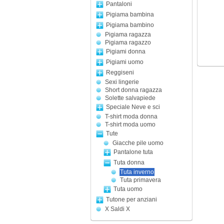
Pantaloni
Pigiama bambina
Pigiama bambino
Pigiama ragazza
Pigiama ragazzo
Pigiami donna
Pigiami uomo
Reggiseni
Sexi lingerie
Short donna ragazza
Solette salvapiede
Speciale Neve e sci
T-shirt moda donna
T-shirt moda uomo
Tute
Giacche pile uomo
Pantalone tuta
Tuta donna
Tuta inverno
Tuta primavera
Tuta uomo
Tutone per anziani
X Saldi X