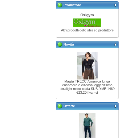
Produttore
Oxigym
Altri prodotti dello stesso produttore
Novità
Maglia TRECCIA manica lunga
cashmere e viscosa leggerissima
ultralight molto calda SUBLYME 1469
€23,20
[IvaInc]
Offerte