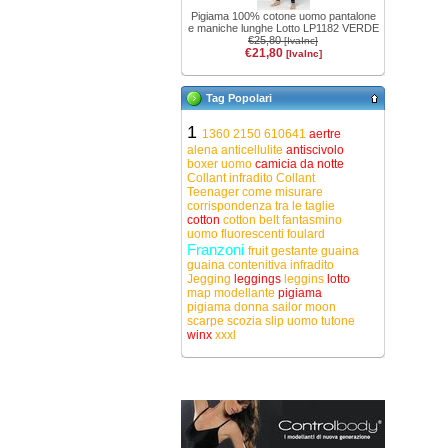
Pigiama 100% cotone uomo pantalone
e maniche lunghe Lotto LP1182 VERDE
€25,80
[IvaInc]
€21,80
[IvaInc]
Tag Popolari
1
1360
2150
610641
aertre
alena
anticellulite
antiscivolo
boxer uomo
camicia da notte
Collant infradito
Collant
Teenager
come misurare
corrispondenza tra le taglie
cotton
cotton belt
fantasmino
uomo
fluorescenti
foulard
Franzoni
fruit
gestante
guaina
guaina contenitiva
infradito
Jegging
leggings
leggins
lotto
map
modellante
pigiama
pigiama donna
sailor moon
scarpe
scozia
slip uomo
tutone
winx
xxxl