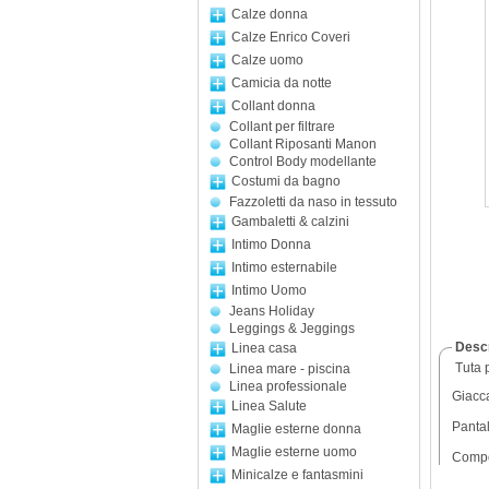
Calze donna
Calze Enrico Coveri
Calze uomo
Camicia da notte
Collant donna
Collant per filtrare
Collant Riposanti Manon
Control Body modellante
Costumi da bagno
Fazzoletti da naso in tessuto
Gambaletti & calzini
Intimo Donna
Intimo esternabile
Intimo Uomo
Jeans Holiday
Leggings & Jeggings
Descr
Linea casa
Tuta p
Linea mare - piscina
Linea professionale
Giacca
Linea Salute
Pantal
Maglie esterne donna
Maglie esterne uomo
Compo
Minicalze e fantasmini