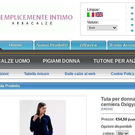
Lingue:
Valute:
CALZE UOMO
PIGIAMI DONNA
TUTONE PER ANZ
zioni
Tabella misure
Dalle calze al web
Cookie Policy
da Prodotto
Tuta per donna 
cerniera Oxig
[CN104]
Prezzo:
€54,50
[IvaI
Opzioni disponibili
colore: