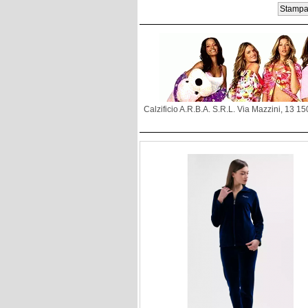
Calzificio A.R.B.A. S.R.L. Via Mazzini, 13 1