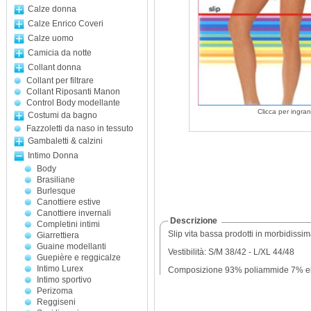
Calze donna
Calze Enrico Coveri
Calze uomo
Camicia da notte
Collant donna
Collant per filtrare
Collant Riposanti Manon
Control Body modellante
Clicca per ingran
Costumi da bagno
Fazzoletti da naso in tessuto
Gambaletti & calzini
Intimo Donna
Body
Brasiliane
Burlesque
Canottiere estive
Canottiere invernali
Descrizione
Completini intimi
Slip vita bassa prodotti in morbidiss
Giarrettiera
Guaine modellanti
Vestibilità: S/M 38/42 - L/XL 44/48
Guepière e reggicalze
Intimo Lurex
Composizione 93% poliammide 7% e
Intimo sportivo
Perizoma
Reggiseni