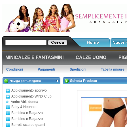
MINICALZE E FANTASMINI
CALZE UOMO
PIG
Condizioni
Pagamenti
Spedizioni
Tabella misure
Scheda Prodotto
Naviga per Categorie
Abbigliamento sportivo
Abbigliamento WINX Club
Aertre Abiti donna
Baby & Neonato
Bambina e Ragazza
Bambino e Ragazzo
Berretti sciarpe guanti