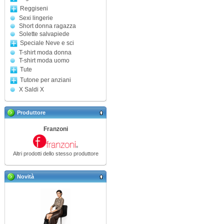
Reggiseni
Sexi lingerie
Short donna ragazza
Solette salvapiede
Speciale Neve e sci
T-shirt moda donna
T-shirt moda uomo
Tute
Tutone per anziani
X Saldi X
Produttore
Franzoni
Altri prodotti dello stesso produttore
Novità