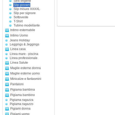
Sexi lingerie
Slip giovani
Slip misure XXXXL
Slip per signore
Sottoveste
T-Shirt
Tubino modellante
Intimo esternabile
Intimo Uomo
Jeans Holiday
Leggings & Jeggings
Linea casa
Linea mare - piscina
Linea professionale
Linea Salute
Maglie esterne donna
Maglie esterne uomo
Minicalze e fantasmini
Pantaloni
Pigiama bambina
Pigiama bambino
Pigiama ragazza
Pigiama ragazzo
Pigiami donna
Pigiami uomo