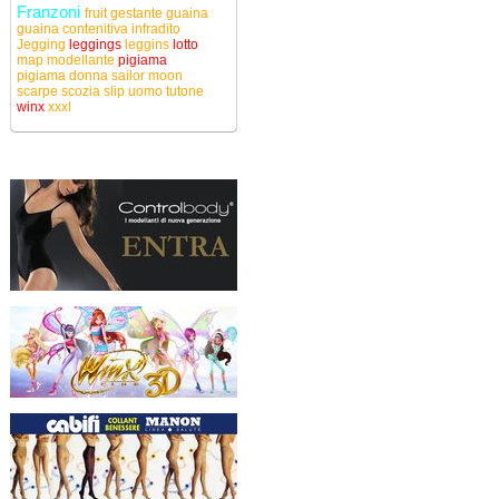
Franzoni
fruit
gestante
guaina
guaina contenitiva
infradito
Jegging
leggings
leggins
lotto
map
modellante
pigiama
pigiama donna
sailor moon
scarpe
scozia
slip uomo
tutone
winx
xxxl