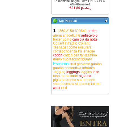
e maniche lunghe Lotto LP1177 BLU
€25,80
[IvaInc]
€21,80
[IvaInc]
Tag Popolari
1
1360
2150
610641
aertre
alena
anticellulite
antiscivolo
boxer uomo
camicia da notte
Collant infradito
Collant
Teenager
come misurare
corrispondenza tra le taglie
cotton
cotton belt
fantasmino
uomo
fluorescenti
foulard
Franzoni
fruit
gestante
guaina
guaina contenitiva
infradito
Jegging
leggings
leggins
lotto
map
modellante
pigiama
pigiama donna
sailor moon
scarpe
scozia
slip uomo
tutone
winx
xxxl