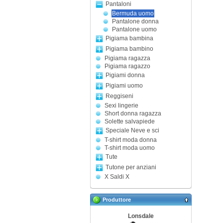
Pantaloni
Bermuda uomo
Pantalone donna
Pantalone uomo
Pigiama bambina
Pigiama bambino
Pigiama ragazza
Pigiama ragazzo
Pigiami donna
Pigiami uomo
Reggiseni
Sexi lingerie
Short donna ragazza
Solette salvapiede
Speciale Neve e sci
T-shirt moda donna
T-shirt moda uomo
Tute
Tutone per anziani
X Saldi X
Produttore
Lonsdale