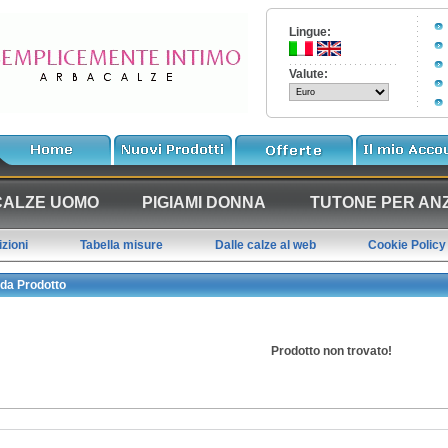
Lingue:
Valute:
CALZE UOMO
PIGIAMI DONNA
TUTONE PER ANZ
zioni
Tabella misure
Dalle calze al web
Cookie Policy
da Prodotto
Prodotto non trovato!