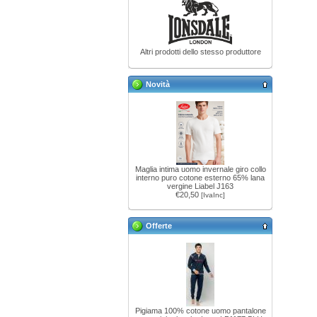
Altri prodotti dello stesso produttore
Novità
Maglia intima uomo invernale giro collo
interno puro cotone esterno 65% lana
vergine Liabel J163
€20,50
[IvaInc]
Offerte
Pigiama 100% cotone uomo pantalone