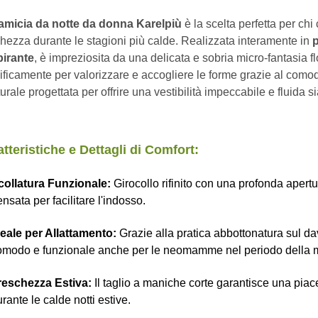
amicia da notte da donna Karelpiù
è la scelta perfetta per chi
chezza durante le stagioni più calde. Realizzata interamente in
pirante
, è impreziosita da una delicata e sobria micro-fantasia fl
ificamente per valorizzare e accogliere le forme grazie al com
turale progettata per offrire una vestibilità impeccabile e fluida s
tteristiche e Dettagli di Comfort:
collatura Funzionale:
Girocollo rifinito con una profonda apertur
nsata per facilitare l'indosso.
deale per Allattamento:
Grazie alla pratica abbottonatura sul da
omodo e funzionale anche per le neomamme nel periodo della m
reschezza Estiva:
Il taglio a maniche corte garantisce una pia
rante le calde notti estive.