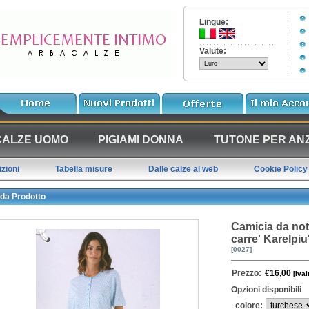
Lingue:
Valute:
CALZE UOMO
PIGIAMI DONNA
TUTONE PER ANZ
zioni
Tabella misure
Dalle calze al web
Cookie Policy
da Prodotto
Camicia da not
carre' Karelpi
[0027]
Prezzo:
€16,00
[IvaI
Opzioni disponibili
colore: