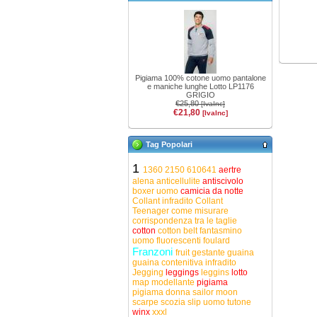
Pigiama 100% cotone uomo pantalone
e maniche lunghe Lotto LP1176
GRIGIO
€25,80
[IvaInc]
€21,80
[IvaInc]
Tag Popolari
1
1360
2150
610641
aertre
alena
anticellulite
antiscivolo
boxer uomo
camicia da notte
Collant infradito
Collant
Teenager
come misurare
corrispondenza tra le taglie
cotton
cotton belt
fantasmino
uomo
fluorescenti
foulard
Franzoni
fruit
gestante
guaina
guaina contenitiva
infradito
Jegging
leggings
leggins
lotto
map
modellante
pigiama
pigiama donna
sailor moon
scarpe
scozia
slip uomo
tutone
winx
xxxl