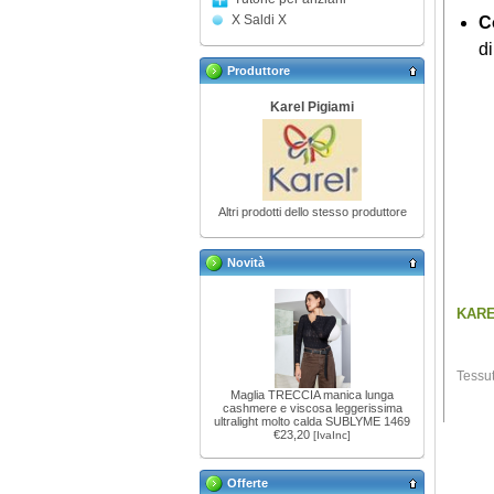
X Saldi X
C
d
Produttore
Karel Pigiami
Altri prodotti dello stesso produttore
Novità
KARE
Tessut
Maglia TRECCIA manica lunga
cashmere e viscosa leggerissima
ultralight molto calda SUBLYME 1469
€23,20
[IvaInc]
Offerte