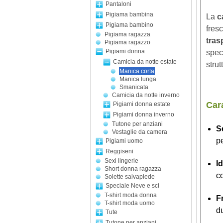
Pantaloni
Pigiama bambina
La
c
Pigiama bambino
fres
Pigiama ragazza
tras
Pigiama ragazzo
Pigiami donna
spec
Camicia da notte estate
strut
Manica corta
Manica lunga
Smanicata
Camicia da notte inverno
Cara
Pigiami donna estate
Pigiami donna inverno
Tutone per anziani
S
Vestaglie da camera
pe
Pigiami uomo
Reggiseni
Sexi lingerie
I
Short donna ragazza
c
Solette salvapiede
Speciale Neve e sci
T-shirt moda donna
F
T-shirt moda uomo
du
Tute
Tutone per anziani