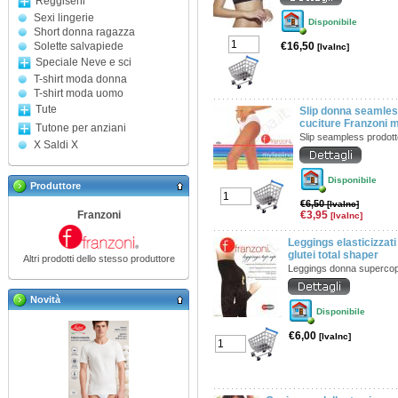
Reggiseni
Sexi lingerie
Disponibile
Short donna ragazza
Solette salvapiede
€16,50
[IvaInc]
Speciale Neve e sci
T-shirt moda donna
T-shirt moda uomo
Tute
Slip donna seamles
cuciture Franzoni m
Tutone per anziani
Slip seampless prodot
X Saldi X
Disponibile
Produttore
€6,50
[IvaInc]
Franzoni
€3,95
[IvaInc]
Leggings elasticizzati
glutei total shaper
Altri prodotti dello stesso produttore
Leggings donna supercop
Novità
Disponibile
€6,00
[IvaInc]