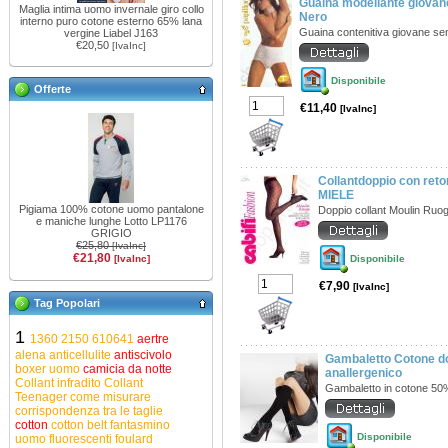
Guaina modellante giovan
Maglia intima uomo invernale giro collo
Nero
interno puro cotone esterno 65% lana
Guaina contenitiva giovane sen
vergine Liabel J163
€20,50
[IvaInc]
Disponibile
Offerte
€11,40
[IvaInc]
Collantdoppio con ret
MIELE
Pigiama 100% cotone uomo pantalone
Doppio collant Moulin Ruo
e maniche lunghe Lotto LP1176
GRIGIO
€25,80
[IvaInc]
€21,80
[IvaInc]
Disponibile
€7,90
[IvaInc]
Tag Popolari
1
1360
2150
610641
aertre
alena
anticellulite
antiscivolo
Gambaletto Cotone do
boxer uomo
camicia da notte
anallergenico
Collant infradito
Collant
Gambaletto in cotone 50
Teenager
come misurare
corrispondenza tra le taglie
cotton
cotton belt
fantasmino
Disponibile
uomo
fluorescenti
foulard