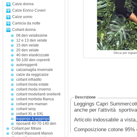
Calze donna
Calze Enrico Coveri
Calze uomo
Camicia da notte
Collant donna
08 den velatissime
12 e 13 den velate
15 den velate
20 den velate
Clicca per ingran
40 den elasticizzate
50-100 den coprenti
autoreggenti
calzamaglia invernale
calze da reggicalze
collant infradito
collant moda estate
collant moda inverno
collant modellanti snellenti
Descrizione
collant morbida filanca
Leggings Capri Summercotto
collant pre-maman
collant sexy
anche per l'attività sportiva
collant XL e XXL
leggings & jeggings
Articolo indossabile a vist
riposanti 40-70-140 den
Collant per filtrare
Composizione cotone 95% 
Collant Riposanti Manon