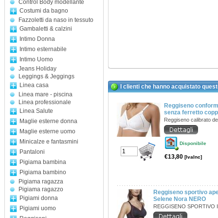
Control Body modellante
Costumi da bagno
Fazzoletti da naso in tessuto
Gambaletti & calzini
Intimo Donna
Intimo esternabile
Intimo Uomo
Jeans Holiday
Leggings & Jeggings
Linea casa
I clienti che hanno acquistato ques
Linea mare - piscina
Linea professionale
Reggiseno conforma
Linea Salute
senza ferretto cop
Reggiseno calibrato de
Maglie esterne donna
Maglie esterne uomo
Minicalze e fantasmini
Disponibile
Pantaloni
€13,80
[IvaInc]
Pigiama bambina
Pigiama bambino
Pigiama ragazza
Pigiama ragazzo
Reggiseno sportivo ape
Pigiami donna
Selene Nora NERO
REGGISENO SPORTIVO I
Pigiami uomo