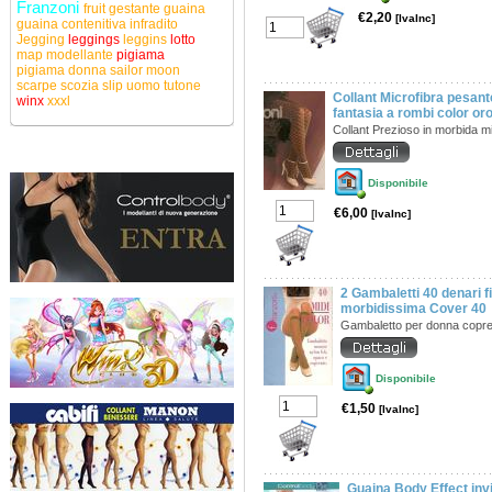
Franzoni
fruit
gestante
guaina
€2,20
[IvaInc]
guaina contenitiva
infradito
Jegging
leggings
leggins
lotto
map
modellante
pigiama
pigiama donna
sailor moon
scarpe
scozia
slip uomo
tutone
Collant Microfibra pesan
winx
xxxl
fantasia a rombi color or
Collant Prezioso in morbida m
Disponibile
€6,00
[IvaInc]
2 Gambaletti 40 denari f
morbidissima Cover 40
Gambaletto per donna copr
Disponibile
€1,50
[IvaInc]
Guaina Body Effect invi