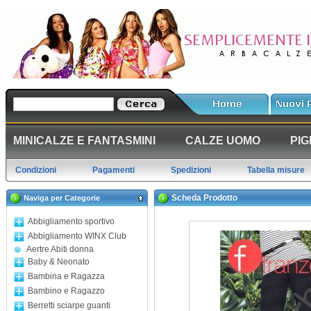
MINICALZE E FANTASMINI
CALZE UOMO
PIG
Condizioni
Pagamenti
Spedizioni
Tabella misure
Scheda Prodotto
Naviga per Categorie
Abbigliamento sportivo
Abbigliamento WINX Club
Aertre Abiti donna
Baby & Neonato
Bambina e Ragazza
Bambino e Ragazzo
Berretti sciarpe guanti