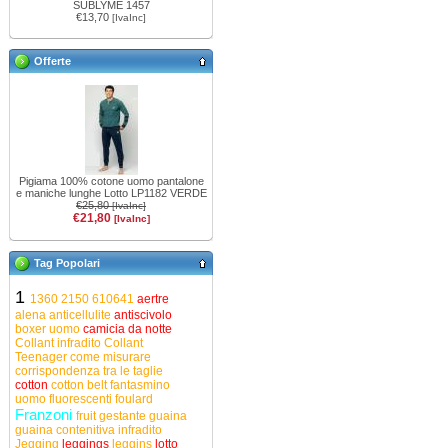
SUBLYME 1457
€13,70
[IvaInc]
Offerte
Pigiama 100% cotone uomo pantalone
e maniche lunghe Lotto LP1182 VERDE
€25,80
[IvaInc]
€21,80
[IvaInc]
Tag Popolari
1
1360
2150
610641
aertre
alena
anticellulite
antiscivolo
boxer uomo
camicia da notte
Collant infradito
Collant
Teenager
come misurare
corrispondenza tra le taglie
cotton
cotton belt
fantasmino
uomo
fluorescenti
foulard
Franzoni
fruit
gestante
guaina
guaina contenitiva
infradito
Jegging
leggings
leggins
lotto