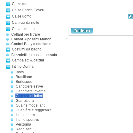
Calze donna
Calze Enrico Coveri
Calze uomo
Camicia da notte
Collant donna
Collant per filtrare
Collant Riposanti Manon
Control Body modellante
Costumi da bagno
Fazzoletti da naso in tessuto
Gambaletti & calzini
Intimo Donna
Body
Brasiliane
Burlesque
Canottiere estive
Canottiere invernali
Completini intimi
Giarrettiera
Guaine modellanti
Guepière e reggicalze
Intimo Lurex
Intimo sportivo
Perizoma
Reggiseni