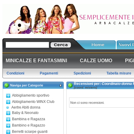
MINICALZE E FANTASMINI
CALZE UOMO
PIG
Condizioni
Pagamenti
Spedizioni
Tabella misure
Recensioni per:
Coordinato donna 
Naviga per Categorie
[coord. mistero]
Abbigliamento sportivo
Abbigliamento WINX Club
Non ci sono recensioni.
Aertre Abiti donna
Baby & Neonato
Bambina e Ragazza
Bambino e Ragazzo
Berretti sciarpe guanti