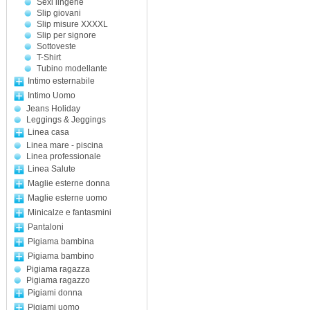
Sexi lingerie
Slip giovani
Slip misure XXXXL
Slip per signore
Sottoveste
T-Shirt
Tubino modellante
Intimo esternabile
Intimo Uomo
Jeans Holiday
Leggings & Jeggings
Linea casa
Linea mare - piscina
Linea professionale
Linea Salute
Maglie esterne donna
Maglie esterne uomo
Minicalze e fantasmini
Pantaloni
Pigiama bambina
Pigiama bambino
Pigiama ragazza
Pigiama ragazzo
Pigiami donna
Pigiami uomo