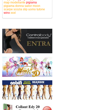
map
modellante
pigiama
pigiama donna
sailor moon
scarpe
scozia
slip uomo
tutone
winx
xxxl