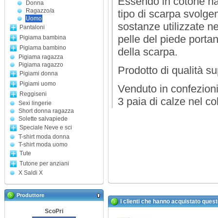
Essendo in cotone nat
Donna
Ragazzo/a
tipo di scarpa svolg
Uomo
sostanze utilizzate n
Pantaloni
pelle del piede portan
Pigiama bambina
Pigiama bambino
della scarpa.
Pigiama ragazza
Pigiama ragazzo
Prodotto di qualità su
Pigiami donna
Pigiami uomo
Venduto in confezioni
Reggiseni
3 paia di calze nel co
Sexi lingerie
Short donna ragazza
Solette salvapiede
Speciale Neve e sci
T-shirt moda donna
T-shirt moda uomo
Tute
Tutone per anziani
X Saldi X
Produttore
I clienti che hanno acquistato ques
ScoPri