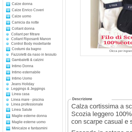
Calze donna
Calze Enrico Coveri
Calze uomo
Camicia da notte
Collant donna
Collant per filtrare
Collant Riposanti Manon
Control Body modellante
Costumi da bagno
Clicca per ingran
Fazzoletti da naso in tessuto
Gambaletti & calzini
Intimo Donna
Intimo esternabile
Intimo Uomo
Jeans Holiday
Leggings & Jeggings
Linea casa
Descrizione
Linea mare - piscina
Linea professionale
Calza cortissima a sc
Linea Salute
Scozia leggero 100% c
Maglie esterne donna
con scarpe casual e s
Maglie esterne uomo
Minicalze e fantasmini