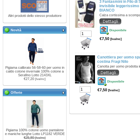
3 Fantasmini in Filo di
invisibile leggerissi
BIANCO
Calza cortissima a scomp
Altri prodotti dello stesso produttore
Novità
Disponibile
€7,50
[IvaInc]
Canottiera per uomo spal
costina Fragi Nilo
Canotta per uomo prodotta 
Pigiama calibrato 56-58-60 per uomo in
caldo cotone invernale 100% cotone a
Serafino Lotto 2143XL
€27,20
[IvaInc]
Disponibile
€7,50
[IvaInc]
Offerte
Pigiama 100% cotone uomo pantalone
e maniche lunghe Lotto LP1182 VERDE
€25,80
[IvaInc]