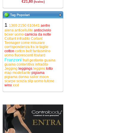
€21,80
[IvaInc]
Tag Popolari
1
1360
2150
610641
aertre
alena
anticellulite
antiscivolo
boxer uomo
camicia da notte
Collant infradito
Collant
Teenager
come misurare
corrispondenza tra le taglie
cotton
cotton belt
fantasmino
uomo
fluorescenti
foulard
Franzoni
fruit
gestante
guaina
guaina contenitiva
infradito
Jegging
leggings
leggins
lotto
map
modellante
pigiama
pigiama donna
sailor moon
scarpe
scozia
slip uomo
tutone
winx
xxxl