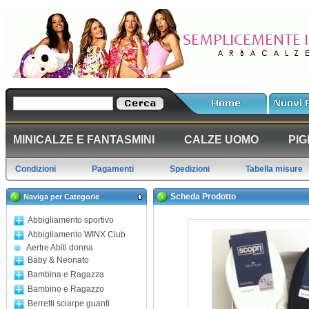
MINICALZE E FANTASMINI
CALZE UOMO
PIG
Condizioni
Pagamenti
Spedizioni
Tabella misure
Scheda Prodotto
Naviga per Categorie
Abbigliamento sportivo
Abbigliamento WINX Club
Aertre Abiti donna
Baby & Neonato
Bambina e Ragazza
Bambino e Ragazzo
Berretti sciarpe guanti