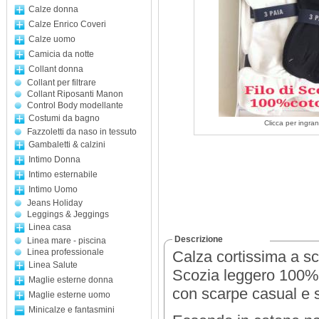
Calze donna
Calze Enrico Coveri
Calze uomo
Camicia da notte
Collant donna
Collant per filtrare
Collant Riposanti Manon
Control Body modellante
Costumi da bagno
Clicca per ingran
Fazzoletti da naso in tessuto
Gambaletti & calzini
Intimo Donna
Intimo esternabile
Intimo Uomo
Jeans Holiday
Leggings & Jeggings
Linea casa
Descrizione
Linea mare - piscina
Linea professionale
Calza cortissima a sc
Linea Salute
Scozia leggero 100% c
Maglie esterne donna
con scarpe casual e s
Maglie esterne uomo
Minicalze e fantasmini