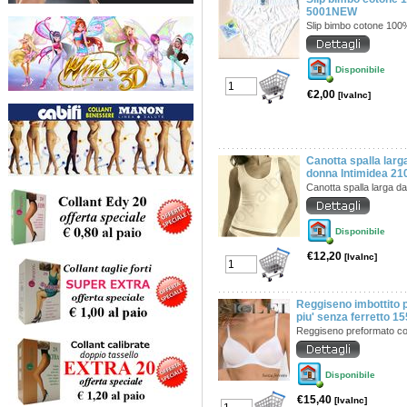
5001NEW
Slip bimbo cotone 100
Disponibile
€2,00
[IvaInc]
Canotta spalla larg
donna Intimidea 2
Canotta spalla larga 
Disponibile
€12,20
[IvaInc]
Reggiseno imbottito p
piu' senza ferretto 1
Reggiseno preformato c
Disponibile
€15,40
[IvaInc]