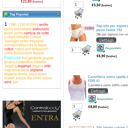
€21,80
[IvaInc]
€5,50
[IvaInc]
Tag Popolari
1
1360
2150
610641
aertre
Slip alto per signo
alena
anticellulite
antiscivolo
pizzo Jadea 792
boxer uomo
camicia da notte
Slip per signora con ves
Collant infradito
Collant
Teenager
come misurare
corrispondenza tra le taglie
Disponibile
cotton
cotton belt
fantasmino
uomo
fluorescenti
foulard
€6,90
[IvaInc]
Franzoni
fruit
gestante
guaina
guaina contenitiva
infradito
Jegging
leggings
leggins
lotto
map
modellante
pigiama
pigiama donna
sailor moon
Canottiera uomo spalla
scarpe
scozia
slip uomo
tutone
FDB 41
winx
xxxl
Canottiera uomo 100% coto
Disponibile
€8,80
[IvaInc]
Slip bimbo cotone 1