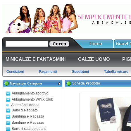
MINICALZE E FANTASMINI
CALZE UOMO
PIG
Condizioni
Pagamenti
Spedizioni
Tabella misure
Scheda Prodotto
Naviga per Categorie
Abbigliamento sportivo
Abbigliamento WINX Club
Aertre Abiti donna
Baby & Neonato
Bambina e Ragazza
Bambino e Ragazzo
Berretti sciarpe guanti