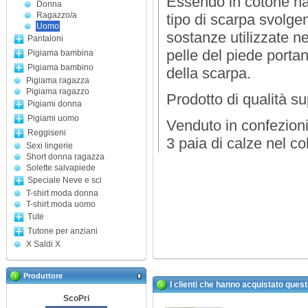
Essendo in cotone nat
Donna
Ragazzo/a
tipo di scarpa svolg
Uomo
sostanze utilizzate n
Pantaloni
pelle del piede portan
Pigiama bambina
Pigiama bambino
della scarpa.
Pigiama ragazza
Pigiama ragazzo
Prodotto di qualità su
Pigiami donna
Pigiami uomo
Venduto in confezioni
Reggiseni
3 paia di calze nel co
Sexi lingerie
Short donna ragazza
Solette salvapiede
Speciale Neve e sci
T-shirt moda donna
T-shirt moda uomo
Tute
Tutone per anziani
X Saldi X
Produttore
I clienti che hanno acquistato ques
ScoPri