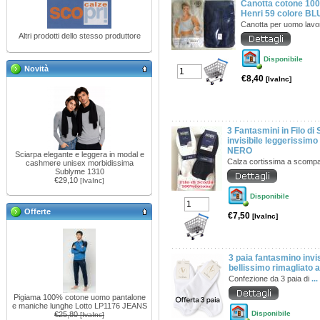
Canotta cotone 100%
Henri 59 colore BL
Canotta per uomo lavo
Altri prodotti dello stesso produttore
Disponibile
Novità
€8,40
[IvaInc]
3 Fantasmini in Filo di
invisibile leggerissi
NERO
Sciarpa elegante e leggera in modal e
Calza cortissima a scomp
cashmere unisex morbidissima
Sublyme 1310
€29,10
[IvaInc]
Disponibile
Offerte
€7,50
[IvaInc]
3 paia fantasmino invis
bellissimo rimagliato
Confezione da 3 paia di
...
Pigiama 100% cotone uomo pantalone
e maniche lunghe Lotto LP1176 JEANS
Disponibile
€25,80
[IvaInc]