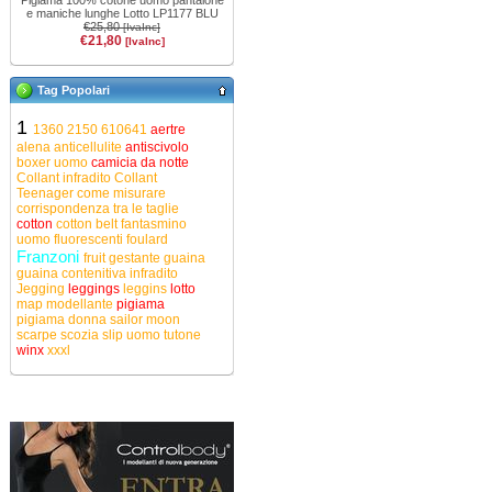
Pigiama 100% cotone uomo pantalone
e maniche lunghe Lotto LP1177 BLU
€25,80
[IvaInc]
€21,80
[IvaInc]
Tag Popolari
1
1360
2150
610641
aertre
alena
anticellulite
antiscivolo
boxer uomo
camicia da notte
Collant infradito
Collant
Teenager
come misurare
corrispondenza tra le taglie
cotton
cotton belt
fantasmino
uomo
fluorescenti
foulard
Franzoni
fruit
gestante
guaina
guaina contenitiva
infradito
Jegging
leggings
leggins
lotto
map
modellante
pigiama
pigiama donna
sailor moon
scarpe
scozia
slip uomo
tutone
winx
xxxl