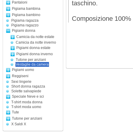
taschino.
Pantaloni
Pigiama bambina
Pigiama bambino
Composizione 100% p
Pigiama ragazza
Pigiama ragazzo
Pigiami donna
Camicia da notte estate
Camicia da notte inverno
Pigiami donna estate
Pigiami donna inverno
Tutone per anziani
Vestaglie da camera
Pigiami uomo
Reggiseni
Sexi lingerie
Short donna ragazza
Solette salvapiede
Speciale Neve e sci
T-shirt moda donna
T-shirt moda uomo
Tute
Tutone per anziani
X Saldi X