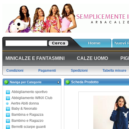
MINICALZE E FANTASMINI
CALZE UOMO
PIG
Condizioni
Pagamenti
Spedizioni
Tabella misure
Scheda Prodotto
Naviga per Categorie
Abbigliamento sportivo
Abbigliamento WINX Club
Aertre Abiti donna
Baby & Neonato
Bambina e Ragazza
Bambino e Ragazzo
Berretti sciarpe guanti