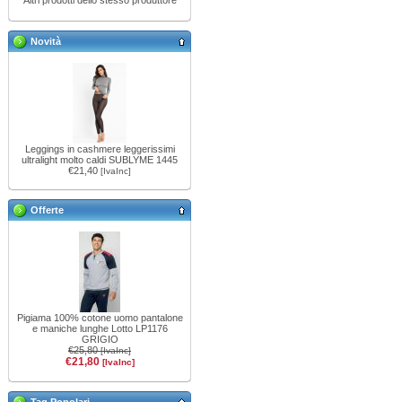
Altri prodotti dello stesso produttore
Novità
Leggings in cashmere leggerissimi
ultralight molto caldi SUBLYME 1445
€21,40
[IvaInc]
Offerte
Pigiama 100% cotone uomo pantalone
e maniche lunghe Lotto LP1176
GRIGIO
€25,80
[IvaInc]
€21,80
[IvaInc]