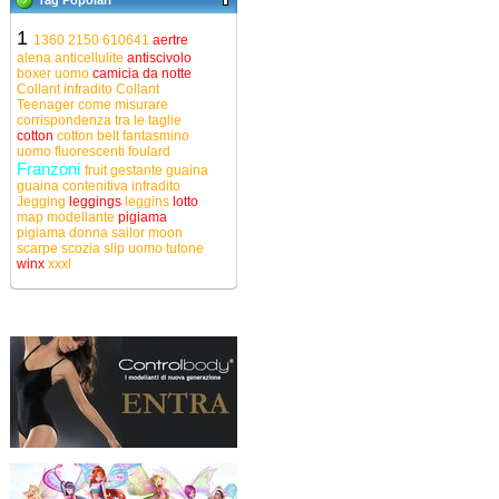
Tag Popolari
1
1360
2150
610641
aertre
alena
anticellulite
antiscivolo
boxer uomo
camicia da notte
Collant infradito
Collant
Teenager
come misurare
corrispondenza tra le taglie
cotton
cotton belt
fantasmino
uomo
fluorescenti
foulard
Franzoni
fruit
gestante
guaina
guaina contenitiva
infradito
Jegging
leggings
leggins
lotto
map
modellante
pigiama
pigiama donna
sailor moon
scarpe
scozia
slip uomo
tutone
winx
xxxl