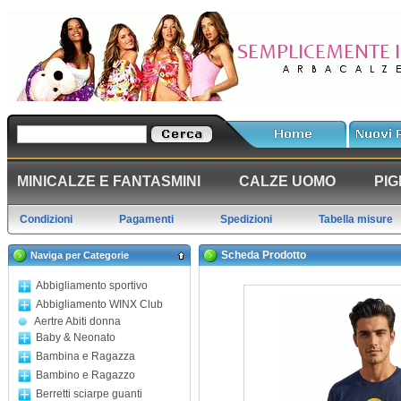
MINICALZE E FANTASMINI
CALZE UOMO
PIG
Condizioni
Pagamenti
Spedizioni
Tabella misure
Scheda Prodotto
Naviga per Categorie
Abbigliamento sportivo
Abbigliamento WINX Club
Aertre Abiti donna
Baby & Neonato
Bambina e Ragazza
Bambino e Ragazzo
Berretti sciarpe guanti