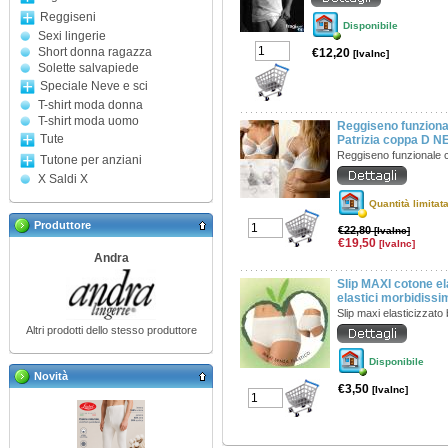
Reggiseni
Disponibile
Sexi lingerie
Short donna ragazza
€12,20
[IvaInc]
Solette salvapiede
Speciale Neve e sci
T-shirt moda donna
T-shirt moda uomo
Reggiseno funziona
Tute
Patrizia coppa D 
Reggiseno funzionale c
Tutone per anziani
X Saldi X
Quantità limitat
Produttore
€22,80
[IvaInc]
€19,50
[IvaInc]
Andra
Slip MAXI cotone el
elastici morbidissi
Slip maxi elasticizzato 
Altri prodotti dello stesso produttore
Disponibile
Novità
€3,50
[IvaInc]