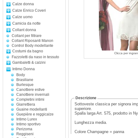
Calze donna
Calze Enrico Coveri
Calze uomo
Camicia da notte
Collant donna
Collant per filtrare
Collant Riposanti Manon
Control Body modellante
Costumi da bagno
Clicca per ingran
Fazzoletti da naso in tessuto
Gambaletti & calzini
Intimo Donna
Body
Brasiliane
Burlesque
Canottiere estive
Canottiere invernali
Descrizione
Completini intimi
Sottoveste classica per signora impre
Giarrettiera
superiore.
Guaine modellanti
Spalla larga Art. 575, prodotto in N
Guepière e reggicalze
Intimo Lurex
Lunghezza media.
Intimo sportivo
Perizoma
Colore Champagne = panna
Reggiseni