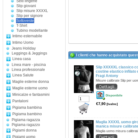
Sexi lingerie
Slip giovani
Slip misure XXXXL
Slip per signore
Sottoveste
T-Shirt
Tubino modellante
Intimo esternabile
Intimo Uomo
Jeans Holiday
Leggings & Jeggings
I clienti che hanno acquistato ques
Linea casa
Linea mare - piscina
Slip XXXXXL classico c
Linea professionale
costine elastico infilat
Linea Salute
Fragi Antony
Misure calibrate Slip per u
Maglie esterne donna
Maglie esterne uomo
Minicalze e fantasmini
Disponibile
Pantaloni
€7,90
[IvaInc]
Pigiama bambina
Pigiama bambino
Pigiama ragazza
Maglia XXXXL uomo giro
Pigiama ragazzo
manica misure calibrat
Pigiami donna
Maglia uomo misura calibra
Pigiami uomo