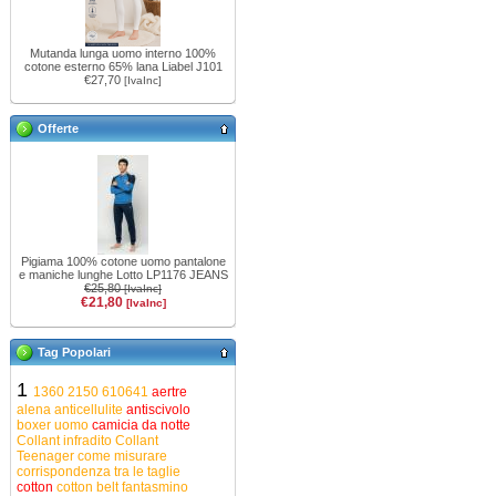
Mutanda lunga uomo interno 100%
cotone esterno 65% lana Liabel J101
€27,70
[IvaInc]
Offerte
Pigiama 100% cotone uomo pantalone
e maniche lunghe Lotto LP1176 JEANS
€25,80
[IvaInc]
€21,80
[IvaInc]
Tag Popolari
1
1360
2150
610641
aertre
alena
anticellulite
antiscivolo
boxer uomo
camicia da notte
Collant infradito
Collant
Teenager
come misurare
corrispondenza tra le taglie
cotton
cotton belt
fantasmino