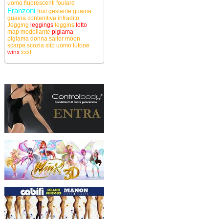
uomo
fluorescenti
foulard
Franzoni
fruit
gestante
guaina
guaina contenitiva
infradito
Jegging
leggings
leggins
lotto
map
modellante
pigiama
pigiama donna
sailor moon
scarpe
scozia
slip uomo
tutone
winx
xxxl