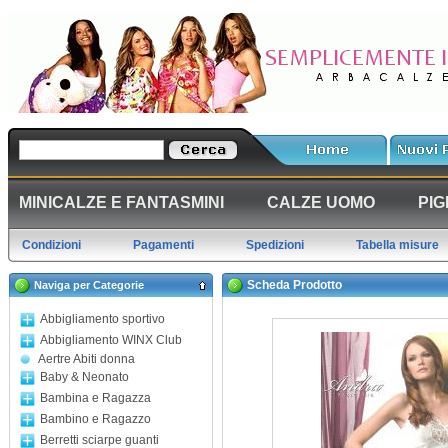
MINICALZE E FANTASMINI
CALZE UOMO
PIG
Condizioni
Pagamenti
Spedizioni
Tabella misure
Scheda Prodotto
Naviga per Categorie
Abbigliamento sportivo
Abbigliamento WINX Club
Aertre Abiti donna
Baby & Neonato
Bambina e Ragazza
Bambino e Ragazzo
Berretti sciarpe guanti