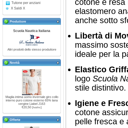
cotone è resa 
Tutone per anziani
X Saldi X
elastomero ana
anche sotto sf
Produttore
Scuola Nautica Italiana
Libertà di M
massimo sosteg
Altri prodotti dello stesso produttore
ideale per la pa
Novità
Elastico Griff
logo
Scuola Na
stile distintivo.
Maglia intima uomo invernale giro collo
Igiene e Fres
interno puro cotone esterno 65% lana
vergine Liabel J163
€20,50
[IvaInc]
cotone assicur
pelle fresca e a
Offerte