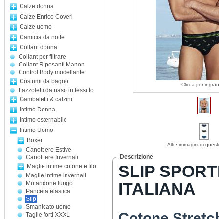
Calze donna
Calze Enrico Coveri
Calze uomo
Camicia da notte
Collant donna
Collant per filtrare
Collant Riposanti Manon
Control Body modellante
Costumi da bagno
Clicca per ingran
Fazzoletti da naso in tessuto
Gambaletti & calzini
Intimo Donna
Intimo esternabile
Intimo Uomo
Boxer
Altre immagini di quest
Canottiere Estive
Descrizione
Canottiere Invernali
SLIP SPORT
Maglie intime cotone e filo
Maglie intime invernali
Mutandone lungo
ITALIANA
Pancera elastica
Slip
Smanicato uomo
Cotone Stretch
Taglie forti XXXL