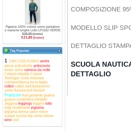
COMPOSIZIONE 95
MODELLO SLIP SP
Pigiama 100% cotone uomo pantalone
e maniche lunghe Lotto LP1182 VERDE
€25,80
[IvaInc]
€21,80
[IvaInc]
DETTAGLIO STAMP
Tag Popolari
1
1360
2150
610641
aertre
SCUOLA NAUTICA 
alena
anticellulite
antiscivolo
boxer uomo
camicia da notte
DETTAGLIO
Collant infradito
Collant
Teenager
come misurare
corrispondenza tra le taglie
cotton
cotton belt
fantasmino
uomo
fluorescenti
foulard
Franzoni
fruit
gestante
guaina
guaina contenitiva
infradito
Jegging
leggings
leggins
lotto
map
modellante
pigiama
pigiama donna
sailor moon
scarpe
scozia
slip uomo
tutone
winx
xxxl