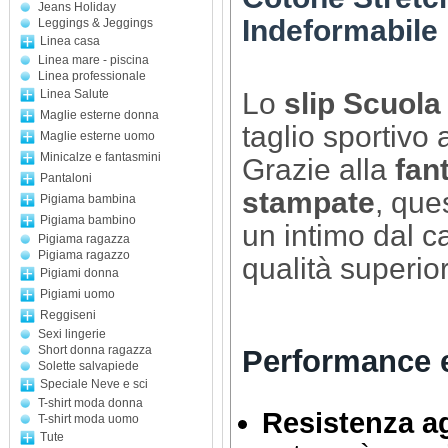
Jeans Holiday
Indeformabile
Leggings & Jeggings
Linea casa
Linea mare - piscina
Linea professionale
Lo
slip Scuola
Linea Salute
Maglie esterne donna
taglio sportivo 
Maglie esterne uomo
Minicalze e fantasmini
Grazie alla
fan
Pantaloni
stampate
, que
Pigiama bambina
Pigiama bambino
un intimo dal c
Pigiama ragazza
Pigiama ragazzo
qualità superior
Pigiami donna
Pigiami uomo
Reggiseni
Sexi lingerie
Short donna ragazza
Performance e 
Solette salvapiede
Speciale Neve e sci
T-shirt moda donna
Resistenza ag
T-shirt moda uomo
Tute