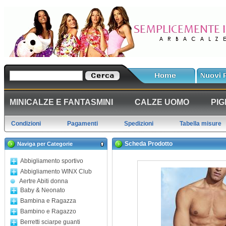
MINICALZE E FANTASMINI
CALZE UOMO
PIG
Condizioni
Pagamenti
Spedizioni
Tabella misure
Scheda Prodotto
Naviga per Categorie
Abbigliamento sportivo
Abbigliamento WINX Club
Aertre Abiti donna
Baby & Neonato
Bambina e Ragazza
Bambino e Ragazzo
Berretti sciarpe guanti