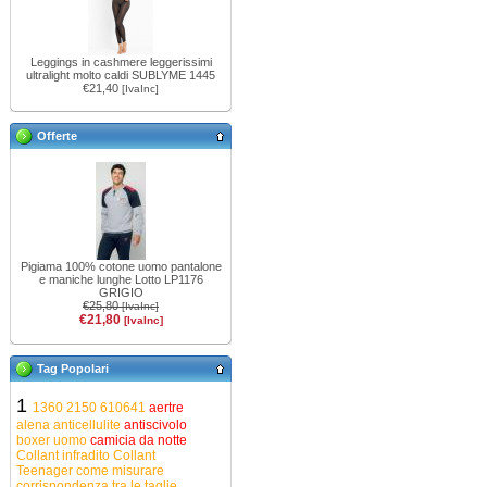
Leggings in cashmere leggerissimi
ultralight molto caldi SUBLYME 1445
€21,40
[IvaInc]
Offerte
Pigiama 100% cotone uomo pantalone
e maniche lunghe Lotto LP1176
GRIGIO
€25,80
[IvaInc]
€21,80
[IvaInc]
Tag Popolari
1
1360
2150
610641
aertre
alena
anticellulite
antiscivolo
boxer uomo
camicia da notte
Collant infradito
Collant
Teenager
come misurare
corrispondenza tra le taglie