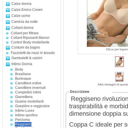
Calze donna
Calze Enrico Coveri
Calze uomo
Camicia da notte
Collant donna
Collant per filtrare
Collant Riposanti Manon
Control Body modellante
Costumi da bagno
Clicca per ingran
Fazzoletti da naso in tessuto
Gambaletti & calzini
Intimo Donna
Body
Brasiliane
Burlesque
Canottiere estive
Altre immagini di quest
Canottiere invernali
Descrizione
Completini intimi
Giarrettiera
Reggiseno rivoluzion
Guaine modellanti
traspirabilità e morbi
Guepière e reggicalze
Intimo Lurex
dimensione doppia sul
Intimo sportivo
Perizoma
Coppa C ideale per se
Reggiseni