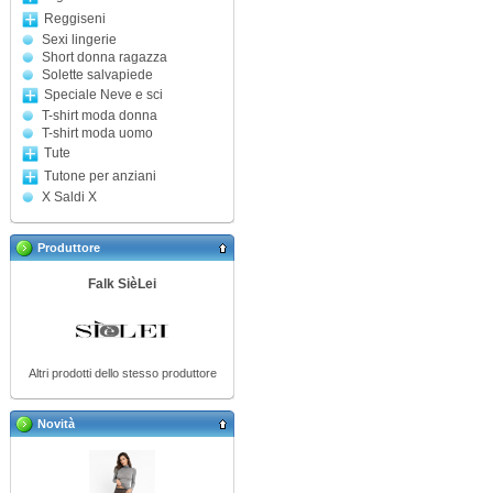
Reggiseni
Sexi lingerie
Short donna ragazza
Solette salvapiede
Speciale Neve e sci
T-shirt moda donna
T-shirt moda uomo
Tute
Tutone per anziani
X Saldi X
Produttore
Falk SièLei
Altri prodotti dello stesso produttore
Novità