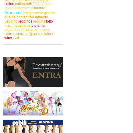
cotton
cotton belt
fantasmino
uomo
fluorescenti
foulard
Franzoni
fruit
gestante
guaina
guaina contenitiva
infradito
Jegging
leggings
leggins
lotto
map
modellante
pigiama
pigiama donna
sailor moon
scarpe
scozia
slip uomo
tutone
winx
xxxl