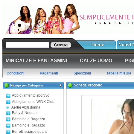
MINICALZE E FANTASMINI
CALZE UOMO
PIG
Condizioni
Pagamenti
Spedizioni
Tabella misure
Scheda Prodotto
Naviga per Categorie
Abbigliamento sportivo
Abbigliamento WINX Club
Aertre Abiti donna
Baby & Neonato
Bambina e Ragazza
Bambino e Ragazzo
Berretti sciarpe guanti