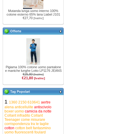
Mutanda lunga uomo interno 100%
cotone esterno 65% lana Liabel J101
€27,70
[IvaInc]
Offerte
Pigiama 100% cotone uomo pantalone
e maniche lunghe Lotto LP1176 JEANS
€25,80
[IvaInc]
€21,80
[IvaInc]
Tag Popolari
1
1360
2150
610641
aertre
alena
anticellulite
antiscivolo
boxer uomo
camicia da notte
Collant infradito
Collant
Teenager
come misurare
corrispondenza tra le taglie
cotton
cotton belt
fantasmino
uomo
fluorescenti
foulard