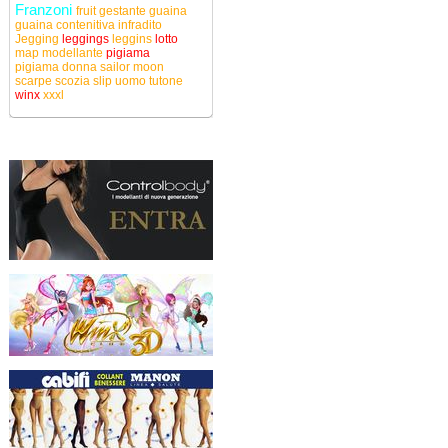
Franzoni
fruit
gestante
guaina
guaina contenitiva
infradito
Jegging
leggings
leggins
lotto
map
modellante
pigiama
pigiama donna
sailor moon
scarpe
scozia
slip uomo
tutone
winx
xxxl