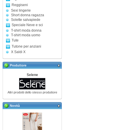
Reggiseni
Sexi lingerie
Short donna ragazza
Solette salvapiede
Speciale Neve e sci
T-shirt moda donna
T-shirt moda uomo
Tute
Tutone per anziani
X Saldi X
Produttore
Selene
Altri prodotti dello stesso produttore
Novità