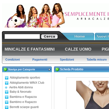
MINICALZE E FANTASMINI
CALZE UOMO
PIG
Condizioni
Pagamenti
Spedizioni
Tabella misure
Scheda Prodotto
Naviga per Categorie
Abbigliamento sportivo
Abbigliamento WINX Club
Aertre Abiti donna
Baby & Neonato
Bambina e Ragazza
Bambino e Ragazzo
Berretti sciarpe guanti