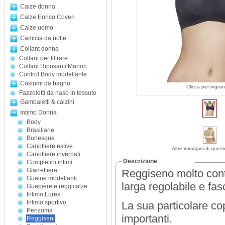
Calze donna
Calze Enrico Coveri
Calze uomo
Camicia da notte
Collant donna
Collant per filtrare
Collant Riposanti Manon
Control Body modellante
Costumi da bagno
Clicca per ingran
Fazzoletti da naso in tessuto
Gambaletti & calzini
Intimo Donna
Body
Brasiliane
Burlesque
Canottiere estive
Altre immagini di quest
Canottiere invernali
Descrizione
Completini intimi
Giarrettiera
Reggiseno molto conte
Guaine modellanti
larga regolabile e fas
Guepière e reggicalze
Intimo Lurex
Intimo sportivo
La sua particolare c
Perizoma
importanti.
Reggiseni