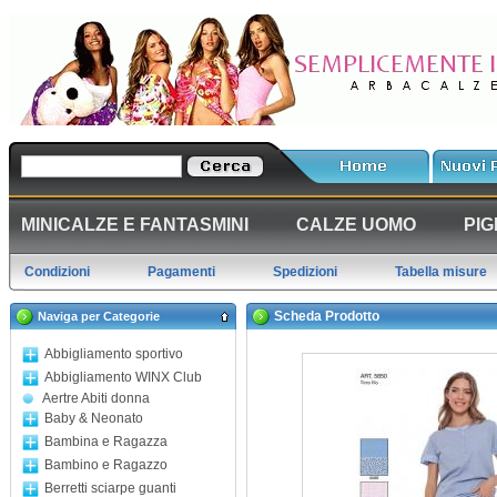
MINICALZE E FANTASMINI
CALZE UOMO
PIG
Condizioni
Pagamenti
Spedizioni
Tabella misure
Scheda Prodotto
Naviga per Categorie
Abbigliamento sportivo
Abbigliamento WINX Club
Aertre Abiti donna
Baby & Neonato
Bambina e Ragazza
Bambino e Ragazzo
Berretti sciarpe guanti