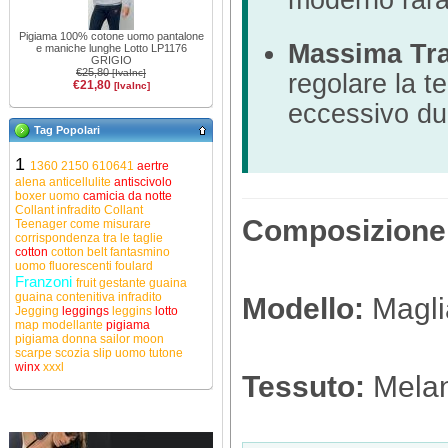
moderno rara
Pigiama 100% cotone uomo pantalone
Massima Tras
e maniche lunghe Lotto LP1176
GRIGIO
€25,80
[IvaInc]
regolare la t
€21,80
[IvaInc]
eccessivo dur
Tag Popolari
1
1360
2150
610641
aertre
alena
anticellulite
antiscivolo
boxer uomo
camicia da notte
Collant infradito
Collant
Composizione
Teenager
come misurare
corrispondenza tra le taglie
cotton
cotton belt
fantasmino
uomo
fluorescenti
foulard
Franzoni
fruit
gestante
guaina
guaina contenitiva
infradito
Modello:
Maglia
Jegging
leggings
leggins
lotto
map
modellante
pigiama
pigiama donna
sailor moon
scarpe
scozia
slip uomo
tutone
winx
xxxl
Tessuto:
Melang