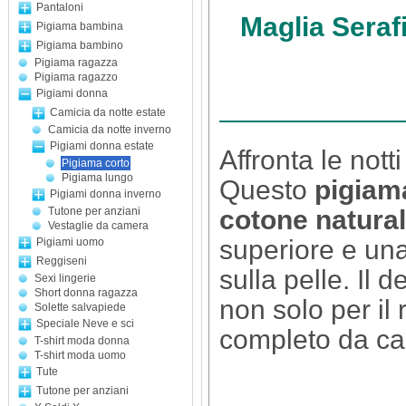
Pantaloni
Maglia Seraf
Pigiama bambina
Pigiama bambino
Pigiama ragazza
Pigiama ragazzo
Pigiami donna
Camicia da notte estate
Camicia da notte inverno
Pigiami donna estate
Affronta le not
Pigiama corto
Pigiama lungo
Questo
pigiam
Pigiami donna inverno
Tutone per anziani
cotone natura
Vestaglie da camera
superiore e un
Pigiami uomo
Reggiseni
sulla pelle. Il 
Sexi lingerie
Short donna ragazza
non solo per i
Solette salvapiede
Speciale Neve e sci
completo da cas
T-shirt moda donna
T-shirt moda uomo
Tute
Tutone per anziani