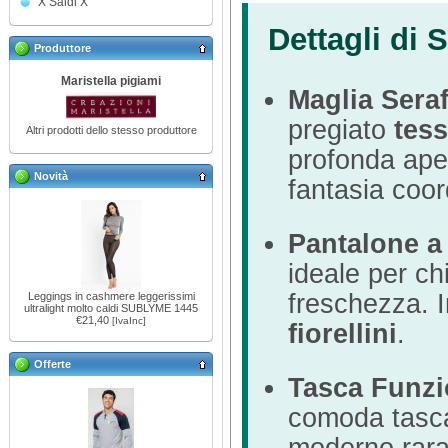
X Saldi X
Dettagli di S
Produttore
Maristella pigiami
Maglia Sera
pregiato
tess
Altri prodotti dello stesso produttore
profonda apert
Novità
fantasia coor
Pantalone a
ideale per ch
freschezza. 
Leggings in cashmere leggerissimi
ultralight molto caldi SUBLYME 1445
€21,40
[IvaInc]
fiorellini
.
Offerte
Tasca Funzi
comoda tasca 