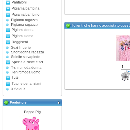
Pantaloni
Pigiama bambina
Pigiama bambino
Pigiama ragazza
Pigiama ragazzo
I clienti che hanno acquistato ques
Pigiami donna
Pigiami uomo
Reggiseni
Sexi lingerie
Short donna ragazza
Solette salvapiede
Speciale Neve e sci
T-shirt moda donna
T-shirt moda uomo
Tute
Tutone per anziani
X Saldi X
Produttore
Peppa Pig