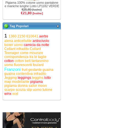
Pigiama 100% cotone uomo pantalone
e maniche lunghe Lotto LP1182 VERDE
€25,80
[IvaInc]
€21,80
[IvaInc]
Tag Popolari
1
1360
2150
610641
aertre
alena
anticellulite
antiscivolo
boxer uomo
camicia da notte
Collant infradito
Collant
Teenager
come misurare
corrispondenza tra le taglie
cotton
cotton belt
fantasmino
uomo
fluorescenti
foulard
Franzoni
fruit
gestante
guaina
guaina contenitiva
infradito
Jegging
leggings
leggins
lotto
map
modellante
pigiama
pigiama donna
sailor moon
scarpe
scozia
slip uomo
tutone
winx
xxxl