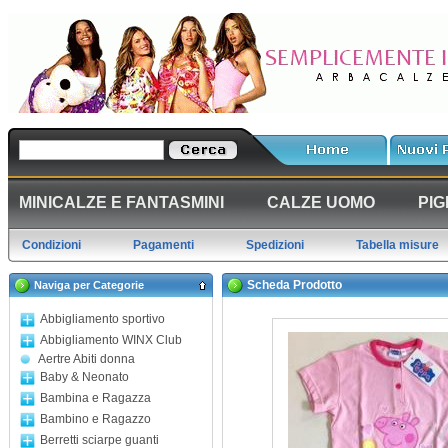
MINICALZE E FANTASMINI
CALZE UOMO
PIG
Condizioni
Pagamenti
Spedizioni
Tabella misure
Scheda Prodotto
Naviga per Categorie
Abbigliamento sportivo
Abbigliamento WINX Club
Aertre Abiti donna
Baby & Neonato
Bambina e Ragazza
Bambino e Ragazzo
Berretti sciarpe guanti