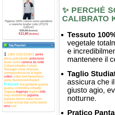
✨ PERCHÉ S
CALIBRATO 
Pigiama 100% cotone uomo pantalone
e maniche lunghe Lotto LP1176
GRIGIO
€25,80
[IvaInc]
Tessuto 100
€21,80
[IvaInc]
vegetale total
Tag Popolari
e incredibilmen
1
1360
2150
610641
aertre
mantenere il c
alena
anticellulite
antiscivolo
boxer uomo
camicia da notte
Collant infradito
Collant
Teenager
come misurare
Taglio Studi
corrispondenza tra le taglie
cotton
cotton belt
fantasmino
assicura che il
uomo
fluorescenti
foulard
Franzoni
fruit
gestante
guaina
giusto agio, ev
guaina contenitiva
infradito
Jegging
leggings
leggins
lotto
map
modellante
pigiama
notturne.
pigiama donna
sailor moon
scarpe
scozia
slip uomo
tutone
winx
xxxl
Pratico Panta