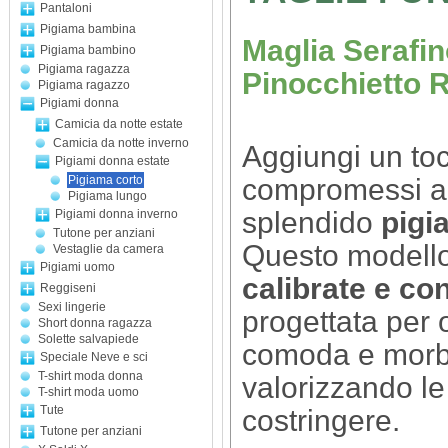
Pantaloni
Pigiama bambina
Maglia Serafi
Pigiama bambino
Pigiama ragazza
Pinocchietto 
Pigiama ragazzo
Pigiami donna
Camicia da notte estate
Camicia da notte inverno
Aggiungi un toc
Pigiami donna estate
compromessi al
Pigiama corto
Pigiama lungo
splendido
pigi
Pigiami donna inverno
Tutone per anziani
Questo modello 
Vestaglie da camera
Pigiami uomo
calibrate e co
Reggiseni
Sexi lingerie
progettata per o
Short donna ragazza
Solette salvapiede
comoda e morbi
Speciale Neve e sci
T-shirt moda donna
valorizzando le
T-shirt moda uomo
Tute
costringere.
Tutone per anziani