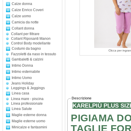
Calze donna
Calze Enrico Coveri
Calze uomo
Camicia da notte
Collant donna
Collant per filtrare
Collant Riposanti Manon
Control Body modellante
Costumi da bagno
Clicca per ingran
Fazzoletti da naso in tessuto
Gambaletti & calzini
Intimo Donna
Intimo esternabile
Intimo Uomo
Jeans Holiday
Leggings & Jeggings
Linea casa
Descrizione
Linea mare - piscina
Linea professionale
KARELPIÙ PLUS SI
Linea Salute
PIGIAMA D
Maglie esterne donna
Maglie esterne uomo
TAGLIE FORT
Minicalze e fantasmini