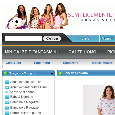
MINICALZE E FANTASMINI
CALZE UOMO
PIG
Condizioni
Pagamenti
Spedizioni
Tabella misure
Scheda Prodotto
Naviga per Categorie
Abbigliamento sportivo
Abbigliamento WINX Club
Aertre Abiti donna
Baby & Neonato
Bambina e Ragazza
Bambino e Ragazzo
Berretti sciarpe guanti