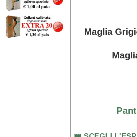
Maglia Grig
Magli
Pant
👑 SCEGLI L'ES