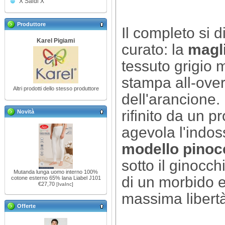
X Saldi X
Produttore
Il completo si 
Karel Pigiami
curato: la
magl
tessuto grigio 
stampa all-over 
Altri prodotti dello stesso produttore
dell'arancione.
rifinito da un p
Novità
agevola l'indos
modello pinocc
sotto il ginocch
Mutanda lunga uomo interno 100%
di un morbido el
cotone esterno 65% lana Liabel J101
€27,70
[IvaInc]
massima libert
Offerte