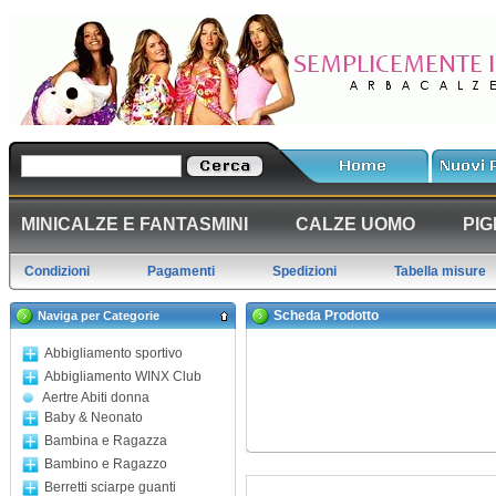
MINICALZE E FANTASMINI
CALZE UOMO
PIG
Condizioni
Pagamenti
Spedizioni
Tabella misure
Scheda Prodotto
Naviga per Categorie
Abbigliamento sportivo
Abbigliamento WINX Club
Aertre Abiti donna
Baby & Neonato
Bambina e Ragazza
Bambino e Ragazzo
Berretti sciarpe guanti