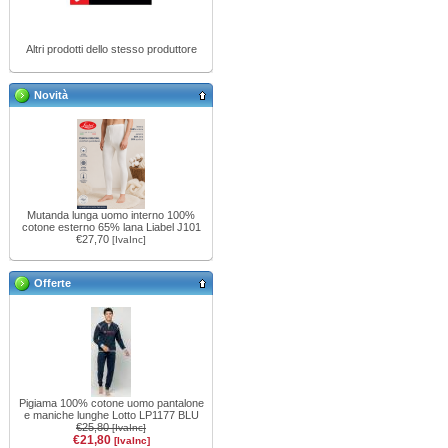
Altri prodotti dello stesso produttore
Novità
Mutanda lunga uomo interno 100%
cotone esterno 65% lana Liabel J101
€27,70
[IvaInc]
Offerte
Pigiama 100% cotone uomo pantalone
e maniche lunghe Lotto LP1177 BLU
€25,80
[IvaInc]
€21,80
[IvaInc]