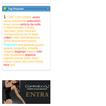
Tag Popolari
1
1360
2150
610641
aertre
alena
anticellulite
antiscivolo
boxer uomo
camicia da notte
Collant infradito
Collant
Teenager
come misurare
corrispondenza tra le taglie
cotton
cotton belt
fantasmino
uomo
fluorescenti
foulard
Franzoni
fruit
gestante
guaina
guaina contenitiva
infradito
Jegging
leggings
leggins
lotto
map
modellante
pigiama
pigiama donna
sailor moon
scarpe
scozia
slip uomo
tutone
winx
xxxl